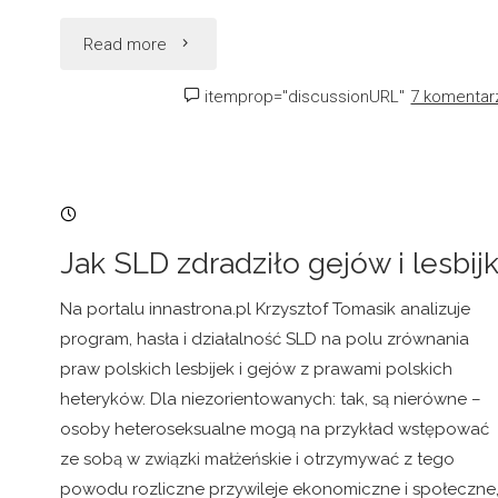
"Genetyka
Read more
nienawiści"
itemprop="discussionURL"
7 komentar
12/08/2005, 11:33
Jak SLD zdradziło gejów i lesbijk
Na portalu innastrona.pl Krzysztof Tomasik analizuje
program, hasła i działalność SLD na polu zrównania
praw polskich lesbijek i gejów z prawami polskich
heteryków. Dla niezorientowanych: tak, są nierówne –
osoby heteroseksualne mogą na przykład wstępować
ze sobą w związki małżeńskie i otrzymywać z tego
powodu rozliczne przywileje ekonomiczne i społeczne,