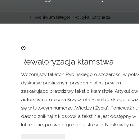
Archiwum kategorii "Polityka"
(Strona 22)
11/04/2006, 14:13
Rewaloryzacja kłamstwa
Wczorajszy felieton Rybińskiego o szczerości w pols
dyskursie publicznym przypomniał mi pewien
zaskakująco prawdziwy tekst o kłamstwie. Artykuł ów,
autorstwa profesora Krzysztofa Szymborskiego, ukaz
się w lutowym numerze „Wiedzy i Życia”. Ponieważ n
dawno zniknął z kiosków, a tekst nie jest dostępny w
Internecie, pozwolę go sobie streścić. Naukowcy na …