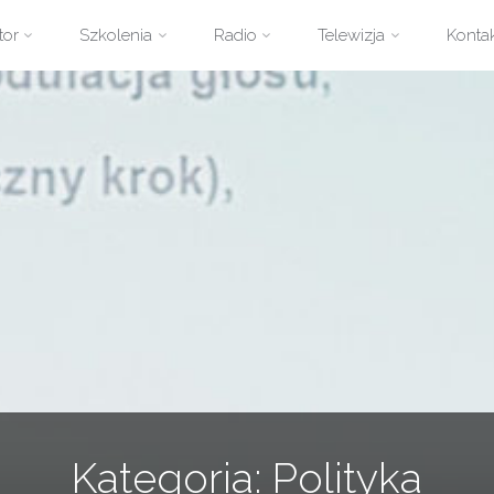
zejdź
tor
Szkolenia
Radio
Telewizja
Konta
ści
Kategoria:
Polityka