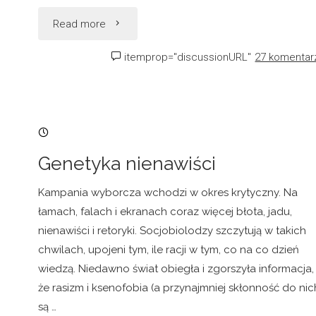
"Reforma
Read more
szkolnictwa"
itemprop="discussionURL"
27 komentar
18/08/2005, 16:36
Genetyka nienawiści
Kampania wyborcza wchodzi w okres krytyczny. Na
łamach, falach i ekranach coraz więcej błota, jadu,
nienawiści i retoryki. Socjobiolodzy szczytują w takich
chwilach, upojeni tym, ile racji w tym, co na co dzień
wiedzą. Niedawno świat obiegła i zgorszyła informacja,
że rasizm i ksenofobia (a przynajmniej skłonność do nic
są …