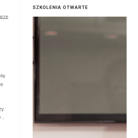
SZKOLENIA OTWARTE
arze
otę
ię
y:
 …