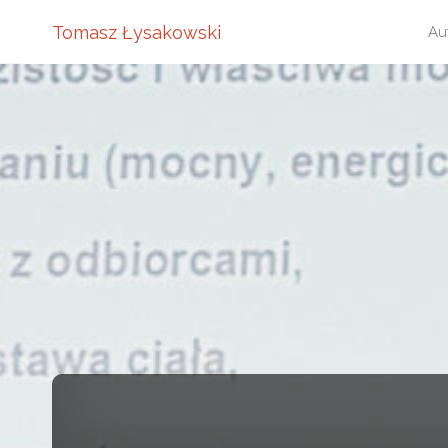
Pr
Tomasz Łysakowski
Au
do
tre