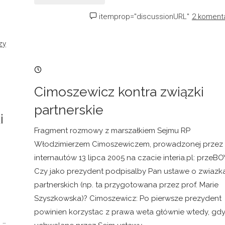
złudzenia"
itemprop="discussionURL"
2 koment
zy
17/08/2005, 19:15
Cimoszewicz kontra związki
partnerskie
i
Fragment rozmowy z marszałkiem Sejmu RP
Włodzimierzem Cimoszewiczem, prowadzonej przez
internautów 13 lipca 2005 na czacie interia.pl: przeBO
Czy jako prezydent podpisalby Pan ustawe o zwiazk
partnerskich (np. ta przygotowana przez prof. Marie
Szyszkowska)? Cimoszewicz: Po pierwsze prezydent
powinien korzystac z prawa weta głównie wtedy, gd
 …