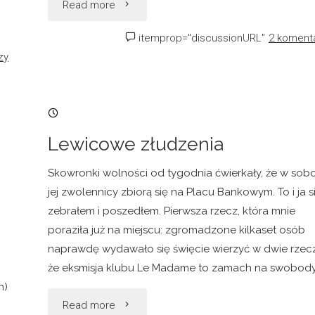
"Rewaloryzacja
Read more
kłamstwa"
itemprop="discussionURL"
2 koment
zy
09/04/2006, 07:16
Lewicowe złudzenia
Skowronki wolności od tygodnia ćwierkały, że w sob
jej zwolennicy zbiorą się na Placu Bankowym. To i ja s
zebrałem i poszedłem. Pierwsza rzecz, która mnie
poraziła już na miejscu: zgromadzone kilkaset osób
naprawdę wydawało się święcie wierzyć w dwie rzecz
że eksmisja klubu Le Madame to zamach na swobody
h)
"Lewicowe
Read more