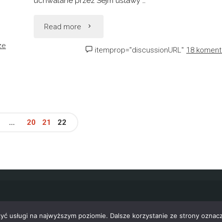
uchwalane przez Sejm ustawy …
"Cimoszewicz
Read more
ze
kontra
itemprop="discussionURL"
18 koment
związki
partnerskie"
…
20
21
22
igacja
sach
zyć usługi na najwyższym poziomie. Dalsze korzystanie ze strony oznacz