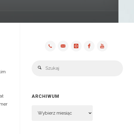
Szuka
Szukaj
kim
ał
ARCHIWUM
umer
Archiwum