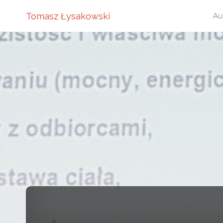
Pr
Tomasz Łysakowski
Au
do
tre