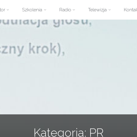
zejdź
tor
Szkolenia
Radio
Telewizja
Konta
ści
Kategoria:
PR