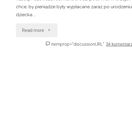
chce, by pieniądze były wypłacane zaraz po urodzeniu
dziecka …
"Mazowiecki
Read more
bejbi
itemprop="discussionURL"
34 komentar
bum"