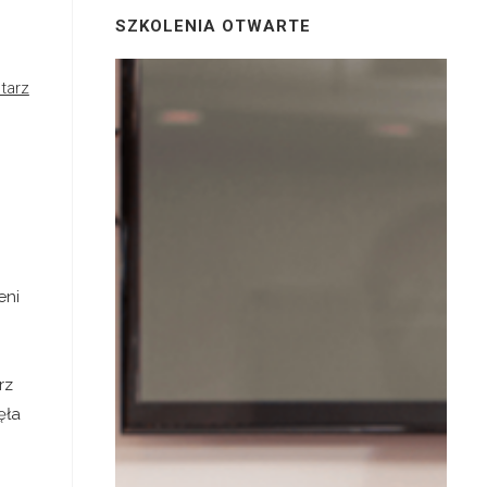
SZKOLENIA OTWARTE
tarz
eni
rz
ęła