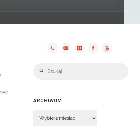
Szuka
Szukaj
s
 być
ARCHIWUM
Archiwum
: