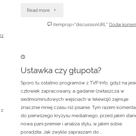
"Wyborcze
Read more
tsunami
itemprop="discussionURL"
Dodaj komen
rz
2015"
27/09/2014, 22:16
Ustawka czy głupota?
Sporo tu ostatnio programów z TVP Info, gdyż na jesi
człowiek zapracowany, a gadanie (zwłaszcza w
siedmiominutowych wejściach w telewizji) zajmuje
znacznie mniej czasu niż pisanie. Tym razem komenta
 z
do pierwszego kryzysu medialnego, przed jakim stan
nowa pani premier i analiza stylu, w jakim sobie
poradziła: Jak zwykle zapraszam do …