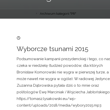
Archiwum kategorii "PR"
08/05/2015, 23:57
Wyborcze tsunami 2015
Podsumowanie kampanii prezydenckiej i tego, co na
czeka w niedzielę (tudzież powodów, dla których
Bronisław Komorowski nie wygra w pierwszej turze, a
może nawet nie wygra w ogóle). W radiowej Jedynce
Zuzanna Dąbrowska pytała dziś o to mnie oraz
politologów Ewę Marciniak i Wojciecha Jabłońskiego
https://tomasz.lysakowski.eu/wp-
content/uploads/2018/media/wybory2015.mp3