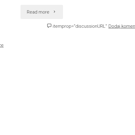
"Ustawka
Read more
czy
itemprop="discussionURL"
Dodaj komen
głupota?"
ze