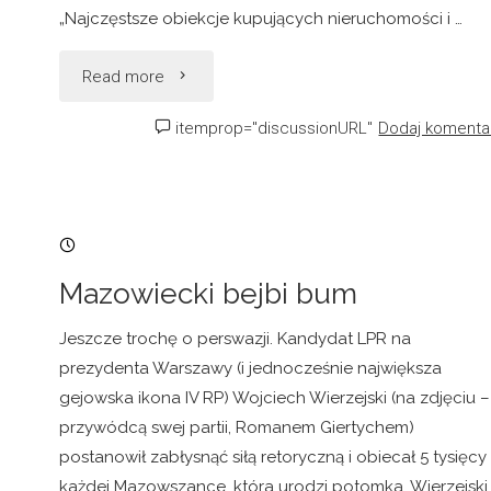
„Najczęstsze obiekcje kupujących nieruchomości i …
"Klienci
Read more
polskich
itemprop="discussionURL"
Dodaj komenta
biur
nieruchomości"
04/10/2006, 23:29
Mazowiecki bejbi bum
Jeszcze trochę o perswazji. Kandydat LPR na
prezydenta Warszawy (i jednocześnie największa
gejowska ikona IV RP) Wojciech Wierzejski (na zdjęciu –
przywódcą swej partii, Romanem Giertychem)
postanowił zabłysnąć siłą retoryczną i obiecał 5 tysięcy
każdej Mazowszance, która urodzi potomka. Wierzejski