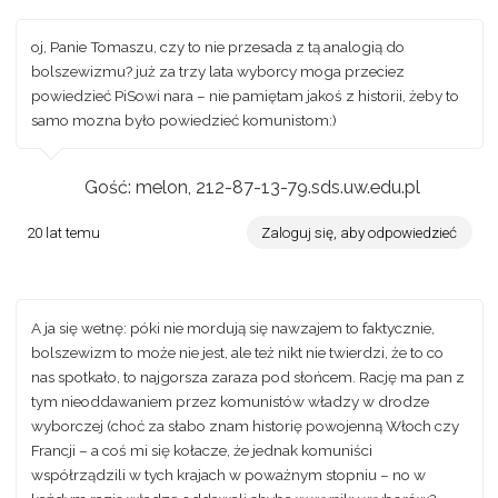
oj, Panie Tomaszu, czy to nie przesada z tą analogią do
bolszewizmu? już za trzy lata wyborcy moga przeciez
powiedzieć PiSowi nara – nie pamiętam jakoś z historii, żeby to
samo mozna było powiedzieć komunistom:)
Gość: melon, 212-87-13-79.sds.uw.edu.pl
20 lat temu
Zaloguj się, aby odpowiedzieć
A ja się wetnę: póki nie mordują się nawzajem to faktycznie,
bolszewizm to może nie jest, ale też nikt nie twierdzi, że to co
nas spotkało, to najgorsza zaraza pod słońcem. Rację ma pan z
tym nieoddawaniem przez komunistów władzy w drodze
wyborczej (choć za słabo znam historię powojenną Włoch czy
Francji – a coś mi się kołacze, że jednak komuniści
współrządzili w tych krajach w poważnym stopniu – no w