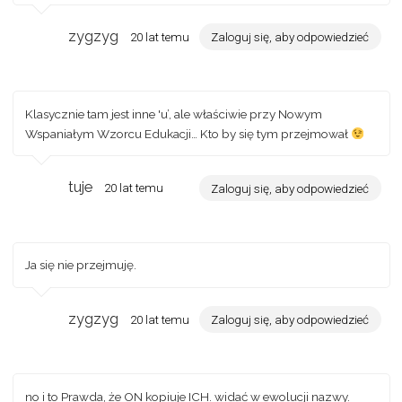
zygzyg
20 lat temu
Zaloguj się, aby odpowiedzieć
Klasycznie tam jest inne 'u’, ale właściwie przy Nowym
Wspaniałym Wzorcu Edukacji… Kto by się tym przejmował
tuje
20 lat temu
Zaloguj się, aby odpowiedzieć
Ja się nie przejmuję.
zygzyg
20 lat temu
Zaloguj się, aby odpowiedzieć
no i to Prawda, że ON kopiuje ICH. widać w ewolucji nazwy.