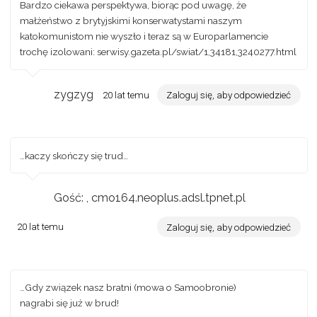
Bardzo ciekawa perspektywa, biorąc pod uwagę, że
małżeństwo z brytyjskimi konserwatystami naszym
katokomunistom nie wyszło i teraz są w Europarlamencie
trochę izolowani: serwisy.gazeta.pl/swiat/1,34181,3240277.html
zygzyg
20 lat temu
Zaloguj się, aby odpowiedzieć
…kaczy skończy się trud…
Gość: , cmo164.neoplus.adsl.tpnet.pl
20 lat temu
Zaloguj się, aby odpowiedzieć
…Gdy związek nasz bratni (mowa o Samoobronie)
nagrabi się już w brud!