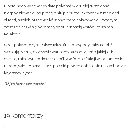
Liberalnego kontrkandydata pokonał w drugiej turze dość
niespodziewanie, po przegraniu pierwszej. Skłócony z mediami i
elitami, swoich przeciwników oskarżał o spiskowanie. Poza tym
zawsze cieszył się ogromną popularnością wśród litewskich
Polaków.
Czas pokaże, czy w Polsce także finał przygody Paksasa bliźniaki
skopiują. W międzyczasie warto chyba pomyśleć o jakiejś PiS-
owskiej międzynarodówce, choćby w formie frakcji w Parlamencie
Europejskim. Można nawet polecić pewien dobrze się na Zachodzie
kojarzący hymn:
Bój to jest nasz ostatni…
19 komentarzy