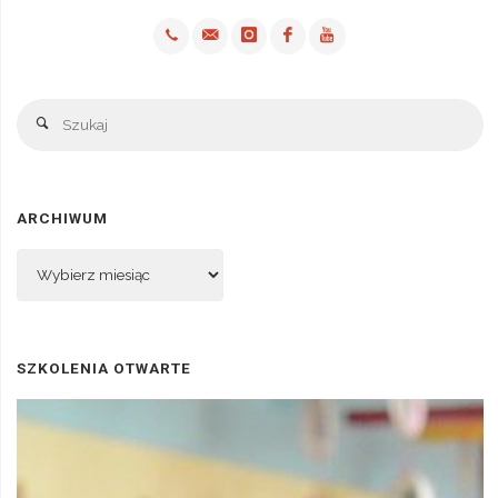
Sz
Szukaj
ARCHIWUM
Archiwum
SZKOLENIA OTWARTE