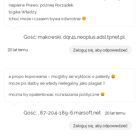
najpierw Prawo; póżniej Porządek.
logika Władzy.
(choć może i czasem bywa odwrotnie
Gość: makowski, dqr41.neoplus.adsl.tpnet.pl
20 lat temu
Zaloguj się, aby odpowiedzieć
a propo kopiowania – mogliby sie wyklocic o patenty
moze pis stalby sie wtedy nielegalny, jako plagiat :]
mozna by opatentowac rozwiazania polityczne
Gość: , 87-204-189-6.marsoft.net
20 lat temu
Zaloguj się, aby odpowiedzieć