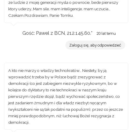
ze ludzie z mojej generacji mysla o powrocie, bede pierwszy
ktory uderzy…Mam sile, mam inteligencje, mam uczucia…
Czekam.Pozdrawiam, Panie Tomku.
Gość: Pawel z BCN, 212.145.60.*
20 lat temu
Zaloguj się, aby odpowiedzieć
A kto nie marzy o władzy technokratów… Niestety, by ją
wprowadzić trzeba by w Polsce bądź zrezygnować z
demokracji (co jest zabiegiem niezwykle ryzykownym, bo w
kolejce do dyktatury to nie technokraci w naszym kraju
pierwszym rzędzie stoją), bądź wychować społeczeństwo, co
jest zadaniem żmudnym i dla władz niezbyt nęcącym
(wykształceni nie są tak podatni na populizm), przez co jeszcze
mniej prawdopodobnym, niż (uchowaj Boże) rezygnacja z
demokracji.