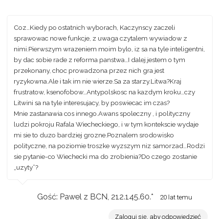
Coz…Kiedy po ostatnich wyborach, Kaczynscy zaczeli
sprawowac nowe funkcje, z uwaga czytalem wywiadow z
nimi.Pierwszym wrazeniem moim bylo, iz sa na tyle inteligentni,
by dac sobie rade z reforma panstwa…I dalej jestem o tym
przekonany, choc prowadzona przez nich gra jest
ryzykowna.Ale i tak im nie wierze.Sa za starzy.Litwa?Kraj
frustratow, ksenofobow…Antypolskosc na kazdym kroku…czy
Litwini sa na tyle interesujacy, by poswiecac im czas?
Mnie zastanawia cos innego.Awans spoleczny , i polityczny
ludzi pokroju Rafala Wiecheckiego, i w tym kontekscie wydaje
mi sie to duzo bardziej grozne.Poznalem srodowisko
polityczne, na poziomie troszke wyzszym niz samorzad…Rodzi
sie pytanie-co Wiechecki ma do zrobienia?Do czego zostanie
„uzyty”?
Gość: Pawel z BCN, 212.145.60.*
20 lat temu
Zaloguj się, aby odpowiedzieć