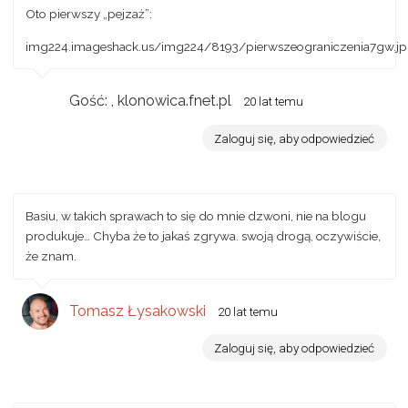
Oto pierwszy „pejzaż”:
img224.imageshack.us/img224/8193/pierwszeograniczenia7gw.j
Gość: , klonowica.fnet.pl
20 lat temu
Zaloguj się, aby odpowiedzieć
Basiu, w takich sprawach to się do mnie dzwoni, nie na blogu
produkuje… Chyba że to jakaś zgrywa. swoją drogą, oczywiście,
że znam.
Tomasz Łysakowski
20 lat temu
Zaloguj się, aby odpowiedzieć