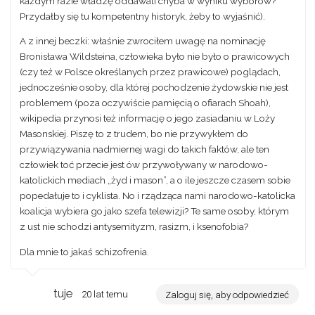
każdym razie władzę oddawali chyba w wyniku wyborów?
Przydałby się tu kompetentny historyk, żeby to wyjaśnić).
A z innej beczki: właśnie zwrociłem uwagę na nominację
Bronisława Wildsteina, człowieka było nie było o prawicowych
(czy też w Polsce określanych przez prawicowe) poglądach,
jednocześnie osoby, dla której pochodzenie żydowskie nie jest
problemem (poza oczywiście pamięcią o ofiarach Shoah),
wikipedia przynosi też informację o jego zasiadaniu w Loży
Masonskiej. Piszę to z trudem, bo nie przywykłem do
przywiązywania nadmiernej wagi do takich faktów, ale ten
człowiek toć przecie jest ów przywoływany w narodowo-
katolickich mediach „żyd i mason”, a o ile jeszcze czasem sobie
popedałuje to i cyklista. No i rządząca nami narodowo-katolicka
koalicja wybiera go jako szefa telewizji? Te same osoby, którym
z ust nie schodzi antysemityzm, rasizm, i ksenofobia?
Dla mnie to jakaś schizofrenia.
tuje
20 lat temu
Zaloguj się, aby odpowiedzieć