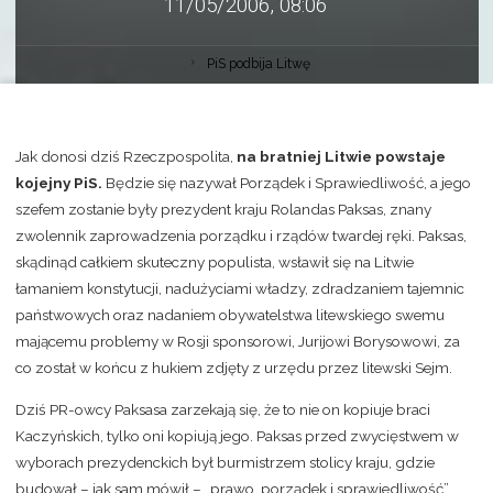
11/05/2006, 08:06
PiS podbija Litwę
Jak donosi dziś Rzeczpospolita,
na bratniej Litwie powstaje
kojejny PiS.
Będzie się nazywał Porządek i Sprawiedliwość, a jego
szefem zostanie były prezydent kraju Rolandas Paksas, znany
zwolennik zaprowadzenia porządku i rządów twardej ręki. Paksas,
skądinąd całkiem skuteczny populista, wsławił się na Litwie
łamaniem konstytucji, nadużyciami władzy, zdradzaniem tajemnic
państwowych oraz nadaniem obywatelstwa litewskiego swemu
mającemu problemy w Rosji sponsorowi, Jurijowi Borysowowi, za
co został w końcu z hukiem zdjęty z urzędu przez litewski Sejm.
Dziś PR-owcy Paksasa zarzekają się, że to nie on kopiuje braci
Kaczyńskich, tylko oni kopiują jego. Paksas przed zwycięstwem w
wyborach prezydenckich był burmistrzem stolicy kraju, gdzie
budował – jak sam mówił – „prawo, porządek i sprawiedliwość”.