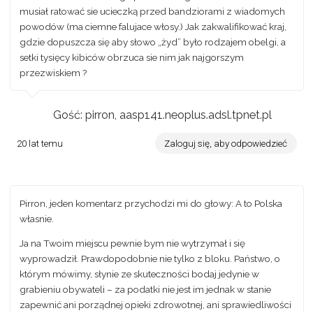
musiał ratować sie ucieczką przed bandziorami z wiadomych
powodów (ma ciemne falujace włosy.) Jak zakwalifikować kraj,
gdzie dopuszcza się aby słowo „żyd” było rodzajem obelgi, a
setki tysięcy kibiców obrzuca sie nim jak najgorszym
przezwiskiem ?
Gość: pirron, aasp141.neoplus.adsl.tpnet.pl
20 lat temu
Zaloguj się, aby odpowiedzieć
Pirron, jeden komentarz przychodzi mi do głowy: A to Polska
własnie.
Ja na Twoim miejscu pewnie bym nie wytrzymał i się
wyprowadził. Prawdopodobnie nie tylko z bloku. Państwo, o
którym mówimy, słynie ze skuteczności bodaj jedynie w
grabieniu obywateli – za podatki nie jest im jednak w stanie
zapewnić ani porządnej opieki zdrowotnej, ani sprawiedliwości