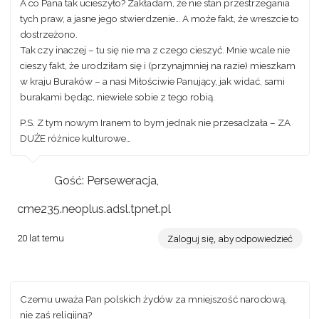
A co Pana tak ucieszyło? Zakładam, że nie stan przestrzegania
tych praw, a jasne jego stwierdzenie… A może fakt, że wreszcie to
dostrzeżono.
Tak czy inaczej – tu się nie ma z czego cieszyć. Mnie wcale nie
cieszy fakt, że urodziłam się i (przynajmniej na razie) mieszkam
w kraju Buraków – a nasi Miłościwie Panujący, jak widać, sami
burakami będąc, niewiele sobie z tego robią.
P.S. Z tym nowym Iranem to bym jednak nie przesadzała – ZA
DUŻE różnice kulturowe…
Gość: Perseweracja,
cme235.neoplus.adsl.tpnet.pl
20 lat temu
Zaloguj się, aby odpowiedzieć
Czemu uważa Pan polskich żydów za mniejszość narodową,
nie zaś religijną?