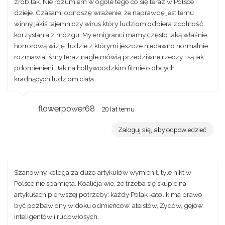
zrób tak. Nie rozumiem w ogóle tego co się teraz w Polsce
dzieje. Czasami odnoszę wrażenie, że naprawdę jest temu
winny jakiś tajemniczy wirus który ludziom odbiera zdolność
korzystania z mózgu. My emigranci mamy często taką właśnie
horrorową wizję: ludzie z którymi jeszcze niedawno normalnie
rozmawialiśmy teraz nagle mówią przedziwne rzeczy i są jak
pdomienieni. Jak na hollywoodzkim filmie o obcych
kradnących ludziom ciała.
flowerpower68
20 lat temu
Zaloguj się, aby odpowiedzieć
Szanowny kolega za dużo artykułów wymienił, tyle nikt w
Polsce nie spamięta. Koalicja wie, że trzeba się skupic na
artykułach pierwszej potrzeby: każdy Polak katolik ma prawo
być pozbawiony widoku odmieńców, ateistów, Żydów, gejów,
inteligentów i rudowłosych.