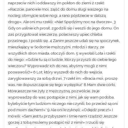
naprzeciw nich i oddawszy im pokłon do ziemi 2 rzekł:
«Raczcie, panowie moi, zajść do domu sługi waszego na
nocleg; obmyjcie sobie nogi. a rano pójdziecie w dalszą
drogę». Ale oni mu rzekli: «Nie! Spędzimy noc na dworze». 3
Gdy on usilnie ich prosił, zgodzili się i weszli do jego domu. On
zaś przygotował wieczerzę, poleciwszy upiec chleba
przaśnego. I posilili się. 4 Zanim jeszcze udali się na spoczynek,
mieszkający w Sodomie mężczyźni, młodzi i starzy, ze
wszystkich stron miasta, otoczyli dom, 5 wywołali Lota i rzekli
do niego: «Gdzie tu są ci ludzie, którzy przyszli do ciebie tego
wieczoru? Wyprowadź ich do nas, abyśmy mogli z nimi
poswawolić!» 6 Lot, który wyszedł do nich do wejścia,
zaryglowawszy za sobą drzwi, 7 rzekł im: «Bracia moi, proszę
was, nie dopuszczajcie się tego występku!* 8 Mam dwie córki,
które jeszcze nie żyły z mężczyzną, pozwólcie, że je
wyprowadzę do was; postąpicie z nimi, jak się wam podoba,
bylebyście tym ludziom niczego nie czynili, bo przecież są oni
pod moim dachem!»* 9 Ale oni krzyknęli: «Odejdź precz!» I
mówili: «Sam jest tu przybyszem i śmie nami rządzić! Jeszcze
gorzej z tobą możemy postąpić niż z nimi!» I rzucili się