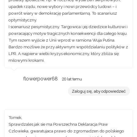
upadek rządu, nowe wybory i nowi przewódcy ludowi – i
powrót wiary w demokrację parlamentarną. To scanariusz
optymistyczny.
I scenariusz pesymistyczny. Targowica i jej dziedzice kulturowi i
powracający motyw tragicznych konsekwencji dla całego kraju.
Tym razem wyjście z Unii wprost w ramiona Wuja Putina.
Bardzo możliwe że przy aktywnym współdzialaniu polityków z
LPR. A najpierw wielki kryzys ekonomiczny, który zbliża się
milowymi krokami.
flowerpower68
20 lat temu
Zaloguj się, aby odpowiedzieć
Tomek,
Sprawdzales jak sie ma Powszechna Deklaracja Praw
Czlowieka, gwaratujaca prawo do zgromadzen do polskiego