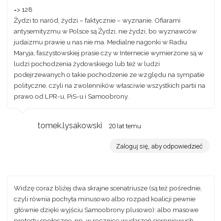
=> 128
Żydzi to naród, żydzi – faktycznie – wyznanie. Ofiarami
antysemityzmu w Polsce są Żydzi, nie żydzi, bo wyznawców
judaizmu prawie u nas nie ma. Medialne nagonki w Radiu
Maryja, faszystowskiej prasie czy w Internecie wymierzone są w
ludzi pochodzenia żydowskiego lub też w ludzi
podejrzewanych o takie pochodzenie ze względu na sympatie
polityczne, czyli na zwolenników własciwie wszystkich partii na
prawo od LPR-u, PiS-u i Samoobrony.
tomek.lysakowski
20 lat temu
Zaloguj się, aby odpowiedzieć
Widzę coraz bliżej dwa skrajne scenatriusze (są też pośrednie,
czyli równia pochyła minusowo albo rozpad koalicji pewnie
głównie dzięki wyjściu Samoobrony plusowo): albo masowe
protesty społeczne, np. w rocznicę wydarzeń sierpniowych,