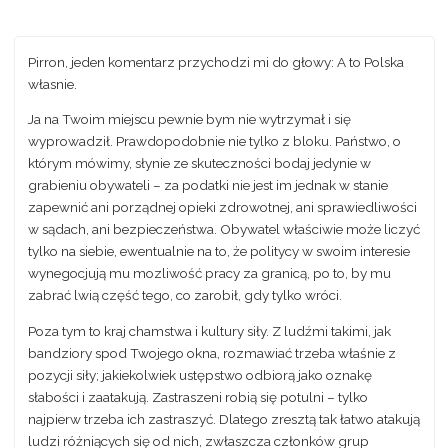
Pirron, jeden komentarz przychodzi mi do głowy: A to Polska
własnie.
Ja na Twoim miejscu pewnie bym nie wytrzymał i się
wyprowadził. Prawdopodobnie nie tylko z bloku. Państwo, o
którym mówimy, słynie ze skuteczności bodaj jedynie w
grabieniu obywateli – za podatki nie jest im jednak w stanie
zapewnić ani porządnej opieki zdrowotnej, ani sprawiedliwości
w sądach, ani bezpieczeństwa. Obywatel właściwie może liczyć
tylko na siebie, ewentualnie na to, że politycy w swoim interesie
wynegocjują mu mozliwość pracy za granicą, po to, by mu
zabrać lwią część tego, co zarobił, gdy tylko wróci.
Poza tym to kraj chamstwa i kultury siły. Z ludźmi takimi, jak
bandziory spod Twojego okna, rozmawiać trzeba właśnie z
pozycji siły; jakiekolwiek ustępstwo odbiorą jako oznakę
słabości i zaatakują. Zastraszeni robią się potulni – tylko
najpierw trzeba ich zastraszyć. Dlatego zresztą tak łatwo atakują
ludzi różniących się od nich, zwłaszcza członków grup