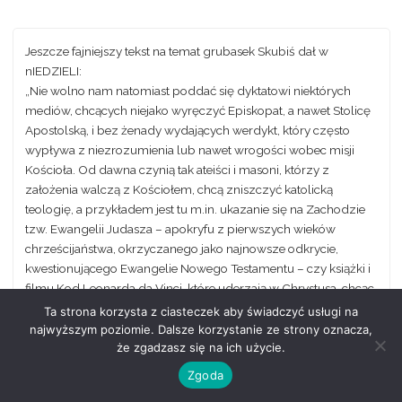
Jeszcze fajniejszy tekst na temat grubasek Skubiś dał w
nIEDZIELI:
„Nie wolno nam natomiast poddać się dyktatowi niektórych
mediów, chcących niejako wyręczyć Episkopat, a nawet Stolicę
Apostolską, i bez żenady wydających werdykt, który często
wypływa z niezrozumienia lub nawet wrogości wobec misji
Kościoła. Od dawna czynią tak ateiści i masoni, którzy z
założenia walczą z Kościołem, chcą zniszczyć katolicką
teologię, a przykładem jest tu m.in. ukazanie się na Zachodzie
tzw. Ewangelii Judasza – apokryfu z pierwszych wieków
chrześcijaństwa, okrzyczanego jako najnowsze odkrycie,
kwestionującego Ewangelie Nowego Testamentu – czy książki i
filmu Kod Leonarda da Vinci, które uderzają w Chrystusa, chcąc
zniszczyć wiarę w Niego. To bluźnierstwo i wszyscy, którzy
Ta strona korzysta z ciasteczek aby świadczyć usługi na
uczestniczą w takim działaniu, są bluźniercami.”
najwyższym poziomie. Dalsze korzystanie ze strony oznacza,
sunday.niedziela.pl/artykul.php?
że zgadzasz się na ich użycie.
lg=pl&nr=200409&dz=polska&id_art=00037
Zgoda