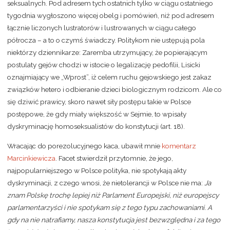
seksualnych. Pod adresem tych ostatnich tylko w ciągu ostatniego
tygodnia wygłoszono więcej obelg i pomówień, niż pod adresem
łącznie liczonych lustratorów i lustrowanych w ciągu całego
półrocza – a to o czymś świadczy. Politykom nie ustępują pola
niektórzy dziennikarze: Zaremba utrzymujący, że popierającym
postulaty gejów chodzi w istocie o legalizację pedofilii, Lisicki
oznajmiający we „Wprost”, iż celem ruchu gejowskiego jest zakaz
związków hetero i odbieranie dzieci biologicznym rodzicom. Ale co
się dziwić prawicy, skoro nawet siły postępu takie w Polsce
postępowe, że gdy miały większość w Sejmie, to wpisały
dyskryminację homoseksualistów do konstytucji (art. 18).
Wracając do porezolucyjnego kaca, ubawił mnie
komentarz
Marcinkiewicza
. Facet stwierdził przytomnie, że jego,
najpopularniejszego w Polsce polityka, nie spotykają akty
dyskryminacji, z czego wnosi, że nietolerancji w Polsce nie ma:
Ja
znam Polskę trochę lepiej niż Parlament Europejski, niż europejscy
parlamentarzyści i nie spotykam się z tego typu zachowaniami. A
gdy na nie natrafiamy, nasza konstytucja jest bezwzględna i za tego