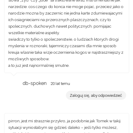
slowa „zyd” czy „jude” sa traktowane teraz instrumentalnie jak
narzedzie. cos czego do konca nie moge pojac, przeciez jako o
narodzie mozna by zaczernic nie jedna karte zdumiewajacymi
ich osiagnieciami na przeroznych plaszczyznach, czy to
spolecznych, duchowych nawet politycznych. pomijajac
wszelkie materialne aspekty.
swiadczy to tylko o spoleczenstwie, o ludziach ktorych drogi
myslenia w roznoraki, tajemniczy czasami dla mnie sposob
kreuja wlasnie taka wizje oczernienia kogos w najstraszniejszy z
mozliwych sposobow.
a to juz jest najnormalniej smutne.
db-spoken
20 lat temu
Zaloguj się, aby odpowiedzieć
pirron, jest mi strasznie przykro, ja podobnie jak Tomek w takij
sytuacji wyniosłabym się gdzieś daleko – jeśli tylko możesz,