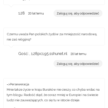
128
20 lat temu
Zaloguj się, aby odpowiedzieć
Czemu uważa Pan polskich żydów za mniejszość narodową,
nie zaś religijną?
Gość: , 128pc195.sshunet.nl
20 lat temu
Zaloguj się, aby odpowiedzieć
=>Perseweracja
Mnie takze życie w kraju Buraków nie cieszy, co chyba widac na
tym blogu. Radość stąd, że coraz mniej w Europie i na świecie
ludzi nie zauważających, co się tu w istocie dzieje.