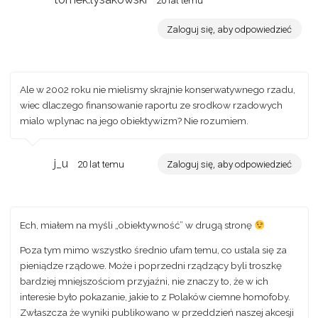
20 lat temu
Zaloguj się, aby odpowiedzieć
Ale w 2002 roku nie mielismy skrajnie konserwatywnego rzadu,
wiec dlaczego finansowanie raportu ze srodkow rzadowych
mialo wplynac na jego obiektywizm? Nie rozumiem.
j_u
20 lat temu
Zaloguj się, aby odpowiedzieć
Ech, miałem na myśli „obiektywność” w drugą stronę
Poza tym mimo wszystko średnio ufam temu, co ustala się za
pieniądze rządowe. Może i poprzedni rządzący byli troszkę
bardziej mniejszościom przyjaźni, nie znaczy to, że w ich
interesie było pokazanie, jakie to z Polaków ciemne homofoby.
Zwłaszcza że wyniki publikowano w przeddzień naszej akcesji