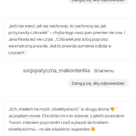
„jeśli nie wiesz, jak się zachowac, to zachowuj się, jak
przyzwoity człowiek” – chyba tego nasz pan premier nie zna. I
Jana Pawła też nie czyta: „Człowiek jest sobą poprzez
wewnętrzną prawdę. Jest to prawda sumienia odbita w
czynach.”
socjopatyczna_malkontentka
20 lat temu
Zaloguj się, aby odpowiedzieć
„Ech, miałem na myśli „obiektywność” w drugą stronę
”
Ja pojelam ironie. Chodzilo mi o to wlasnie, z jakich powodow
Twoim zdaniem poprzedni rzad wykazal sie brakiem
obiektywizmu – no ale wlasnie to wyjasniles