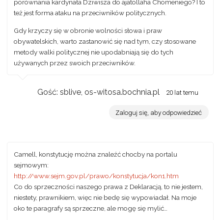
porównania kardynała Dziwisza do ajatollaha Chomeniego? I to
też jest forma ataku na przeciwników politycznych.
Gdy krzyczy się w obronie wolności słowa i praw
obywatelskich, warto zastanowić się nad tym, czy stosowane
metody walki politycznej nie upodabniają się do tych
używanych przez swoich przeciwników.
Gość: sblive, os-witosa.bochnia.pl
20 lat temu
Zaloguj się, aby odpowiedzieć
Camell, konstytucję można znaleźć chocby na portalu
sejmowym:
http://www.sejm.gov.pl/prawo/konstytucja/kon1.htm
Co do sprzeczności naszego prawa z Deklaracją, to nie jestem,
niestety, prawnikiem, więc nie bedę się wypowiadał. Na moje
oko te paragrafy są sprzeczne, ale mogę się mylić…