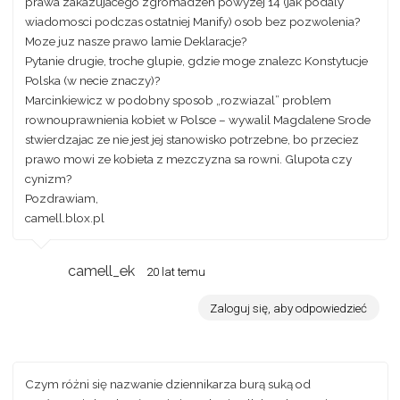
prawa zakazujacego zgromadzen powyzej 14 (jak podaly
wiadomosci podczas ostatniej Manify) osob bez pozwolenia?
Moze juz nasze prawo lamie Deklaracje?
Pytanie drugie, troche glupie, gdzie moge znalezc Konstytucje
Polska (w necie znaczy)?
Marcinkiewicz w podobny sposob „rozwiazal” problem
rownouprawnienia kobiet w Polsce – wywalil Magdalene Srode
stwierdzajac ze nie jest jej stanowisko potrzebne, bo przeciez
prawo mowi ze kobieta z mezczyzna sa rowni. Glupota czy
cynizm?
Pozdrawiam,
camell.blox.pl
camell_ek
20 lat temu
Zaloguj się, aby odpowiedzieć
Czym różni się nazwanie dziennikarza burą suką od