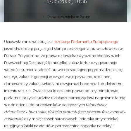
16/06/2006, 10:56
Prawa człowieka w Polsce
Ucieszyła mnie wczorajsza
rezolucja Parlamentu Europejskiego
,
jasno stwierdzająca, jaki jest stan przestrzegania praw człowieka w
Polsce. Przypomnę, że prawa człowieka (wyrażone choćby w ich
Powszechnej Deklaracji) to nie tylko zakaz tortur czy gwarancje
wolności sumienia, ale też prawo do spokojnego gromadzenia się
(art. 19), zakaz ingerencji w czyjeś życie prywatne, rodzinne,
domowe czy zakaz uwłaczania czyjemuś honorowi lub dobremu
imieniu (art. 12). Zwłaszcza to ostatnie prawo polscy ministrowie,
parlamentarzyści tudzież działacze samorządowi nagminnie łamią
w odniesieniu do przeciwników politycznych (
kłopotliwy
dziennikarz
=
bura suka
;
dziecko protestujące przeciw faszyzmowi
=
narkoman
) czy mniejszości: narodowych (retoryka antysemicka),
religijnych (ataki na ateistów, permanentna nagonka na sekty) i