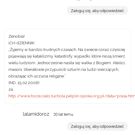
Zaloguj się, aby odpowiedzieć
Zenobia!
iCH dZIENNIK:
„Żyjemy w bardzo trudnych czasach. Na świecie coraz częściej
pojawiają się kataklizmy, katastrofy, wypadki, które niosą śmierć
wielu ludziom. Jednocześnie nasila się walka z Bogiem. Ateiści,
masoni, liberałowie przypuścili szturm na ludzi wierzących,
obrażając ich uczucia religijne.”
(ND, 15.02.2006)
za:
http://www.boze.cialo.tuchola.pelplin.opoka.org.pl/data/prasa.ht
lalamidoroz
20 lat temu
Zaloguj się, aby odpowiedzieć