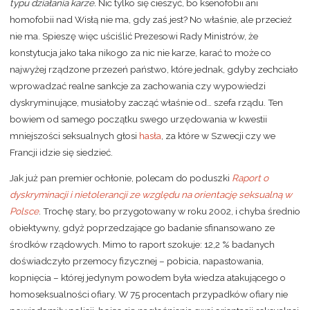
typu działania karze.
Nic tylko się cieszyć, bo ksenofobii ani
homofobii nad Wisłą nie ma, gdy zaś jest? No właśnie, ale przecież
nie ma. Spieszę więc uściślić Prezesowi Rady Ministrów, że
konstytucja jako taka nikogo za nic nie karze, karać to może co
najwyżej rządzone przezeń państwo, które jednak, gdyby zechciało
wprowadzać realne sankcje za zachowania czy wypowiedzi
dyskryminujące, musiałoby zacząć właśnie od… szefa rządu. Ten
bowiem od samego początku swego urzędowania w kwestii
mniejszości seksualnych głosi
hasła
, za które w Szwecji czy we
Francji idzie się siedzieć.
Jak już pan premier ochłonie, polecam do poduszki
Raport o
dyskryminacji i nietolerancji ze względu na orientację seksualną w
Polsce
. Trochę stary, bo przygotowany w roku 2002, i chyba średnio
obiektywny, gdyż poprzedzające go badanie sfinansowano ze
środków rządowych. Mimo to raport szokuje: 12,2 % badanych
doświadczyło przemocy fizycznej – pobicia, napastowania,
kopnięcia – której jedynym powodem była wiedza atakującego o
homoseksualności ofiary. W 75 procentach przypadków ofiary nie