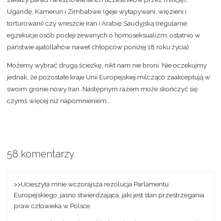
Ugandę, Kamerun i Zimbabwe (geje wyłapywani, więzieni i
torturowani) czy wreszcie Iran i Arabię Saudyjską (regularne
egzekucje osób podejrzewanych o homoseksualizm, ostatnio w
państwie ajatollahów nawet chłopców poniżej 18 roku życia).
Możemy wybrać drugą ścieżkę, nikt nam nie broni. Nie oczekujmy
jednak, że pozostałe kraje Unii Europejskiej milcząco zaakceptują w
swoim gronie nowy Iran. Następnym razem może skończyć się
czymś więcej niż napomnieniem…
58 komentarzy
>>Ucieszyła mnie wczorajsza rezolucja Parlamentu
Europejskiego, jasno stwierdzająca, jaki jest stan przestrzegania
praw człowieka w Polsce