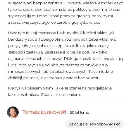
w sądach, ani bezpieczeństwa. Obywatel właściwie może liczyć
tylko na siebie, ewentualnie na to, że politycy w swoim interesie
wynegocjują mu mozliwość pracy za granicą, po to, by mu
zabrać lwią część tego, co zarobił, gdy tylko wróci.
Poza tym to kraj chamstwa i kultury siły. Z ludźmi takimi, jak
bandziory spod Twojego okna, rozmawiać trzeba właśnie z
pozycji siły; jakiekolwiek ustępstwo odbiorą jako oznakę
słabości i zaatakują. Zastraszeni robią się potulni – tylko
najpierw trzeba ich zastraszyć. Dlatego zresztą tak łatwo atakują
ludzi różniących się od nich, zwłaszcza członków grup
mniejszościowych lub za takich uważanych. Takich ludzi z
definicji jest mniej, nie trzeba się zatem bać odwetu.
Kiedyś już pisałem o tym , jakie są szanse na resocjalizację
takich osobników. Zdania nie zmieniłem…
Tomasz Łysakowski
20 lat temu
Zaloguj się, aby odpowiedzieć