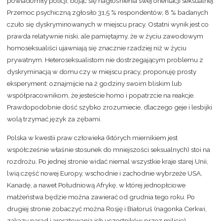
powiadomiły policji, bojąc się nagłośnienia swej orientacji seksualnej.
Przemoc psychiczną zgłosiło 31,5 % respondentów, 8 % badanych
czuło się dyskryminowanych w miejscu pracy. Ostatni wynik jest co
prawda relatywnie niski, ale pamiętajmy, że w życiu zawodowym
homoseksualiści ujawniają się znacznie rzadziej niż w życiu
prywatnym. Heteroseksualistom nie dostrzegającym problemu z
dyskryminacją w domu czy w miejscu pracy, proponuję prosty
eksperyment: oznajmijcie na 2 godziny swoim bliskim lub
współpracownikom, że jesteście homo i popatrzcie na reakcje.
Prawdopodobnie dość szybko zrozumiecie, dlaczego geje i lesbijki
wolą trzymać język za zębami.
Polska w kwestii praw człowieka (których miernikiem jest
współcześnie właśnie stosunek do mniejszości seksualnych) stoi na
rozdrożu. Po jednej stronie widać niemal wszystkie kraje starej Unii,
lwią część nowej Europy, wschodnie i zachodnie wybrzeże USA,
Kanadę, a nawet Południową Afrykę, w której jednopłciowe
małżeństwa będzie można zawierać od grudnia tego roku. Po
drugiej stronie zobaczyć można Rosję i Białoruś (nagonka Cerkwi,
zakazy parad i aresztowania ich uczestników przez milicję),