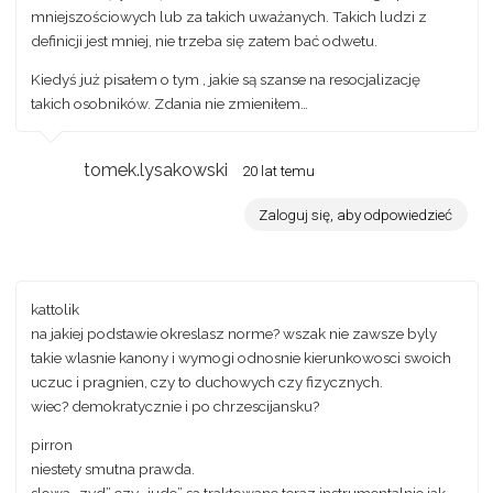
mniejszościowych lub za takich uważanych. Takich ludzi z
definicji jest mniej, nie trzeba się zatem bać odwetu.
Kiedyś już pisałem o tym , jakie są szanse na resocjalizację
takich osobników. Zdania nie zmieniłem…
tomek.lysakowski
20 lat temu
Zaloguj się, aby odpowiedzieć
kattolik
na jakiej podstawie okreslasz norme? wszak nie zawsze byly
takie wlasnie kanony i wymogi odnosnie kierunkowosci swoich
uczuc i pragnien, czy to duchowych czy fizycznych.
wiec? demokratycznie i po chrzescijansku?
pirron
niestety smutna prawda.