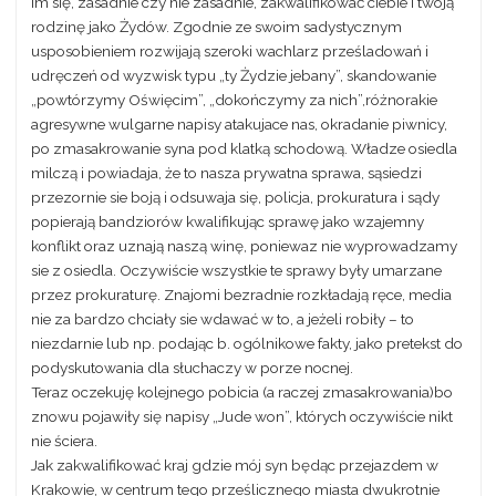
im się, zasadnie czy nie zasadnie, zakwalifikować ciebie i twoją
rodzinę jako Żydów. Zgodnie ze swoim sadystycznym
usposobieniem rozwijają szeroki wachlarz prześladowań i
udręczeń od wyzwisk typu „ty Żydzie jebany”, skandowanie
„powtórzymy Oświęcim”, „dokończymy za nich”,różnorakie
agresywne wulgarne napisy atakujace nas, okradanie piwnicy,
po zmasakrowanie syna pod klatką schodową. Władze osiedla
milczą i powiadaja, że to nasza prywatna sprawa, sąsiedzi
przezornie sie boją i odsuwaja się, policja, prokuratura i sądy
popierają bandziorów kwalifikując sprawę jako wzajemny
konflikt oraz uznają naszą winę, poniewaz nie wyprowadzamy
sie z osiedla. Oczywiście wszystkie te sprawy były umarzane
przez prokuraturę. Znajomi bezradnie rozkładają ręce, media
nie za bardzo chciały sie wdawać w to, a jeżeli robiły – to
niezdarnie lub np. podając b. ogólnikowe fakty, jako pretekst do
podyskutowania dla słuchaczy w porze nocnej.
Teraz oczekuję kolejnego pobicia (a raczej zmasakrowania)bo
znowu pojawiły się napisy „Jude won”, których oczywiście nikt
nie ściera.
Jak zakwalifikować kraj gdzie mój syn będąc przejazdem w
Krakowie, w centrum tego prześlicznego miasta dwukrotnie