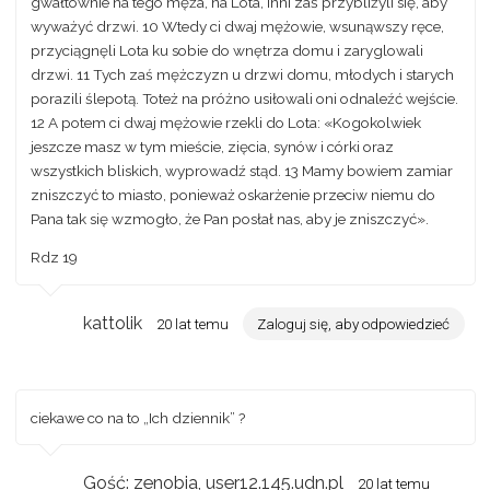
gwałtownie na tego męża, na Lota, inni zaś przybliżyli się, aby
wyważyć drzwi. 10 Wtedy ci dwaj mężowie, wsunąwszy ręce,
przyciągnęli Lota ku sobie do wnętrza domu i zaryglowali
drzwi. 11 Tych zaś mężczyzn u drzwi domu, młodych i starych
porazili ślepotą. Toteż na próżno usiłowali oni odnaleźć wejście.
12 A potem ci dwaj mężowie rzekli do Lota: «Kogokolwiek
jeszcze masz w tym mieście, zięcia, synów i córki oraz
wszystkich bliskich, wyprowadź stąd. 13 Mamy bowiem zamiar
zniszczyć to miasto, ponieważ oskarżenie przeciw niemu do
Pana tak się wzmogło, że Pan posłał nas, aby je zniszczyć».
Rdz 19
kattolik
20 lat temu
Zaloguj się, aby odpowiedzieć
ciekawe co na to „Ich dziennik” ?
Gość: zenobia, user12.145.udn.pl
20 lat temu