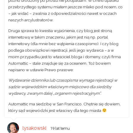
późno urodzony po prostu nie podpadam. W chwili upadku
przebrzydłego systemu miałem jeszcze mleko pod nosem, co
– jak widać – zwalnia z odpowiedzialności nawet w oczach
naszych arcylustratorów.
Druga sprawa to kwestia wyjaśnienia, czy blog jest stroną
internetową w takim znaczeniu, jakim jest nią np. portal
internetowy (dla mnie bez wątpienia czasopismo). I czy blog
podlega obowiązkowi rejestracji, jeśli jego wydawca – a w
moim przypadku jest to własciciel bloga i domeny, czyli firma
Automattic – stale znajduje się za oceanem. Toż bowiem
napisano w ustawie Prawo prasowe:
Wydawanie dziennika lub czasopisma wymaga rejestracji w
sądzie wojewódzkim
właściwym miejscowo dla siedziby
wydawcy
, zwanym dalej „organem rejestracyjnym”.
Automattic ma siedzibę w San Francisco. Chętnie się dowiem,
który sąd wojewódzki jest własciwy dla tego miasta
lysakowski
19 lat temu