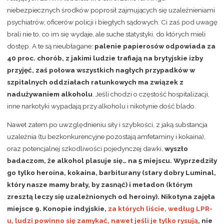
niebezpiecznych środków poprosił zajmujących się uzależnieniami
psychiatrów, oficerów policji i biegłych sądowych. Ci zaś pod uwagę
brali nie to, co im się wydaje, ale suche statystyki, do których mieli
dostęp. A te są nieubłagane:
palenie papierosów odpowiada za
40 proc. chorób, z jakimi ludzie trafiają na brytyjskie izby
przyjęć, zaś połowa wszystkich nagłych przypadków w
szpitalnych oddziałach ratunkowych ma związek z
nadużywaniem alkoholu
. Jeśli chodzi o częstość hospitalizacji,
inne narkotyki wypadają przy alkoholu i nikotynie dość blado.
Nawet zatem po uwzględnieniu siły i szybkości, z jaką substancja
uzależnia (tu bezkonkurencyjne pozostają amfetaminy i kokaina),
oraz potencjalnej szkodliwości pojedynczej dawki,
wyszło
badaczom, że alkohol plasuje się… na 5 miejscu.
Wyprzedziły
go tylko heroina, kokaina, barbiturany (stary dobry Luminal,
który nasze mamy brały, by zasnąć) i metadon (którym
zresztą leczy się uzależnionych od heroiny).
Nikotyna zajęła
miejsce 9. Konopie indyjskie,
za których liście, według LPR-
u, ludzi powinno się zamykać, nawet jeśli je tylko rysują
, nie