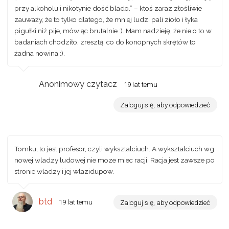
przy alkoholu i nikotynie dość blado.” – ktoś zaraz złośliwie
zauważy, że to tylko dlatego, że mniej ludzi pali zioło i łyka
pigułki niż pije, mówiąc brutalnie :). Mam nadzieję, że nie o to w
badaniach chodziło, zresztą: co do konopnych skrętów to
żadna nowina :).
Anonimowy czytacz
19 lat temu
Zaloguj się, aby odpowiedzieć
Tomku, to jest profesor, czyli wyksztalciuch. A wyksztalciuch wg
nowej wladzy ludowej nie moze miec racji. Racja jest zawsze po
stronie wladzy i jej wlazidupow.
btd
19 lat temu
Zaloguj się, aby odpowiedzieć