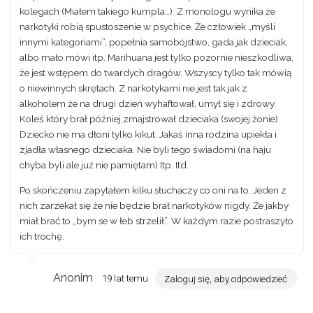
kolegach (Miałem takiego kumpla…). Z monologu wynika że
narkotyki robią spustoszenie w psychice. Że człowiek „myśli
innymi kategoriami”, popełnia samobójstwo, gada jak dzieciak,
albo mało mówi itp. Marihuana jest tylko pozornie nieszkodliwa,
że jest wstępem do twardych dragów. Wszyscy tylko tak mówią
o niewinnych skrętach. Z narkotykami nie jest tak jak z
alkoholem że na drugi dzień wyhaftował, umył się i zdrowy.
Koleś który brał później zmajstrował dzieciaka (swojej żonie).
Dziecko nie ma dłoni tylko kikut. Jakaś inna rodzina upiekła i
zjadła własnego dzieciaka. Nie byli tego świadomi (na haju
chyba byli ale już nie pamiętam) Itp. Itd.
Po skończeniu zapytałem kilku słuchaczy co oni na to. Jeden z
nich zarzekał się że nie będzie brał narkotyków nigdy. Że jakby
miał brać to „bym se w łeb strzelił”. W każdym razie postraszyło
ich trochę.
Anonim
19 lat temu
Zaloguj się, aby odpowiedzieć