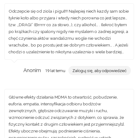
Odczepcie się od ziola i piguł!!! Najlepiej niech kazdy sam sobie
łyknie koło albo przyjara i wtedy niech porowna co jest lepsze…
tzw. „DRAGI” (Brrrrr co za słowo…), czy alkohol… . Ilekroć byłem
po krążkach czy spalony nigdy nie myslalem o zadnej agresji, a
chęć czynienia aktów wandalizmu wogle nie wchodzi
wrachube… bo po prostu jest sie dobrym człowiekiem… . A jeżeli
chodzi o uzależnienie to nikotyna uzaleznia o wiele bardziej…
Anonim
19 lat temu
Zaloguj się, aby odpowiedzieć
Główne efekty działania MDMA to otwartość, pobudzenie,
euforia, empatia, intensyfikacja odbioru bodźców
zewnętrznych, głębsze odczuwanie muzyki i ruchu,
wzmocnienie odczuć związanych z dotykiem, co sprawia, że
fizyczny kontakt z drugim człowiekiem jest przyjemniejszy[1].
Efekty uboczne obejmują: podniesienie ciśnienia,
przyspieszenie pulsu, szczękościsk, suchość w ustach.