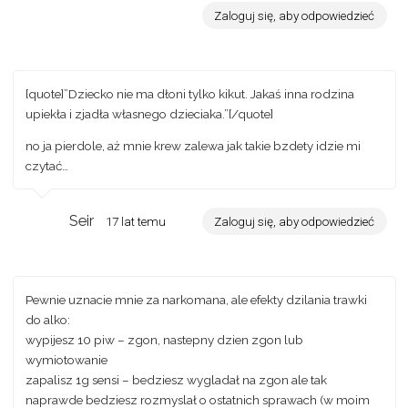
Zaloguj się, aby odpowiedzieć
[quote]”Dziecko nie ma dłoni tylko kikut. Jakaś inna rodzina
upiekła i zjadła własnego dzieciaka.”[/quote]
no ja pierdole, aż mnie krew zalewa jak takie bzdety idzie mi
czytać…
Seir
17 lat temu
Zaloguj się, aby odpowiedzieć
Pewnie uznacie mnie za narkomana, ale efekty dzilania trawki
do alko:
wypijesz 10 piw – zgon, nastepny dzien zgon lub
wymiotowanie
zapalisz 1g sensi – bedziesz wygladał na zgon ale tak
naprawde bedziesz rozmyslał o ostatnich sprawach (w moim