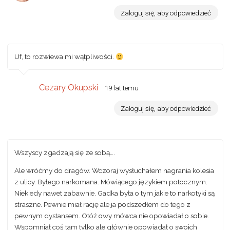
Zaloguj się, aby odpowiedzieć
Uf, to rozwiewa mi wątpliwości.
Cezary Okupski
19 lat temu
Zaloguj się, aby odpowiedzieć
Wszyscy zgadzają się ze sobą….
Ale wróćmy do dragów. Wczoraj wysłuchałem nagrania kolesia
z ulicy. Byłego narkomana. Mówiącego językiem potocznym.
Niekiedy nawet zabawnie. Gadka była o tym jakie to narkotyki są
straszne. Pewnie miał rację ale ja podszedłem do tego z
pewnym dystansem. Otóż owy mówca nie opowiadał o sobie.
Wspomniał coś tam tylko ale głównie opowiadał o swoich