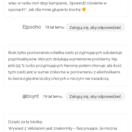
więc w radiu non stop kampanię „Sprawdź ciśnienie w
oponach!”. Jak dla mnie głupie to trochę
Elpooho
19 lat temu
Zaloguj się, aby odpowiedzieć
Brak tylko porównania odsetka osób przyjmujących substancje
psychoaktywne, których dotykają wymienione problemy. Np.
jeśli 95 % ludzi przyjmujących heroinę potem choruje, ale ilość
tych osób jest w sumie znikoma w porównaniu z alkoholikami,
to bezwzględne liczby chorych o niczym nie świadczą.
@bsynt
19 lat temu
Zaloguj się, aby odpowiedzieć
Dzięki za tę blotkę.
Wywiad z Vetulanim jest znakomity – fascynujące, że można