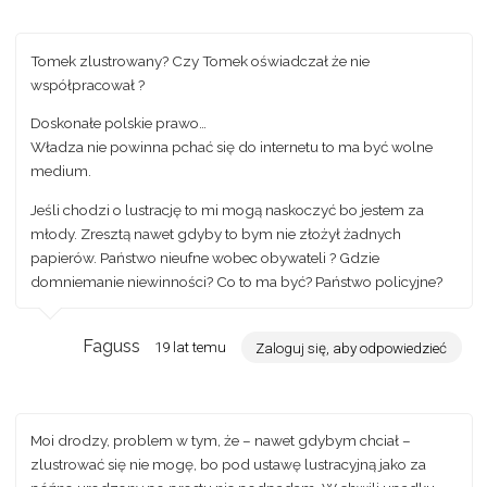
Tomek zlustrowany? Czy Tomek oświadczał że nie
współpracował ?
Doskonałe polskie prawo…
Władza nie powinna pchać się do internetu to ma być wolne
medium.
Jeśli chodzi o lustrację to mi mogą naskoczyć bo jestem za
młody. Zresztą nawet gdyby to bym nie złożył żadnych
papierów. Państwo nieufne wobec obywateli ? Gdzie
domniemanie niewinności? Co to ma być? Państwo policyjne?
Faguss
19 lat temu
Zaloguj się, aby odpowiedzieć
Moi drodzy, problem w tym, że – nawet gdybym chciał –
zlustrować się nie mogę, bo pod ustawę lustracyjną jako za