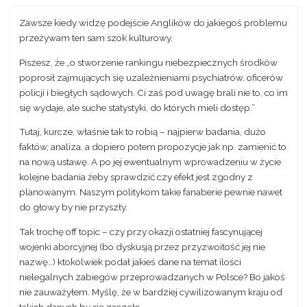
Zawsze kiedy widzę podejście Anglików do jakiegoś problemu
przeżywam ten sam szok kulturowy.
Piszesz, że „o stworzenie rankingu niebezpiecznych środków
poprosił zajmujących się uzależnieniami psychiatrów, oficerów
policji i biegłych sądowych. Ci zaś pod uwagę brali nie to, co im
się wydaje, ale suche statystyki, do których mieli dostęp.”
Tutaj, kurcze, właśnie tak to robią – najpierw badania, dużo
faktów, analiza, a dopiero potem propozycje jak np. zamienić to
na nową ustawę. A po jej ewentualnym wprowadzeniu w życie
kolejne badania żeby sprawdzić czy efekt jest zgodny z
planowanym. Naszym politykom takie fanaberie pewnie nawet
do głowy by nie przyszły.
Tak trochę off topic – czy przy okazji ostatniej fascynującej
wojenki aborcyjnej (bo dyskusją przez przyzwoitość jej nie
nazwę…) ktokolwiek podał jakieś dane na temat ilości
nielegalnych zabiegów przeprowadzanych w Polsce? Bo jakoś
nie zauważyłem. Myślę, że w bardziej cywilizowanym kraju od
takich danych by się zaczęło…