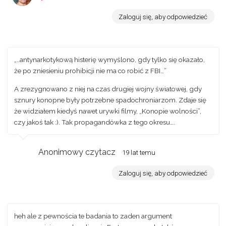
Zaloguj się, aby odpowiedzieć
„..antynarkotykową histerię wymyślono, gdy tylko się okazało,
że po zniesieniu prohibicji nie ma co robić z FBI…”
A zrezygnowano z niej na czas drugiej wojny światowej, gdy
sznury konopne były potrzebne spadochroniarzom. Zdaje się
że widziałem kiedyś nawet urywki filmy, „Konopie wolności”,
czy jakoś tak :). Tak propagandówka z tego okresu….
Anonimowy czytacz
19 lat temu
Zaloguj się, aby odpowiedzieć
heh ale z pewnościa te badania to zaden argument