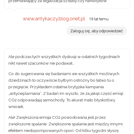
przemawiający za legalizacja Ecstasy czy narkotyków
www.antykaczy.blog.onet.pl
19 lat temu
Zaloguj się, aby odpowiedzieć
Ale podczas tych wszystkich dyskusji w ostatnich tygodniach
nikt nawet szacunków nie podawał…
Co do sugerowania się badaniami we wszystkich możliwych
dziedzinach to oczywiście byłbym ostrożny bo łatwo tu o
przegięcie. Przykładem ostatnia brytyjska kampania
„antycieplarniana”. Z badań im wyszło, że za jakąś część emisji
CO2 odpowiadają samochody. To akurat mało błyskotliwy
wniosek.
Ale! Zwiększona emisja CO2 powodowana jest przez
zwiększone spalanie. Zwiększone spalanie jest między innymi
efektem niedopompowanych opon. Od kilku tygodni słyszę