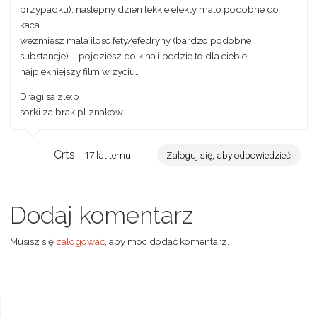
przypadku), nastepny dzien lekkie efekty malo podobne do
kaca
wezmiesz mala ilosc fety/efedryny (bardzo podobne
substancje) – pojdziesz do kina i bedzie to dla ciebie
najpiekniejszy film w zyciu…
Dragi sa zle:p
sorki za brak pl znakow
Crts
17 lat temu
Zaloguj się, aby odpowiedzieć
Dodaj komentarz
Musisz się
zalogować
, aby móc dodać komentarz.