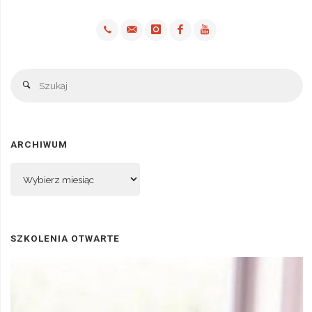
Sz
Szukaj
ARCHIWUM
Archiwum
SZKOLENIA OTWARTE