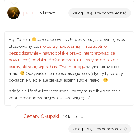
piotr
19 lat temu
Zaloguj się, aby odpowiedzieć
Hej, Tomku!
Jako pracownik Uniwersytetu już pewnie jesteś
zlustrowany, ale
niektórzy nawet śmią – niezupełnie
bezpodstawnie – nawet polskie prawo interpretować, że
powinieneś pozbierać oświadczenia lustracyjne od każdej
osoby, która się wpisała na Twoim blogu
w tym i teraz ode
mnie.
Oczywiście to nic osobistego, co się tyczy tylko, czy
dokładnie Ciebie, ale ciekaw jestem Twojej reakcji.
Właścicieli forów internetowych, którzy musieliby ode mnie
zebrać oświadczenie jest duuużo więcej. :/
Cezary Okupski
19 lat temu
Zaloguj się, aby odpowiedzieć