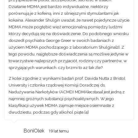
Działanie MDMA jest bardzo indywidualne, niektórzy
porównują je z kofeiną, inni z silniejszymi stymulantami jak
kokaina. Alexander Shulgin uważał, że nawet pojedyncze użycie
MDMA może pogłębić więź emocjonalną pomiędzy ludźmi
którzy decydują się na doświadczenie. Do podobnego wniosku
doszedł psychiatra George Greer w swoich badaniach z
użyciem MDMA pochodzącego z laboratorium Shulgina[2]. Z
tego powodu, najgłębsze doświadczenia są możliwe jedynie w
towarzystwie najlepszych przyjaciół, rodziny czy partnerów, w
sprzyjających warunkach. czy brzmi to az tak żle?
Z kolei zgodnie z wynikami badań prof. Davida Nutta z Bristol
University i członka rządowej Komisji Doradczej ds.
Nadużywania Narkotyków (ACMD) MDMA[ecstasa] jest jedną z
najmniej groźnych substancji psychoaktywnych. W jego
klasyfikacji używek MDMA zajmuje miejsce osiemnaste z
dwudziestu, podczas gdy alkohol piąte.[4]
BoniOlek
19 lat temu