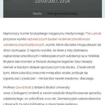
23/03/2007, 23:24
Nauka
Piwo gorsze od Ecstasy
Najnowszy numer brytyjskiego magazynu medycznego
The Lancet
przynosi wyniki
najświeższych badań na temat szkodliwości
substancji psychoaktywnych
, wyniki, które dla laika mogą okazać się
dość szokujące. Z raportu wynika, że dwie z listy dziesięciu
najbardziej szkodliwych i niebezpiecznych substancji są w Wielkiej
Brytanii (ale również w Polsce) dostępne legalnie i bez recepty
niemal w każdym sklepie spożywczym lub kiosku. Z kolei obrót
tymi, które szkodzą znacznie mniej albo wcale, próbuje się
ograniczać i zwalczać – nie bardzo nawet wiadomo, dlaczego.
Profesor
David Nutt
z Britain’s Bristol University
wraz z kolegami zmienił w swoim artykule dotychczasowe sposoby
ustalania tego, co szkodliwe, a co nie. Zamiast pytać ustawodawców
i stojących za nimi lobbistów, o stworzenie rankingu