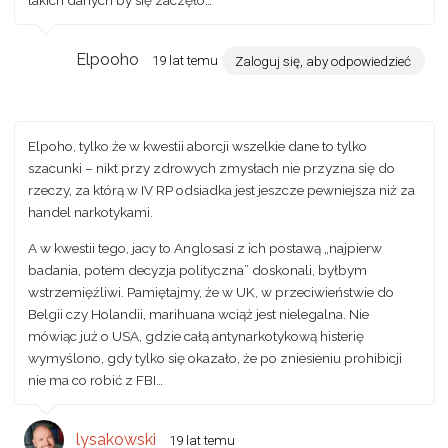
Elpooho
19 lat temu
Zaloguj się, aby odpowiedzieć
Elpoho, tylko że w kwestii aborcji wszelkie dane to tylko
szacunki – nikt przy zdrowych zmysłach nie przyzna się do
rzeczy, za którą w IV RP odsiadka jest jeszcze pewniejsza niż za
handel narkotykami.
A w kwestii tego, jacy to Anglosasi z ich postawą „najpierw
badania, potem decyzja polityczna” doskonali, byłbym
wstrzemięźliwi. Pamiętajmy, że w UK, w przeciwieństwie do
Belgii czy Holandii, marihuana wciąż jest nielegalna. Nie
mówiąc już o USA, gdzie całą antynarkotykową histerię
wymyślono, gdy tylko się okazało, że po zniesieniu prohibicji
nie ma co robić z FBI…
lysakowski
19 lat temu