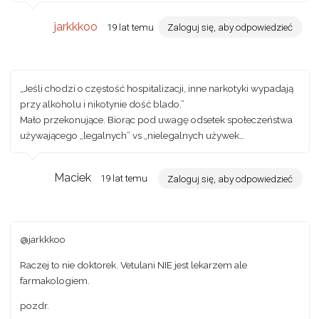
jarkkkoo
19 lat temu
Zaloguj się, aby odpowiedzieć
„Jeśli chodzi o częstość hospitalizacji, inne narkotyki wypadają
przy alkoholu i nikotynie dość blado.”
Mało przekonujące. Biorąc pod uwagę odsetek społeczeństwa
używającego „legalnych” vs „nielegalnych używek…
Maciek
19 lat temu
Zaloguj się, aby odpowiedzieć
@jarkkkoo
Raczej to nie doktorek. Vetulani NIE jest lekarzem ale
farmakologiem.
pozdr.