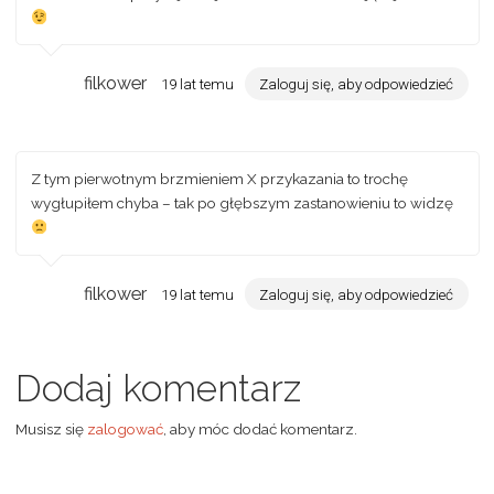
filkower
19 lat temu
Zaloguj się, aby odpowiedzieć
Z tym pierwotnym brzmieniem X przykazania to trochę
wygłupiłem chyba – tak po głębszym zastanowieniu to widzę
filkower
19 lat temu
Zaloguj się, aby odpowiedzieć
Dodaj komentarz
Musisz się
zalogować
, aby móc dodać komentarz.