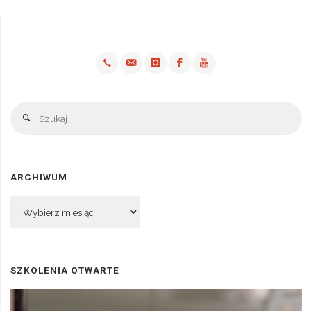
Sz
Szukaj
ARCHIWUM
Archiwum
SZKOLENIA OTWARTE