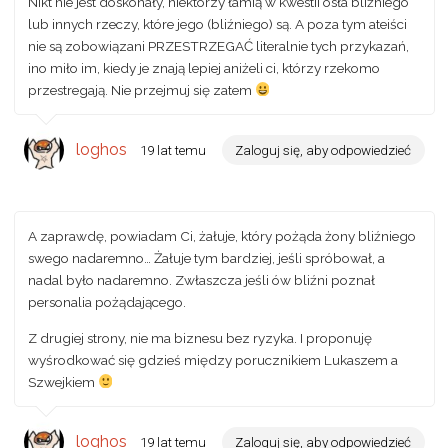
Nikt nie jest doskonały, niektórzy łamią w kwestii osła bliźniego
lub innych rzeczy, które jego (bliźniego) są. A poza tym ateiści
nie są zobowiązani PRZESTRZEGAĆ literalnie tych przykazań,
ino miło im, kiedy je znają lepiej aniżeli ci, którzy rzekomo
przestregają. Nie przejmuj się zatem
loghos
19 lat temu
Zaloguj się, aby odpowiedzieć
A zaprawdę, powiadam Ci, żałuje, który pożąda żony bliźniego
swego nadaremno… Żałuje tym bardziej, jeśli spróbował, a
nadal było nadaremno. Zwłaszcza jeśli ów bliźni poznał
personalia pożądającego.
Z drugiej strony, nie ma biznesu bez ryzyka. I proponuję
wyśrodkować się gdzieś między porucznikiem Lukaszem a
Szwejkiem
loghos
19 lat temu
Zaloguj się, aby odpowiedzieć