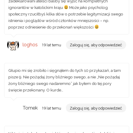
zadeklarowani ateiści baliby się wyjść na kompletnych
ignorantów w katolickim kraju
Może jako psycholog
społeczny rzuciłbyś kilka słów o potrzebie legitymizacji swego
istnienia i poglądów wśród członków mniejszości – np.
poprzez odniesienie do przekonań większości
loghos
19 lat temu
Zaloguj się, aby odpowiedzieć
Głupio mi się zrobiło i sięgnąłem do tych 10 przykazań, a tam
pisze 9. Nie pożądaj żony bliźniego swego, a nie „Nie pożądaj
żony bliźniego swego nadaremno” jak byłem do tej pory
święcie przekonany. O kurde…
Tomek
19 lat temu
Zaloguj się, aby odpowiedzieć