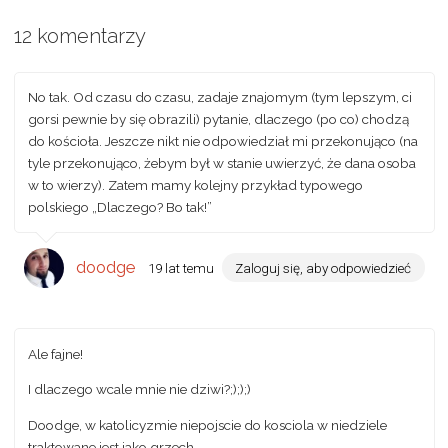
12 komentarzy
No tak. Od czasu do czasu, zadaje znajomym (tym lepszym, ci
gorsi pewnie by się obrazili) pytanie, dlaczego (po co) chodzą
do kościoła. Jeszcze nikt nie odpowiedział mi przekonująco (na
tyle przekonująco, żebym był w stanie uwierzyć, że dana osoba
w to wierzy). Zatem mamy kolejny przykład typowego
polskiego „Dlaczego? Bo tak!”
doodge
19 lat temu
Zaloguj się, aby odpowiedzieć
Ale fajne!
I dlaczego wcale mnie nie dziwi?;););)
Doodge, w katolicyzmie niepojscie do kosciola w niedziele
traktowane jest jako grzech.