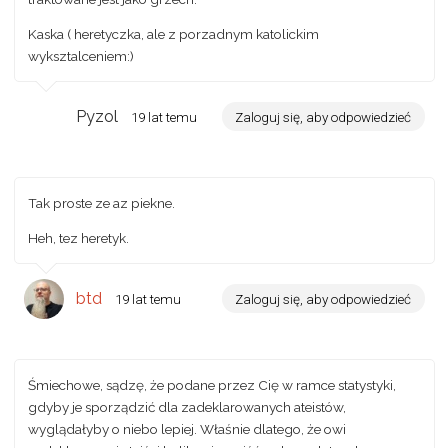
Kaska ( heretyczka, ale z porzadnym katolickim
wyksztalceniem:)
Pyzol
19 lat temu
Zaloguj się, aby odpowiedzieć
Tak proste ze az piekne.
Heh, tez heretyk.
btd
19 lat temu
Zaloguj się, aby odpowiedzieć
Śmiechowe, sądzę, że podane przez Cię w ramce statystyki,
gdyby je sporządzić dla zadeklarowanych ateistów,
wyglądałyby o niebo lepiej. Właśnie dlatego, że owi