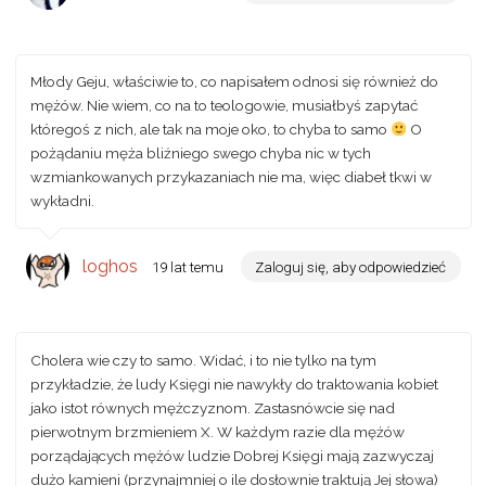
Młody Geju, właściwie to, co napisałem odnosi się również do
mężów. Nie wiem, co na to teologowie, musiałbyś zapytać
któregoś z nich, ale tak na moje oko, to chyba to samo
O
pożądaniu męża bliźniego swego chyba nic w tych
wzmiankowanych przykazaniach nie ma, więc diabeł tkwi w
wykładni.
loghos
19 lat temu
Zaloguj się, aby odpowiedzieć
Cholera wie czy to samo. Widać, i to nie tylko na tym
przykładzie, że ludy Księgi nie nawykły do traktowania kobiet
jako istot równych mężczyznom. Zastasnówcie się nad
pierwotnym brzmieniem X. W każdym razie dla mężów
porządających mężów ludzie Dobrej Księgi mają zazwyczaj
dużo kamieni (przynajmniej o ile dosłownie traktują Jej słowa)