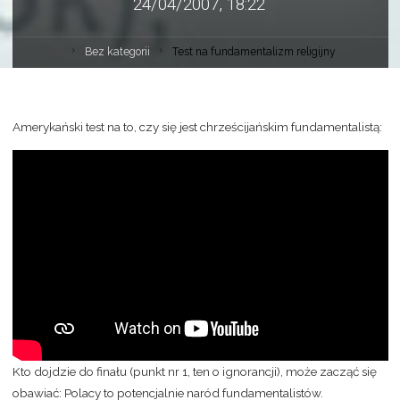
24/04/2007, 18:22
Bez kategorii
Test na fundamentalizm religijny
Amerykański test na to, czy się jest chrześcijańskim fundamentalistą:
Kto dojdzie do finału (punkt nr 1, ten o ignorancji), może zacząć się
obawiać: Polacy to potencjalnie naród fundamentalistów.