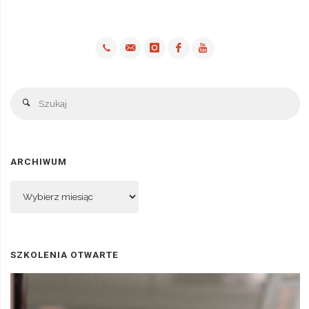
Sz
Szukaj
ARCHIWUM
Archiwum
SZKOLENIA OTWARTE