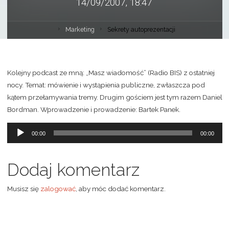
14/09/2007, 18:47
Marketing
Sekrety autoprezentacji
Kolejny podcast ze mną: „Masz wiadomość” (Radio BIS) z ostatniej
nocy. Temat: mówienie i wystąpienia publiczne, zwłaszcza pod
kątem przełamywania tremy. Drugim gościem jest tym razem Daniel
Bordman. Wprowadzenie i prowadzenie: Bartek Panek.
Odtwarzacz
00:00
00:00
plików
dźwiękowych
Dodaj komentarz
Musisz się
zalogować
, aby móc dodać komentarz.