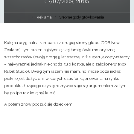
07/07/2008, 20:05
Reklama
Srebrne gody główkowania
Kolejna oryginalna kampania z drugiej strony globu (DDB New
Zealand), tym razem najsłynniejszej łamigłówki motorycznej
wszechczasów (swoją drogą 9 lat starszej, niż sugerują copywriterzy
– najwyraźniej jednak nie chodzi tu o kostkę, ale o założone w 1983
Rubik Stúdió). Uwag tym razem nie mam, no, może poza jedną:
pięknie jest dożyć dni, w których czas funkcjonowania na rynku
produktu służącego czystej rozrywce staje się argumentem za tym,
by go (po raz kolejny) kupić…
A potem znów poczuć się dzieckiem: