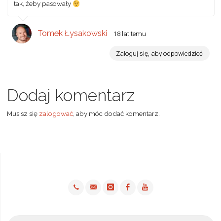
tak, żeby pasowały
Tomek Łysakowski
18 lat temu
Zaloguj się, aby odpowiedzieć
Dodaj komentarz
Musisz się
zalogować
, aby móc dodać komentarz.
Sz