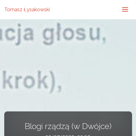
Tomasz Łysakowski
Blogi rządzą (w Dwójce)