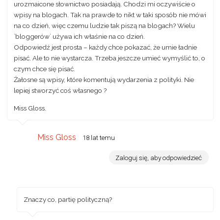
urozmaicone słownictwo posiadają. Chodzi mi oczywiście o
wpisy na blogach. Tak na prawde to nikt w taki sposób nie mówi
na co dzień, więc czemu ludzie tak piszą na blogach? Wielu
`bloggerów` używa ich właśnie na co dzień.
Odpowiedź jest prosta – każdy chce pokazać, że umie ładnie
pisać. Ale to nie wystarcza. Trzeba jeszcze umieć wymyślić to, o
czym chce się pisać.
Żałosne są wpisy, które komentują wydarzenia z polityki. Nie
lepiej stworzyć coś własnego ?
Miss Gloss.
Miss Gloss
18 lat temu
Zaloguj się, aby odpowiedzieć
Znaczy co, partię polityczną?