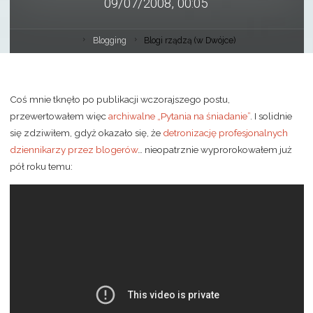
09/07/2008, 00:05
Blogging
Blogi rządzą (w Dwójce)
Coś mnie tknęło po publikacji wczorajszego postu,
przewertowałem więc
archiwalne „Pytania na śniadanie”
. I solidnie
się zdziwiłem, gdyż okazało się, że
detronizację profesjonalnych
dziennikarzy przez blogerów
… nieopatrznie wyprorokowałem już
pół roku temu: