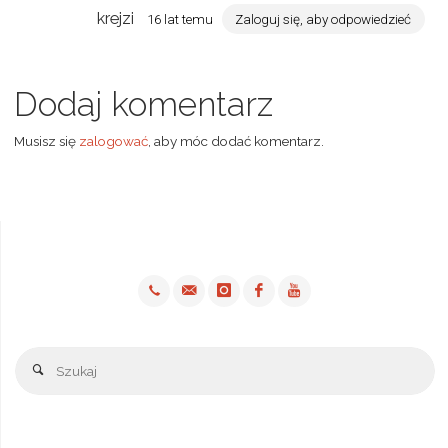
krejzi
16 lat temu
Zaloguj się, aby odpowiedzieć
Dodaj komentarz
Musisz się
zalogować
, aby móc dodać komentarz.
Sz
Szukaj