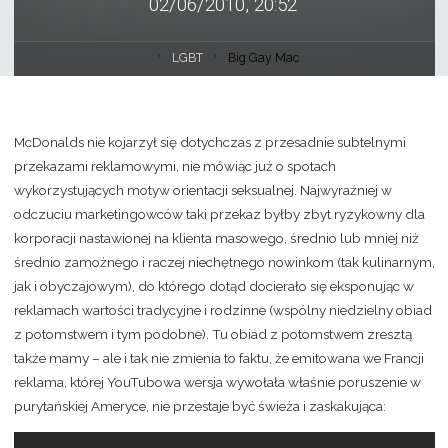
02/06/2010, 20:52
LGBT
Big Gay Mac
McDonalds nie kojarzył się dotychczas z przesadnie subtelnymi
przekazami reklamowymi, nie mówiąc już o spotach
wykorzystujących motyw orientacji seksualnej. Najwyraźniej w
odczuciu marketingowców taki przekaz byłby zbyt ryzykowny dla
korporacji nastawionej na klienta masowego, średnio lub mniej niż
średnio zamożnego i raczej niechętnego nowinkom (tak kulinarnym,
jak i obyczajowym), do którego dotąd docierało się eksponując w
reklamach wartości tradycyjne i rodzinne (wspólny niedzielny obiad
z potomstwem i tym podobne). Tu obiad z potomstwem zresztą
także mamy – ale i tak nie zmienia to faktu, że emitowana we Francji
reklama, której YouTubowa wersja wywołała właśnie poruszenie w
purytańskiej Ameryce, nie przestaje być świeża i zaskakująca: