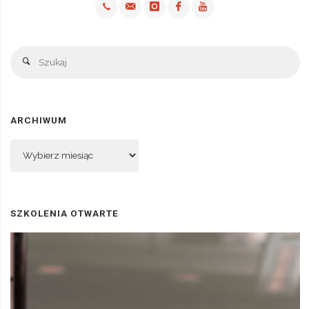
Sz
Szukaj
ARCHIWUM
Archiwum
SZKOLENIA OTWARTE