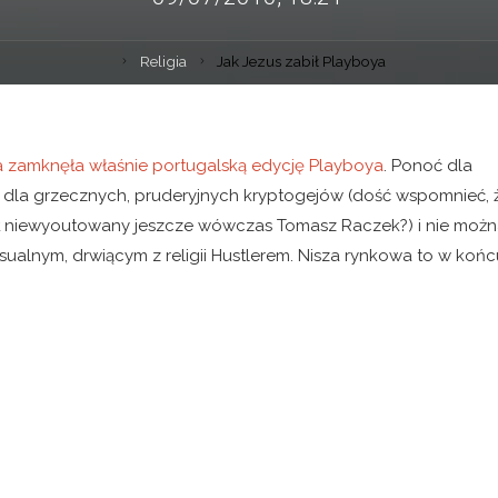
Religia
Jak Jezus zabił Playboya
 zamknęła właśnie portugalską edycję Playboya
. Ponoć dla
 dla grzecznych, pruderyjnych kryptogejów (dość wspomnieć, 
ył niewyoutowany jeszcze wówczas Tomasz Raczek?) i nie moż
sualnym, drwiącym z religii Hustlerem. Nisza rynkowa to w końc