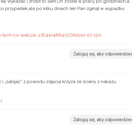
ał się wykazać i zrobił to sam.On został w pracy po godzinach,a
ylko przypadek,ale po kilku dniach ten Pan zginął w wypadku
a-tych-co-walcza-,2,ID410466472,DA2010-07-13,n
Zaloguj się, aby odpowiedzie
 i „zabijać” z powodu zdjęcia krzyża ze ściany z nakazu
U
Zaloguj się, aby odpowiedzie