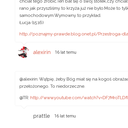
chciał tego zrobić.Ten bał się o swój stołek,czy chci
rano jak przyszliśmy to krzyża już nie było.Może to t
samochodowym.Wymowny to przykład.
Łucja (15:16)
http://poznajmy-prawde.blog.onet.pl/Przestroga-dl
alexirin
16 lat temu
@alexirin: Wątpię, żeby Bóg miał się na kogoś obrażać
przełożonego. To niedorzeczne.
@TR:
http://www.youtube.com/watch?v=DF7MroTLDf
prattle
16 lat temu