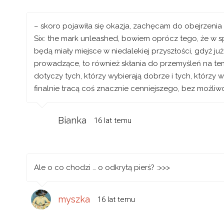
– skoro pojawiła się okazja, zachęcam do obejrzeni
Six: the mark unleashed, bowiem oprócz tego, że w s
będą miały miejsce w niedalekiej przyszłości, gdyż j
prowadzące, to również skłania do przemyśleń na tem
dotyczy tych, którzy wybierają dobrze i tych, którzy wy
finalnie tracą coś znacznie cenniejszego, bez możliwoś
Bianka
16 lat temu
Ale o co chodzi … o odkrytą pierś? :>>>
myszka
16 lat temu