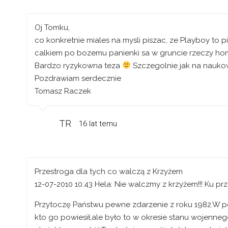
Oj Tomku,
co konkretnie miales na mysli piszac, ze Playboy to 
calkiem po bozemu panienki sa w gruncie rzeczy homo
Bardzo ryzykowna teza
Szczegolnie jak na nauk
Pozdrawiam serdecznie
Tomasz Raczek
TR
16 lat temu
Przestroga dla tych co walczą z Krzyżem
12-07-2010 10:43 Hela: Nie walczmy z krzyżem!!! Ku prze
Przytoczę Państwu pewne zdarzenie z roku 1982.W p
kto go powiesił,ale było to w okresie stanu wojenneg