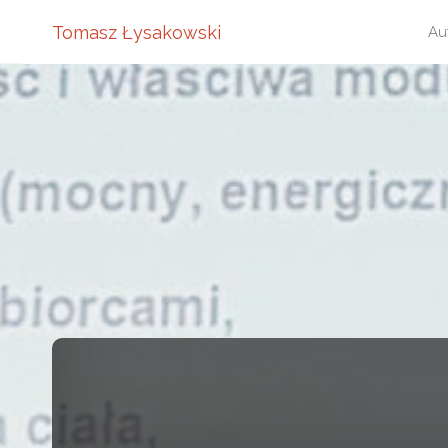
Pr
Tomasz Łysakowski
Au
do
tre