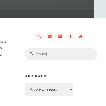
że w
na
Szuka
Szukaj
u
ARCHIWUM
Archiwum