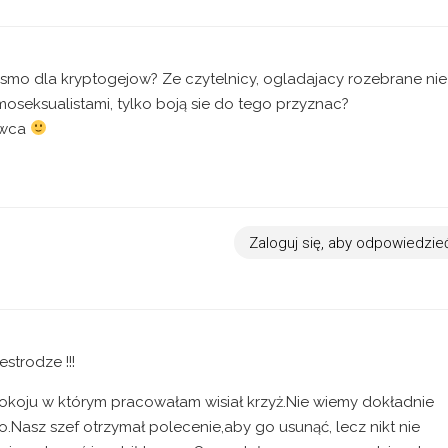
pismo dla kryptogejow? Ze czytelnicy, ogladajacy rozebrane nie
seksualistami, tylko boją sie do tego przyznac?
owca
Zaloguj się, aby odpowiedzie
strodze !!!
okoju w którym pracowałam wisiał krzyż.Nie wiemy dokładnie
o.Nasz szef otrzymał polecenie,aby go usunąć, lecz nikt nie