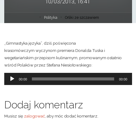
10/03/2013, 16:41
Polityka
Orliki ze szczawiem
„Gimnastyka języka”, dziś poświęcona
krasomówczym wyczynom premiera Donalda Tuska i
wegetariańskim przepisom kulinarnym, promowanym ostatnio
wśród Polaków przez Stefana Niesiołowskiego:
Odtwarzacz
00:00
00:00
plików
dźwiękowych
Dodaj komentarz
Musisz się
zalogować
, aby móc dodać komentarz.