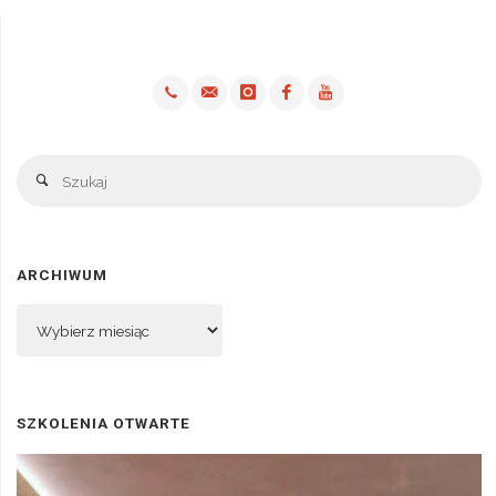
Sz
Szukaj
ARCHIWUM
Archiwum
SZKOLENIA OTWARTE