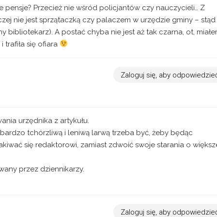
 pensje? Przecież nie wśród policjantów czy nauczycieli… Z
czej nie jest sprzątaczką czy palaczem w urzędzie gminy – stąd
y bibliotekarz). A postać chyba nie jest aż tak czarna, ot, miał
trafiła się ofiara
Zaloguj się, aby odpowiedzie
nia urzędnika z artykułu.
bardzo tchórzliwą i leniwą larwą trzeba być, żeby będąc
kiwać się redaktorowi, zamiast zdwoić swoje starania o większ
owany przez dziennikarzy.
Zaloguj się, aby odpowiedzie