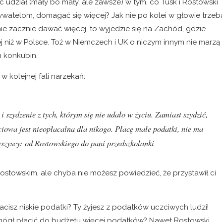
c udział (mały bo mały, ale zawsze) w tym, co Tusk i Rostowski
watelom, domagać się więcej? Jak nie po kolei w głowie trzeb
nie zacznie dawać więcej, to wyjedzie się na Zachód, gdzie
ej niż w Polsce. Toż w Niemczech i UK o niczym innym nie marzą 
h konkubin.
 w kolejnej fali narzekań:
i szydzenie z tych, którym się nie udało w życiu. Zamiast szydzić,
ciowa jest nieopłacalna dla nikogo. Płacę małe podatki, nie ma
wszyscy: od Rostowskiego do pani przedszkolanki
ostowskim, ale chyba nie możesz powiedzieć, że przystawił ci
łacisz niskie podatki? Ty żyjesz z podatków uczciwych ludzi!
ś mógł płacić do budżetu więcej podatków? Nawet Rostowski