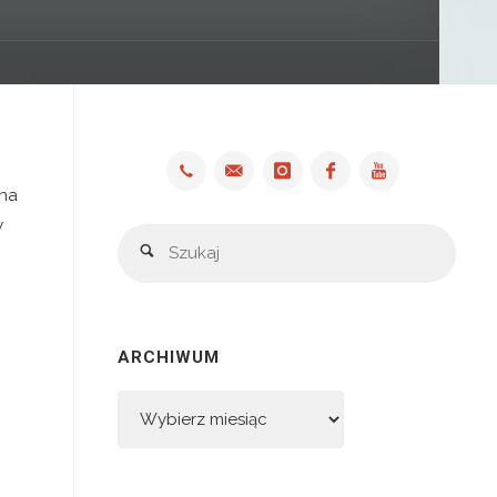
 na
w
Szuka
Szukaj
ARCHIWUM
Archiwum