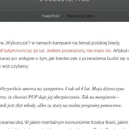
Feat2Polit
Biedny 30-letni
wa „Wyborcza”) w ramach kampanii na temat polskiej biedy
W lutym kończę 30 lat. Jestem przerażony, nie mam nic
. Artykuł
: zaraz po wstępie o tym, jak biedaczek z przerażenia budzi się 
k wół czytamy:
. Oczywiście umowa na zastępstwo. I tak od 4 lat. Moja dziewczyna
brze, że chociaż PUP daje jej ubezpieczenie. Tak na marginesie –
atek jest zbyt młody, albo za stary na realne programy pomocowe.
cwaniaczką. W jakim mentalnym komunizmie trzeba tkwić, jakim