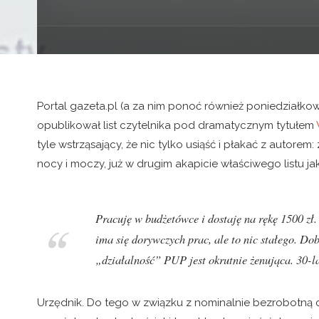
Portal gazeta.pl (a za nim ponoć również poniedziałko
opublikował list czytelnika pod dramatycznym tytułem
tyle wstrząsający, że nic tylko usiąść i płakać z autorem
nocy i moczy, już w drugim akapicie właściwego listu ja
Pracuję w budżetówce i dostaję na rękę 1500 zł
ima się dorywczych prac, ale to nic stałego. Do
„działalność” PUP jest okrutnie żenująca. 30-l
Urzędnik. Do tego w związku z nominalnie bezrobotną 