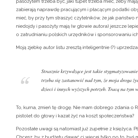
pasożytem trzeba być, jaki tupet trzeba mieć, żeby mają
zabierają naprawdę pracującym i płacącym podatki oby
mieć, by przy tym straszyć czytelników, że jak państwo 
niedojdy i pasożyty mają (w głowie autora) jeszcze lepi
o zatrudnianiu polskich urzędników i sponsorowaniu ic
Moją zjebkę autor listu zresztą inteligentnie (?) uprzedza
Strasznie krzywdzące jest takie stygmatyzowanie 
trzeba się zastanowić nad tym, że moja droga ży
dzieci i innych wyższych potrzeb. Tracą na tym 
To, kurna, zmień tę drogę. Nie mam dobrego zdania o R
pistolet do głowy i kazał żyć na koszt społeczeństwa?
Pozostałe uwagi są natomiast już zupełnie z księżyca. P
Chcesz, by z budżetu dawać ci więcej tylko po to, by