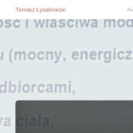
Pr
Tomasz Łysakowski
Au
do
tre