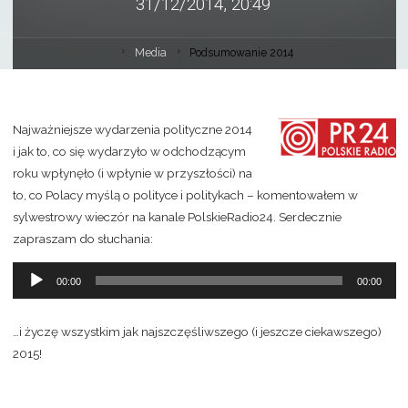
31/12/2014, 20:49
Media
Podsumowanie 2014
Najważniejsze wydarzenia polityczne 2014
i jak to, co się wydarzyło w odchodzącym
roku wpłynęło (i wpłynie w przyszłości) na
to, co Polacy myślą o polityce i politykach – komentowałem w
sylwestrowy wieczór na kanale PolskieRadio24. Serdecznie
zapraszam do słuchania:
Odtwarzacz
00:00
00:00
plików
dźwiękowych
…i życzę wszystkim jak najszczęśliwszego (i jeszcze ciekawszego)
2015!