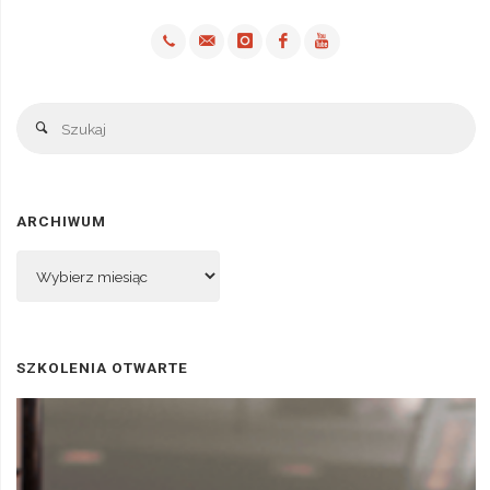
Sz
Szukaj
ARCHIWUM
Archiwum
SZKOLENIA OTWARTE