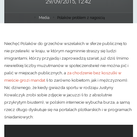
29/09/2015, 12:42
Media
Polaków problem z nagością
Niechęć Polaków do grzechów wszelakich w sferze publicznej to
nie przelewki: w kraju, w którym nagminnie straszy się ludzi
imigrantami, którzy przyjadą i zaprowadzą szariat, już dziś (mimo
niewielkiej liczby muzułmanów w społeczenstwie) nie można pić i
palić w miejscach publicznych, a
za chodzenie bez koszulki w
mieście grozi mandat
(i to zarówno kobietom, jak i mężczyznom).
Nic dziwnego, że kiedy gwiazda sportu w rodzaju Justyny
Kowalczyk zrobi sobie zdjęcie w jacuzzi (i to z absolutnie
przykrytym biustem), w polskim internecie wybucha burza, a samą
rzecz długo dyskutuje się na portalach plotkarskich i w programach
śniadaniowych: