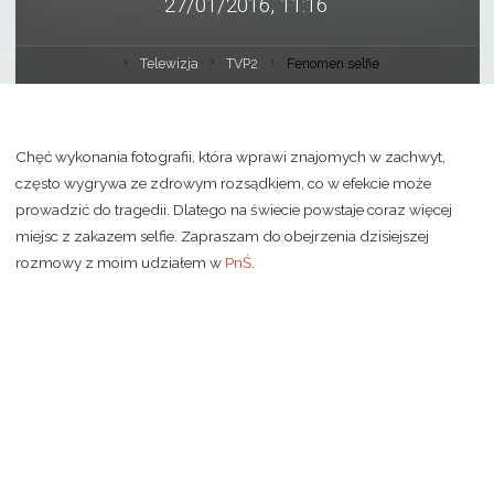
27/01/2016, 11:16
Telewizja
TVP2
Fenomen selfie
Chęć wykonania fotografii, która wprawi znajomych w zachwyt,
często wygrywa ze zdrowym rozsądkiem, co w efekcie może
prowadzić do tragedii. Dlatego na świecie powstaje coraz więcej
miejsc z zakazem selfie. Zapraszam do obejrzenia dzisiejszej
rozmowy z moim udziałem w
PnŚ
.