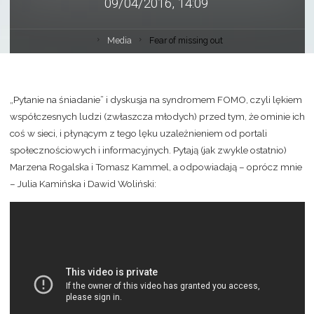
09/04/2016, 14:09
Media
Fear of missing out
„Pytanie na śniadanie” i dyskusja na syndromem FOMO, czyli lękiem
współczesnych ludzi (zwłaszcza młodych) przed tym, że ominie ich
coś w sieci, i płynącym z tego lęku uzależnieniem od portali
społecznościowych i informacyjnych. Pytają (jak zwykle ostatnio)
Marzena Rogalska i Tomasz Kammel, a odpowiadają – oprócz mnie
– Julia Kamińska i Dawid Woliński: