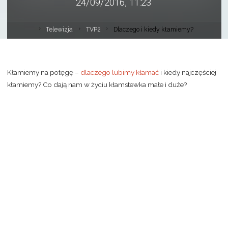
24/09/2016, 11:23
Telewizja
TVP2
Dlaczego i kiedy kłamiemy?
Kłamiemy na potęgę –
dlaczego lubimy kłamać
i kiedy najczęściej
kłamiemy? Co dają nam w życiu kłamstewka małe i duże?