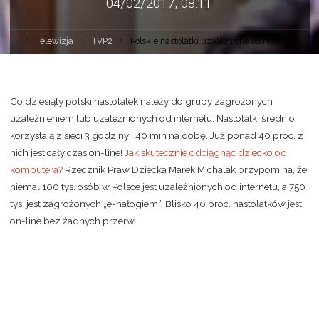
04/02/2017, 08:11
Telewizja
TVP2
Polskie nastolatki uzależnione od Internetu
Co dziesiąty polski nastolatek należy do grupy zagrożonych
uzależnieniem lub uzależnionych od internetu. Nastolatki średnio
korzystają z sieci 3 godziny i 40 min na dobę. Już ponad 40 proc. z
nich jest cały czas on-line!
Jak skutecznie odciągnąć dziecko od
komputera?
Rzecznik Praw Dziecka Marek Michalak przypomina, że
niemal 100 tys. osób w Polsce jest uzależnionych od internetu, a 750
tys. jest zagrożonych „e-nałogiem”. Blisko 40 proc. nastolatków jest
on-line bez żadnych przerw.