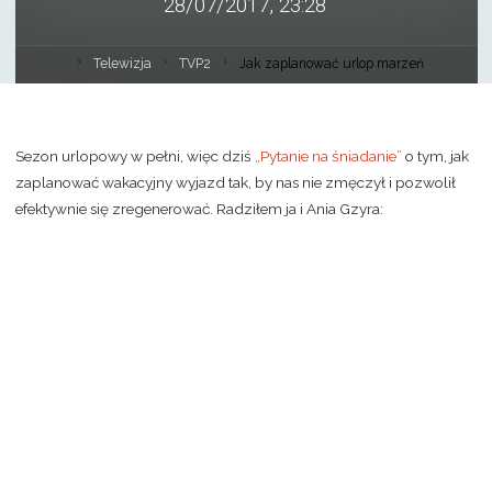
28/07/2017, 23:28
Telewizja
TVP2
Jak zaplanować urlop marzeń
Sezon urlopowy w pełni, więc dziś
„Pytanie na śniadanie”
o tym, jak
zaplanować wakacyjny wyjazd tak, by nas nie zmęczył i pozwolił
efektywnie się zregenerować. Radziłem ja i Ania Gzyra: