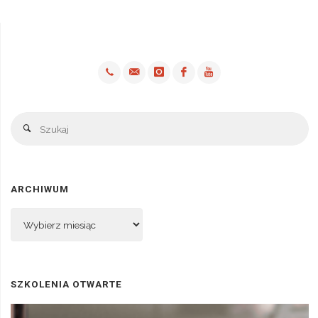
Sz
Szukaj
ARCHIWUM
Archiwum
SZKOLENIA OTWARTE