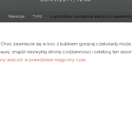
Telewizja
TVP2
5 sposobów na jesienne wieczory i weekendy
a. Choć zawinięcie się w koc z kubkiem gorącej czekolady może
rę, znajdź niezwykłą stronę codzienności i celebruj ten sezo
enny wieczór w prawdziwie magiczny czas
.