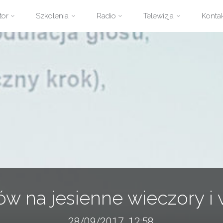
zejdź
tor
Szkolenia
Radio
Telewizja
Konta
ści
w na jesienne wieczory 
28/09/2017, 12:58