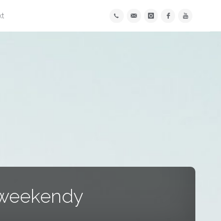
kt
i weekendy