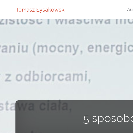
Pr
Tomasz Łysakowski
Au
do
tre
5 sposobó