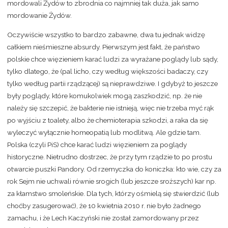
mordowali Żydów to zbrodnia co najmniej tak duża, jak samo
mordowanie Żydów.
Oczywiście wszystko to bardzo zabawne, dwa tu jednak widzę
całkiem nieśmieszne absurdy. Pierwszym jest fakt, że państwo
polskie chce więzieniem karać ludzi za wyrażane poglądy lub sądy,
tylko dlatego, że (pal licho, czy według większości badaczy, czy
tylko według partii rządzącej) są nieprawdziwe. I gdybyż to jeszcze
były poglądy, które komukolwiek mogą zaszkodzić, np. że nie
należy się szczepić, że bakterie nie istnieją, więc nie trzeba myć rąk
po wyjściu z toalety, albo że chemioterapia szkodzi, a raka da się
wyleczyć wyłącznie homeopatią lub modlitwą. Ale gdzie tam.
Polska (czyli PiS) chce karać ludzi więzieniem za poglądy
historyczne. Nietrudno dostrzec, że przy tym rządzie to po prostu
otwarcie puszki Pandory. Od rzemyczka do koniczka: kto wie, czy za
rok Sejm nie uchwali równie srogich (lub jeszcze sroższych) kar np.
za kłamstwo smoleńskie. Dla tych, którzy ośmielą się stwierdzić (lub
choćby zasugerować), że 10 kwietnia 2010 r. nie było żadnego
zamachu, i że Lech Kaczyński nie został zamordowany przez