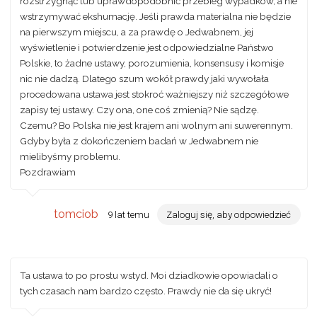
rozstrzygnąć lub uprawdopodobnić przebieg wypadków, a nie
wstrzymywać ekshumację. Jeśli prawda materialna nie będzie
na pierwszym miejscu, a za prawdę o Jedwabnem, jej
wyświetlenie i potwierdzenie jest odpowiedzialne Państwo
Polskie, to żadne ustawy, porozumienia, konsensusy i komisje
nic nie dadzą. Dlatego szum wokół prawdy jaki wywołała
procedowana ustawa jest stokroć ważniejszy niż szczegółowe
zapisy tej ustawy. Czy ona, one coś zmienią? Nie sądzę.
Czemu? Bo Polska nie jest krajem ani wolnym ani suwerennym.
Gdyby była z dokończeniem badań w Jedwabnem nie
mielibyśmy problemu.
Pozdrawiam
tomciob
9 lat temu
Zaloguj się, aby odpowiedzieć
Ta ustawa to po prostu wstyd. Moi dziadkowie opowiadali o
tych czasach nam bardzo często. Prawdy nie da się ukryć!