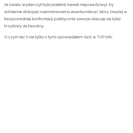
że światu wystarczył byle pretekst (nawet nieprawdziwy), by
solidarnie dokopać osamotnionemu awanturnikowi, który zresztą w
bezpośredniej konfrontacji praktycznie zawsze okazuje się tyleż
krzykliwy, ile bezsilny.
O czym też (i nie tylko o tym) opowiadałem dziś w TVP Info: