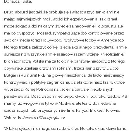
Donalda Tuska.
Drugi absurd jest taki, że próbuje się świat straszyć sankcjami nie
mając najmniejszych możliwości ich egzekwowania. Taki Izrael
może ścigać ludzi na całym świecie za negowanie Holocaustu, ale
ma do dyspozycji Mossad, sympatyzujące (bo kontrolowane przez
swoich) media (oraz Hollywood), wpływowe lobby w Ameryce (do
którego trzeba zaliczyć córkę i zięcia aktualnego prezydenta), armię
silniejszą niż wszystkie armie sąsiadów razem wzięte i (nieoficjalnie)
broń atomową. Polska ma za to opinię państwa-niedojdy, z którego
obywatele uciekają drzwiami i oknami, trzeci najniższy w UE (po
Bułgarii i Rumunii) PKB na głowę mieszkańca, de facto nieistniejący
kontrwywiad, i politykę zagraniczną, dzięki której nasz kraj wkrótce
wyprzedzi Koreę Północną na liście najbardziej nielubianych
państw świata. Dość wspomnieć, że po dwóch i pół roku rządów PiS
mamy już wrogów nie tylko w Moskwie, ale też w do niedawna
sojuszniczych lub przyjaznych Berlinie, Paryżu, Brukseli, Kijowie,
Wilnie, Tel Awiwie i Waszyngtonie.
W takiej sytuacji nie mogę się nadziwić, że ktokolwiek się dziwi temu,