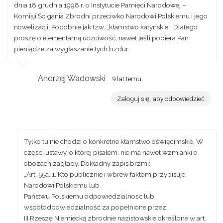
dnia 18 grudnia 1998 r. o Instytucie Pamięci Narodowej –
Komisji Ścigania Zbrodni przeciwko Narodowi Polskiemu i jego
nowelizacji. Podobnie jak tzw. „kłamstwo katyńskie”. Dlatego
proszę o elementarną uczciwość, nawet jeśli pobiera Pan
pieniądze za wygłaszanie tych bzdur.
Andrzej Wadowski
9 lat temu
Zaloguj się, aby odpowiedzieć
Tylko tu nie chodzi o konkretne kłamstwo oświęcimskie. W
części ustawy, o której pisałem, nie ma nawet wzmianki o
obozach zagłady. Dokładny zapis brzmi:
„Art. 55a. 1. Kto publicznie i wbrew faktom przypisuje
Narodowi Polskiemu lub
Państwu Polskiemu odpowiedzialność lub
współodpowiedzialność
za popełnione przez
III Rzeszę Niemiecką zbrodnie nazistowskie określone w art.