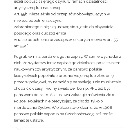
jeżeli dopuścił się tego czynu w ramach działalności
artystycznej lub naukowej.
Art. 55b. Niezależnie od przepisów obowiązujących w
miejscu popełnienia czynu
zabronionego niniejszą ustawę stosuje się do obywatela
polskiego oraz cudzoziemca
w razie popełnienia przestępstw, o których mowa w art. 55 i
art. 55a.”
Pogrubiłem najbardziej ogólne zapisy. W sumie wychodzi z
nich, że wystarczy teraz napisać gdziekolwiek poza tekstem
naukowym czy artystycznym, że państwo polskie
kiedykolwiek popełniło zbrodnię wojenną lub zbrodnię
przeciw pokojowi, by narazić się na sankcję. I nie musi wcale
chodzić o czasy II wojny światowej, bo np. PRL też był
państwem polskim. A ta ustawa zakazuje mówienia źle o
Polsce i Polakach nie precyzując, że chodzi tylko o
mordowanie Żydów. W efekcie stwierdzenie, że w 1968
państwo polskie napadło na Czechosłowację, też może
łamać tę ustawę.