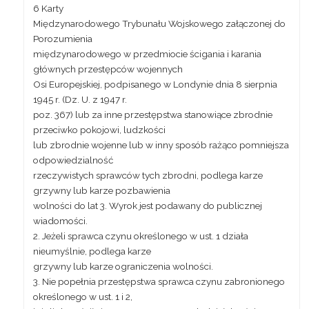
6 Karty
Międzynarodowego Trybunału Wojskowego załączonej do
Porozumienia
międzynarodowego w przedmiocie ścigania i karania
głównych przestępców wojennych
Osi Europejskiej, podpisanego w Londynie dnia 8 sierpnia
1945 r. (Dz. U. z 1947 r.
poz. 367) lub
za inne przestępstwa stanowiące zbrodnie
przeciwko pokojowi, ludzkości
lub zbrodnie wojenne
lub
w inny sposób
rażąco pomniejsza
odpowiedzialność
rzeczywistych sprawców tych zbrodni, podlega karze
grzywny lub karze pozbawienia
wolności do lat 3. Wyrok jest podawany do publicznej
wiadomości.
2. Jeżeli sprawca czynu określonego w ust. 1 działa
nieumyślnie, podlega karze
grzywny lub karze ograniczenia wolności.
3. Nie popełnia przestępstwa sprawca czynu zabronionego
określonego w ust. 1 i 2,