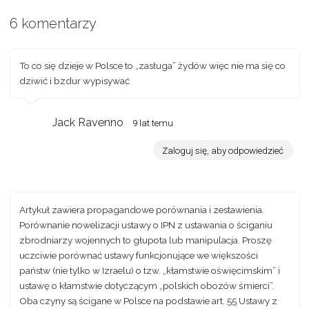
6 komentarzy
To co się dzieje w Polsce to „zasługa” żydów więc nie ma się co
dziwić i bzdur wypisywać
Jack Ravenno
9 lat temu
Zaloguj się, aby odpowiedzieć
Artykuł zawiera propagandowe porównania i zestawienia.
Porównanie nowelizacji ustawy o IPN z ustawania o ściganiu
zbrodniarzy wojennych to głupota lub manipulacja. Proszę
uczciwie porównać ustawy funkcjonujące we większości
państw (nie tylko w Izraelu) o tzw. „kłamstwie oświęcimskim” i
ustawę o kłamstwie dotyczącym „polskich obozów śmierci”.
Oba czyny są ścigane w Polsce na podstawie art. 55 Ustawy z