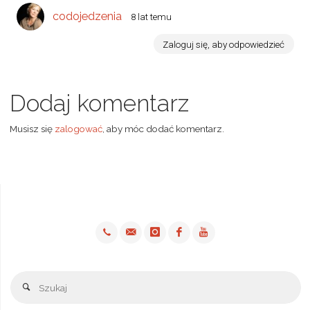
codojedzenia
8 lat temu
Zaloguj się, aby odpowiedzieć
Dodaj komentarz
Musisz się
zalogować
, aby móc dodać komentarz.
Sz
Szukaj