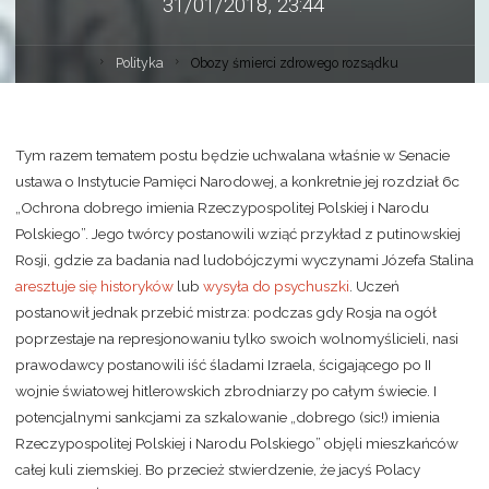
31/01/2018, 23:44
Polityka
Obozy śmierci zdrowego rozsądku
Tym razem tematem postu będzie uchwalana właśnie w Senacie
ustawa o Instytucie Pamięci Narodowej, a konkretnie jej rozdział 6c
„Ochrona dobrego imienia Rzeczypospolitej Polskiej i Narodu
Polskiego”. Jego twórcy postanowili wziąć przykład z putinowskiej
Rosji, gdzie za badania nad ludobójczymi wyczynami Józefa Stalina
aresztuje się historyków
lub
wysyła do psychuszki
. Uczeń
postanowił jednak przebić mistrza: podczas gdy Rosja na ogół
poprzestaje na represjonowaniu tylko swoich wolnomyślicieli, nasi
prawodawcy postanowili iść śladami Izraela, ścigającego po II
wojnie światowej hitlerowskich zbrodniarzy po całym świecie. I
potencjalnymi sankcjami za szkalowanie „dobrego (sic!) imienia
Rzeczypospolitej Polskiej i Narodu Polskiego” objęli mieszkańców
całej kuli ziemskiej. Bo przecież stwierdzenie, że jacyś Polacy