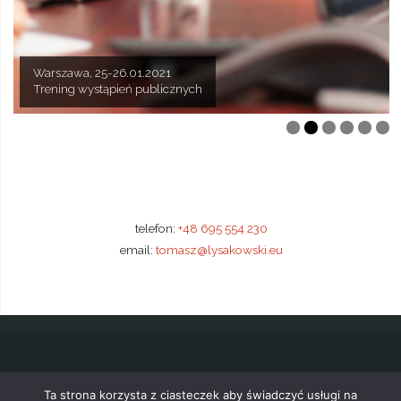
Warszawa, 21-22.01.2021
Kraków, 4-5.02.2021
Kraków, 1-2.02.2021
Katowice, 1-2.02.2021
Warszawa, 18-19.02.2021
Warszawa, 25-26.01.2021
Techniki sprzedaży mieszkań deweloperskich
Najskuteczniejsze techniki sprzedaży nieruchomości
Trening wystąpień przed kamerą
Obsługa reklamacji w branży deweloperskiej
Leadership: warsztat przywódcy
Trening wystąpień publicznych
telefon:
+48 695 554 230
email:
tomasz@lysakowski.eu
©2019
Tomasz Łysakowski
|
Polityka prywatności
Ta strona korzysta z ciasteczek aby świadczyć usługi na