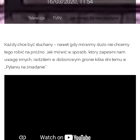
16/03/2020, 11:54
Telewizja
TVP2
Jak mówić, by nas słuchano
Każdy chce być słuchany – nawet gdy mówimy dużo nie chcemy
tego robić na próżno. Jak mówić w sposób, który zapewni nam
uwagę innych, radziłem w doborowym gronie kilka dni temu w
„Pytaniu na śniadanie”: