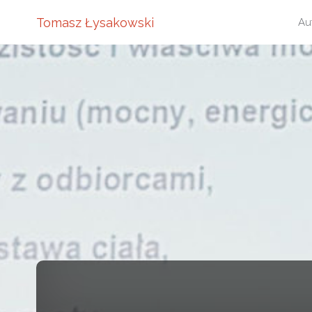
Pr
Tomasz Łysakowski
Au
do
tre