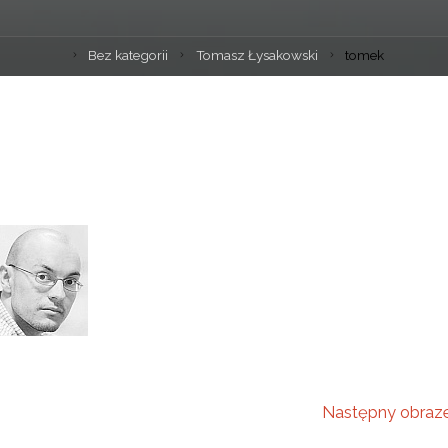
Bez kategorii
Tomasz Łysakowski
tomek
Następny obraz