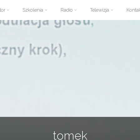
zejdź
tor
Szkolenia
Radio
Telewizja
Konta
ści
tomek