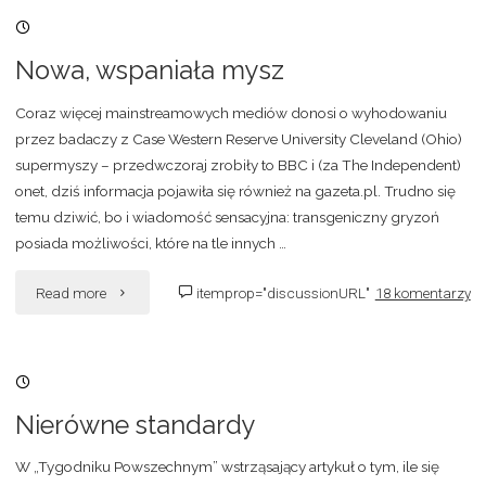
04/11/2007, 21:19
Nowa, wspaniała mysz
Coraz więcej mainstreamowych mediów donosi o wyhodowaniu
przez badaczy z Case Western Reserve University Cleveland (Ohio)
supermyszy – przedwczoraj zrobiły to BBC i (za The Independent)
onet, dziś informacja pojawiła się również na gazeta.pl. Trudno się
temu dziwić, bo i wiadomość sensacyjna: transgeniczny gryzoń
posiada możliwości, które na tle innych …
"Nowa,
Read more
itemprop="discussionURL"
18 komentarzy
wspaniała
24/10/2007, 21:44
mysz"
Nierówne standardy
W „Tygodniku Powszechnym” wstrząsający artykuł o tym, ile się