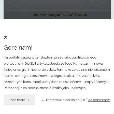
Archiwum kategorii "Nauka"
(Strona 4)
13/11/2007, 01:35
Gore nam!
Na portalu gazeta.pl znalazłem przedruk opublikowanego
pierwotnie w Die Zeit artykułu Josefa Joffego Klimatyzm – nowa
świecka religia. I mocno się zdziwiłem, jako że dawno nie widziałem
równie celnego podsumowania tego, co aktualnie zachodzi w
przeżartych konsumpcją umysłach mieszkańców Europy i Ameryki
Północnej, a co można streścić krótko jako… pędzącą …
"Gore
Read more
itemprop="discussionURL"
32 komentarze
nam!"