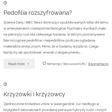
24/09/2007, 17:16
zanik
Pedofilia rozszyfrowana?
mózgu"
Science Daily i BBC News donoszą o opublikowanych kilka dni temu
w amerykańskim czasopiśmie Biological Psychiatry wynikach mało
na pierwszy rzut oka ciekawego badania, w którym porównywano
fale mózgowe pedofilów i niepedofilów podczas oglądania
materiałów erotycznych. Mimo że w badaniu wyszło to, czego
każdy by się spodziewał, wnioski z eksperymentu …
"Pedofilia
Read more
itemprop="discussionURL"
8 komentarzy
rozszyfrowana?"
06/09/2007, 03:33
Krzyżówki i krzyżowcy
Zjednoczone Królestwo znów w awangardzie. Już niedługo w
brytyjskich laboratoriach powstaną pierwsze hybrydy ludzi i innych