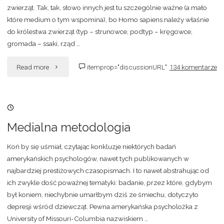
zwierząt. Tak, tak, słowo innych jest tu szczególnie ważne (a mało
które medium o tym wspomina), bo Homo sapiens należy właśnie
do królestwa zwierząt (typ – strunowce, podtyp – kręgowce,
gromada – ssaki, rząd …
"Krzyżówki
Read more
itemprop="discussionURL"
134 komentarze
i
30/07/2007, 11:47
krzyżowcy"
Medialna metodologia
Koń by się uśmiał, czytając konkluzje niektórych badań
amerykańskich psychologów, nawet tych publikowanych w
najbardziej prestiżowych czasopismach. I to nawet abstrahując od
ich zwykle dość poważnej tematyki: badanie, przez które, gdybym
był koniem, niechybnie umarłbym dziś ze śmiechu, dotyczyło
depresji wśród dziewcząt. Pewna amerykańska psycholożka z
University of Missouri-Columbia nazwiskiem …