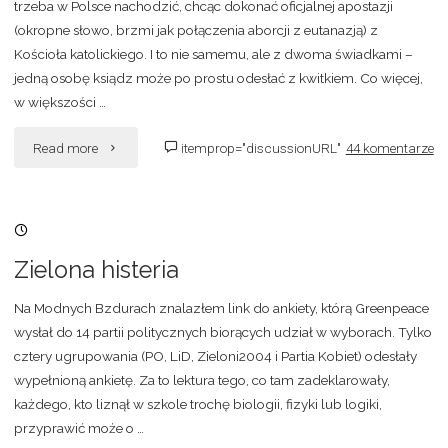
trzeba w Polsce nachodzić, chcąc dokonać oficjalnej apostazji
(okropne słowo, brzmi jak połączenia aborcji z eutanazją) z
Kościoła katolickiego. I to nie samemu, ale z dwoma świadkami –
jedną osobę ksiądz może po prostu odesłać z kwitkiem. Co więcej,
w większości …
"Nierówne
Read more
itemprop="discussionURL"
44 komentarze
standardy"
09/10/2007, 13:42
Zielona histeria
Na Modnych Bzdurach znalazłem link do ankiety, którą Greenpeace
wysłał do 14 partii politycznych biorących udział w wyborach. Tylko
cztery ugrupowania (PO, LiD, Zieloni2004 i Partia Kobiet) odesłały
wypełnioną ankietę. Za to lektura tego, co tam zadeklarowały,
każdego, kto liznął w szkole trochę biologii, fizyki lub logiki,
przyprawić może o …