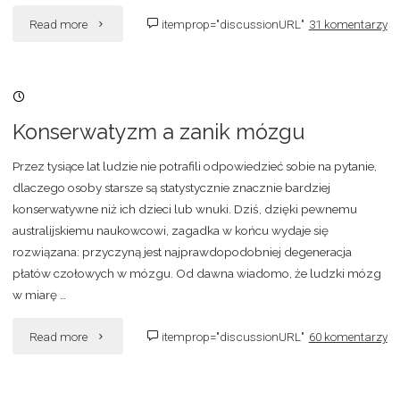
"Zielona
Read more
itemprop="discussionURL"
31 komentarzy
histeria"
26/09/2007, 21:40
Konserwatyzm a zanik mózgu
Przez tysiące lat ludzie nie potrafili odpowiedzieć sobie na pytanie,
dlaczego osoby starsze są statystycznie znacznie bardziej
konserwatywne niż ich dzieci lub wnuki. Dziś, dzięki pewnemu
australijskiemu naukowcowi, zagadka w końcu wydaje się
rozwiązana: przyczyną jest najprawdopodobniej degeneracja
płatów czołowych w mózgu. Od dawna wiadomo, że ludzki mózg
w miarę …
"Konserwatyzm
Read more
itemprop="discussionURL"
60 komentarzy
a