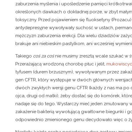
zaburzenia myślenia i upośledzenie pamięci krótkotrwał
określonych dawkach o dokładnej porze, w zbyt małym s
toksyczny. Przed pojawieniem się fluoksetyny (Prozacu)
antydepresyjne wywoływały suchość w ustach, permanen
mężczyzn zaburzenia erekcji. Dla wielu dziadziów zaży
brakuje ani niebieskim pastylkom, ani wcześniej wymi
Takiego
coś za coś
nie musimy zresztą wcale szukać w 
Przerażającą wrodzoną chorobę płuc i jelit,
mukowiscy
tyfusem (durem brzusznym), wywoływanym przez zaka
gen CFTR, który występuje w dwóch głównych wersjach
dwóch zwykłych wersji genu CFTR (każdy z nas ma po 
ojca, drugi od matki), żeby dostać się do komórek, które
nadaje się do tego. Wystarczy mieć jeden zmutowany
zakażenie bakterią wywołującą gwałtowne biegunki i g
odpowiednio zmienionego genu decydowało więc o życi