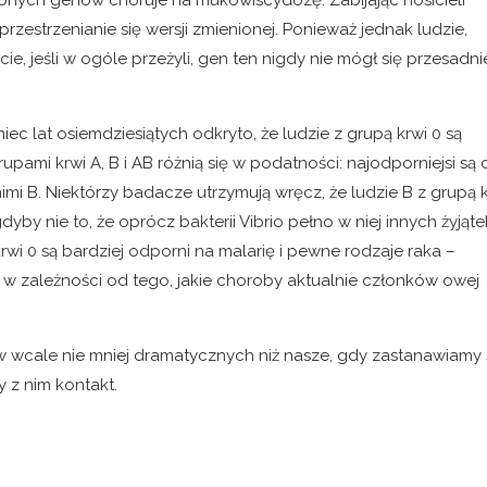
onych genów choruje na mukowiscydozę. Zabijając nosicieli
przestrzenianie się wersji zmienionej. Ponieważ jednak ludzie,
cie, jeśli w ogóle przeżyli, gen ten nigdy nie mógł się przesadni
iec lat osiemdziesiątych odkryto, że ludzie z grupą krwi 0 są
upami krwi A, B i AB różnią się w podatności: najodporniejsi są c
nimi B. Niektórzy badacze utrzymują wręcz, że ludzie B z grupą 
by nie to, że oprócz bakterii Vibrio pełno w niej innych żyjąte
rwi 0 są bardziej odporni na malarię i pewne rodzaje raka –
ę w zależności od tego, jakie choroby aktualnie członków owej
 wcale nie mniej dramatycznych niż nasze, gdy zastanawiamy s
y z nim kontakt.