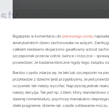
Bigapple1 w komentarzu do
pierwszego postu
napisała
amerykańskich dzieci zachorowała na autyzm. Zaintrygo
całkiem niedawno skojarzono gwałtowny wzrost zacho
szczepionek przeciw odrze, śwince i różyczce – spraw
powiedzieć, że badania kliniczne nigdy tego związku o
Bardzo często zdarza się, że leki lub szczepionki na
przykładzie z dziećmi (jeśli przyjęlibyśmy, że jest prawdz
oczywiste: lek należy wycofać. Najczęściej jednak reak
należy decyzja. Tak jest np. z litem, który standardo
dawnej nomenklatury: psychozę maniakalno-depresyjną)
stałe pragnienie, drżenie rąk, częste oddawanie moczu, 