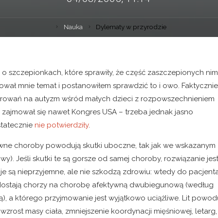
Nauka
Dylematy w przyrodzie
 o szczepionkach, które sprawiły, że część zaszczepionych nim
wał mnie temat i postanowiłem sprawdzić to i owo. Faktycznie
rowań na autyzm wśród małych dzieci z rozpowszechnieniem
ą zajmował się nawet Kongres USA – trzeba jednak jasno
statecznie
nie potwierdziły
.
 pewne choroby powodują skutki uboczne, tak jak we wskazanym
iwy). Jeśli skutki te są gorsze od samej choroby, rozwiązanie jes
cje są nieprzyjemne, ale nie szkodzą zdrowiu: wtedy do pacjent
wo dostają chorzy na chorobę afektywną dwubiegunową (według
, a którego przyjmowanie jest wyjątkowo uciążliwe. Lit powod
wzrost masy ciała, zmniejszenie koordynacji mięśniowej, letarg,