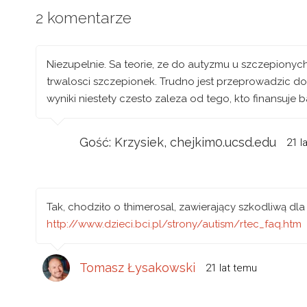
2 komentarze
Niezupelnie. Sa teorie, ze do autyzmu u szczepionych
trwalosci szczepionek. Trudno jest przeprowadzic dok
wyniki niestety czesto zaleza od tego, kto finansuje 
Gość: Krzysiek, chejkim0.ucsd.edu
21 l
Tak, chodziło o thimerosal, zawierający szkodliwą dl
http://www.dzieci.bci.pl/strony/autism/rtec_faq.htm
Tomasz Łysakowski
21 lat temu