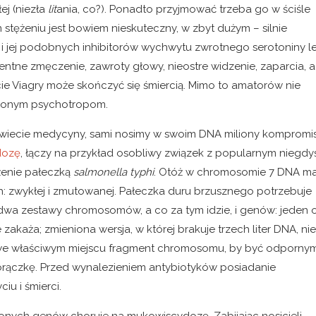
ej (niezła
lit
ania, co?). Ponadto przyjmować trzeba go w ściśle
tężeniu jest bowiem nieskuteczny, w zbyt dużym – silnie
 i jej podobnych inhibitorów wychwytu zwrotnego serotoniny le
tne zmęczenie, zawroty głowy, nieostre widzenie, zaparcia, a
cie Viagry może skończyć się śmiercią. Mimo to amatorów nie
enionym psychotropom.
świecie medycyny, sami nosimy w swoim DNA miliony kompromi
dozę
, łączy na przykład osobliwy związek z popularnym niegdy
żenie pałeczką
salmonella typhi
. Otóż w chromosomie 7 DNA m
: zwykłej i zmutowanej. Pałeczka duru brzusznego potrzebuje
dwa zestawy chromosomów, a co za tym idzie, i genów: jeden 
 zakaża; zmieniona wersja, w której brakuje trzech liter DNA, nie
 we właściwym miejscu fragment chromosomu, by być odporny
orączkę. Przed wynalezieniem antybiotyków posiadanie
u i śmierci.