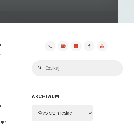
i
,
Szuka
Szukaj
ARCHIWUM
t
a
Archiwum
uje