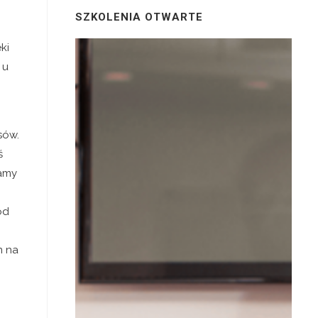
SZKOLENIA OTWARTE
ki
 u
sów.
ś
amy
od
m na