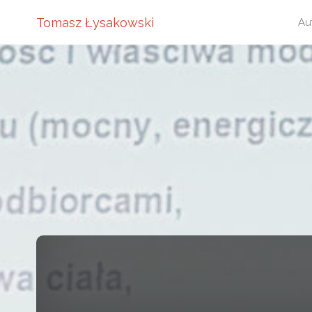
Pr
Tomasz Łysakowski
Au
do
tre