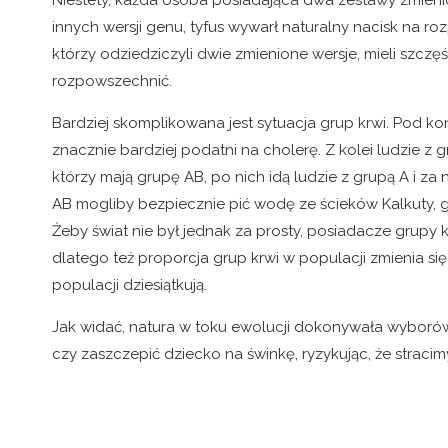
Niestety, każda osoba posiadająca dwa zestawy zmieni
innych wersji genu, tyfus wywarł naturalny nacisk na roz
którzy odziedziczyli dwie zmienione wersje, mieli szczęś
rozpowszechnić.
Bardziej skomplikowana jest sytuacja grup krwi. Pod kon
znacznie bardziej podatni na cholerę. Z kolei ludzie z gr
którzy mają grupę AB, po nich idą ludzie z grupą A i za 
AB mogliby bezpiecznie pić wodę ze ścieków Kalkuty, gdy
Żeby świat nie był jednak za prosty, posiadacze grupy k
dlatego też proporcja grup krwi w populacji zmienia si
populacji dziesiątkują.
Jak widać, natura w toku ewolucji dokonywała wyborów
czy zaszczepić dziecko na świnkę, ryzykując, że stracim