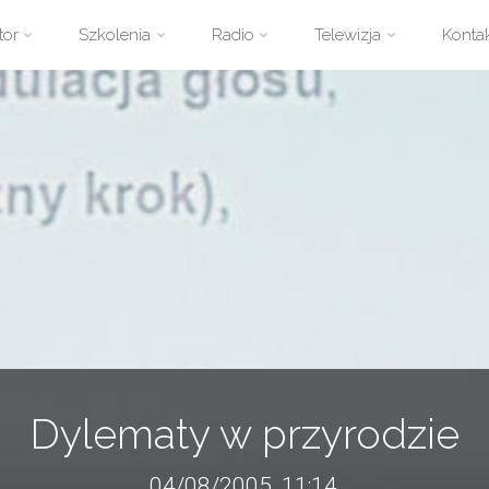
zejdź
tor
Szkolenia
Radio
Telewizja
Konta
ści
Dylematy w przyrodzie
04/08/2005, 11:14