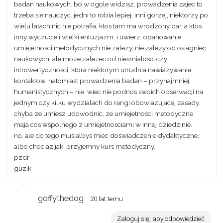
badan naukowych. bo w ogole widzisz, prowadzenia zajec to
trzeba sie nauczyc. jedni to robia lepiej, inni gorzej, niektorzy po
wielu latach nic nie potrafia, ktos tam ma wrodzony dar, a ktos
inny wyczucie i wielki entuzjazm. i uwierz, opanowanie
umiejetnosci metodycznych nie zalezy, nie zalezy od osiagniec
naukowych. ale moze zalezec od niesmialosci czy
introwertycznosci, ktora niektorym utrudnia nawiazywanie
kontaktow, natomiast prowadzenia badan – przynajmniej
humanistycznych – nie. wiec nie podnos swoich obserwacji na
jednym czy kilku wydzialach do rangi obowiazujacej zasady.
chyba ze umiesz udowodnic, ze umiejetnosci metodyczne
maja cos wspolnego z umiejetnosciami w innej dziedzinie.
no, ale do tego musialbys miec doswiadczenie dydaktyczne,
albo chociaz jaki przyjemny kurs metodyczny.
pzdr
guzik
goffythedog
20 lat temu
Zaloguj się, aby odpowiedzieć