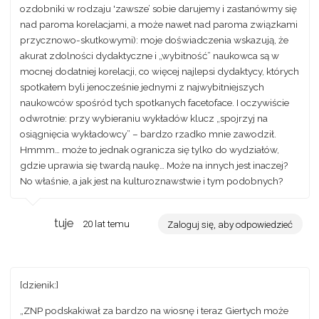
ozdobniki w rodzaju 'zawsze’ sobie darujemy i zastanówmy się
nad paroma korelacjami, a może nawet nad paroma związkami
przycznowo-skutkowymi): moje doświadczenia wskazują, że
akurat zdolności dydaktyczne i „wybitność” naukowca są w
mocnej dodatniej korelacji, co więcej najlepsi dydaktycy, których
spotkałem byli jenocześnie jednymi z najwybitniejszych
naukowców spośród tych spotkanych facetoface. I oczywiście
odwrotnie: przy wybieraniu wykładów klucz „spojrzyj na
osiągnięcia wykładowcy” – bardzo rzadko mnie zawodził.
Hmmm… może to jednak ogranicza się tylko do wydziałów,
gdzie uprawia się twardą naukę… Może na innych jest inaczej?
No właśnie, a jak jest na kulturoznawstwie i tym podobnych?
tuje
20 lat temu
Zaloguj się, aby odpowiedzieć
[dzienik:]
„ZNP podskakiwał za bardzo na wiosnę i teraz Giertych może