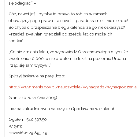
się odegrać.” –
Cóż, nawet jeśli byłoby to prawą, to robi to w ramach
obowiązującego prawa – a nawet – paradoksalnie – nic nie robi!
Bo chyba o przspieszanie biegu kalendarza go nie oskarżysz?
Przecież zwalniani wiedzieli od sześciu lat, co może ich
spotkać.
„Co nie zmienia faktu, że wypowiedź Orzechowskiego o tym, że
zwolnienie 10.000 to nie problem to tekst na poziomie Urbana
'rząd się sam wyżywi’.”
Spjrzyj łaskawie na parę liczb:
http://www.menis.gov.pl/nauczyciele/wynagradz/wynagrodzeni
(stan z 10. września 2005)
Liczba zatrudnionych nauczycieli (podawana w etatach):
Ogółem: 540 397,50
W tym:
stażystów: 29 893,49