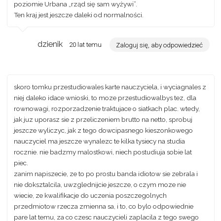
poziomie Urbana „rząd się sam wyżywi”.
Ten kraj jest jeszcze daleki od normalności.
dzienik
20 lat temu
Zaloguj się, aby odpowiedzieć
skoro tomku przestudiowales karte nauczyciela, i wyciagnales z
niej daleko idace wnioski, to moze przestudiowalbys tez, dla
rownowagi, rozporzadzenie traktujace o siatkach plac. wtedy,
jak juz uporasz sie z przeliczeniem brutto na netto, sprobuj
jeszcze wyliczyc, jak z tego dowcipasnego kieszonkowego
nauczyciel ma jeszcze wynalezc te kilka tysiecy na studia
rocznie. nie badzmy malostkowi, niech postudiuja sobie lat
piec.
zanim napiszecie, ze to po prostu banda idiotow sie zebrala i
nie doksztalcila, uwzglednijcie jeszcze, o czym moze nie
wiecie, ze kwalifikacje do uczenia poszczegolnych
przedmiotow rzecza zmienna sa, i to, co bylo odpowiednie
pare lat temu, za co czesc nauczycieli zaplacila z tego swego