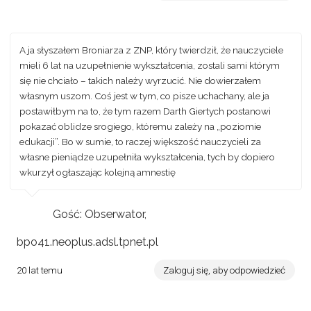
A ja słyszałem Broniarza z ZNP, który twierdził, że nauczyciele
mieli 6 lat na uzupełnienie wykształcenia, zostali sami którym
się nie chciało – takich należy wyrzucić. Nie dowierzałem
własnym uszom. Coś jest w tym, co pisze uchachany, ale ja
postawiłbym na to, że tym razem Darth Giertych postanowi
pokazać oblidze srogiego, któremu zależy na „poziomie
edukacji”. Bo w sumie, to raczej większość nauczycieli za
własne pieniądze uzupełniła wykształcenia, tych by dopiero
wkurzył ogłaszając kolejną amnestię
Gość: Obserwator,
bpo41.neoplus.adsl.tpnet.pl
20 lat temu
Zaloguj się, aby odpowiedzieć