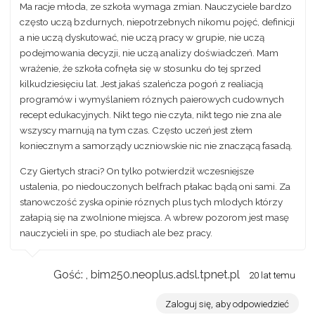
Ma racje młoda, ze szkoła wymaga zmian. Nauczyciele bardzo
często uczą bzdurnych, niepotrzebnych nikomu pojęć, definicji
a nie uczą dyskutować, nie uczą pracy w grupie, nie uczą
podejmowania decyzji, nie uczą analizy doświadczeń. Mam
wrażenie, że szkoła cofnęła się w stosunku do tej sprzed
kilkudziesięciu lat. Jest jakaś szaleńcza pogoń z realiacją
programów i wymyślaniem róznych paierowych cudownych
recept edukacyjnych. Nikt tego nie czyta, nikt tego nie zna ale
wszyscy marnują na tym czas. Często uczeń jest złem
koniecznym a samorządy uczniowskie nic nie znaczącą fasadą.
Czy Giertych straci? On tylko potwierdził wczesniejsze
ustalenia, po niedouczonych belfrach płakac bądą oni sami. Za
stanowczość zyska opinie róznych plus tych mlodych którzy
załapią się na zwolnione miejsca. A wbrew pozorom jest masę
nauczycieli in spe, po studiach ale bez pracy.
Gość: , bim250.neoplus.adsl.tpnet.pl
20 lat temu
Zaloguj się, aby odpowiedzieć