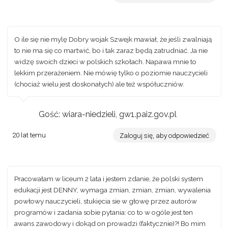
O ile się nie mylę Dobry wojak Szwejk mawiał, że jeśli zwalniają
to nie ma się co martwić, bo i tak zaraz będą zatrudniać. Ja nie
widzę swoich dzieci w polskich szkołach. Napawa mnie to
lekkim przerażeniem. Nie mówię tylko o poziomie nauczycieli
(chociaż wielu jest doskonałych) ale też współuczniów.
Gość: wiara-niedzieli, gw1.paiz.gov.pl
20 lat temu
Zaloguj się, aby odpowiedzieć
Pracowałam w liceum 2 lata i jestem zdanie, że polski system
edukacji jest DENNY, wymaga zmian, zmian, zmian, wywalenia
powłowy nauczycieli, stukięcia sie w głowę przez autorów
programów i zadania sobie pytania: co to w ogóle jest ten
awans zawodowy i dokąd on prowadzi (faktycznie)?! Bo mim