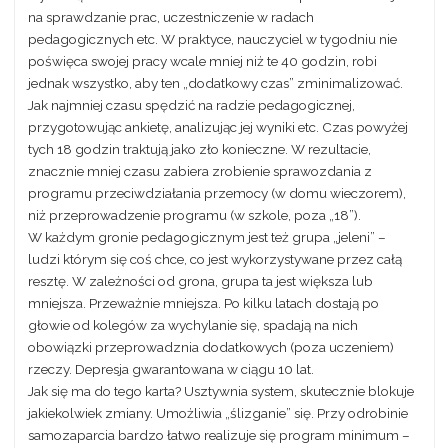
na sprawdzanie prac, uczestniczenie w radach
pedagogicznych etc. W praktyce, nauczyciel w tygodniu nie
poświęca swojej pracy wcale mniej niż te 40 godzin, robi
jednak wszystko, aby ten „dodatkowy czas” zminimalizować.
Jak najmniej czasu spędzić na radzie pedagogicznej,
przygotowując ankietę, analizując jej wyniki etc. Czas powyżej
tych 18 godzin traktują jako zło konieczne. W rezultacie,
znacznie mniej czasu zabiera zrobienie sprawozdania z
programu przeciwdziałania przemocy (w domu wieczorem),
niż przeprowadzenie programu (w szkole, poza „18”).
W każdym gronie pedagogicznym jest też grupa „jeleni” –
ludzi którym się coś chce, co jest wykorzystywane przez całą
resztę. W zależności od grona, grupa ta jest większa lub
mniejsza. Przeważnie mniejsza. Po kilku latach dostają po
głowie od kolegów za wychylanie się, spadają na nich
obowiązki przeprowadznia dodatkowych (poza uczeniem)
rzeczy. Depresja gwarantowana w ciągu 10 lat.
Jak się ma do tego karta? Usztywnia system, skutecznie blokuje
jakiekolwiek zmiany. Umożliwia „ślizganie” się. Przy odrobinie
samozaparcia bardzo łatwo realizuje się program minimum –