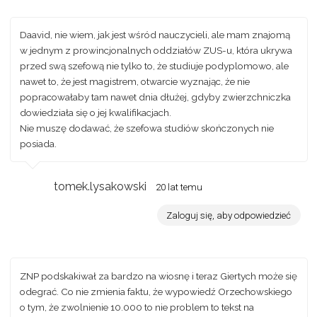
Daavid, nie wiem, jak jest wśród nauczycieli, ale mam znajomą
w jednym z prowincjonalnych oddziałów ZUS-u, która ukrywa
przed swą szefową nie tylko to, że studiuje podyplomowo, ale
nawet to, że jest magistrem, otwarcie wyznając, że nie
popracowałaby tam nawet dnia dłużej, gdyby zwierzchniczka
dowiedziała się o jej kwalifikacjach.
Nie muszę dodawać, że szefowa studiów skończonych nie
posiada.
tomek.lysakowski
20 lat temu
Zaloguj się, aby odpowiedzieć
ZNP podskakiwał za bardzo na wiosnę i teraz Giertych może się
odegrać. Co nie zmienia faktu, że wypowiedź Orzechowskiego
o tym, że zwolnienie 10.000 to nie problem to tekst na