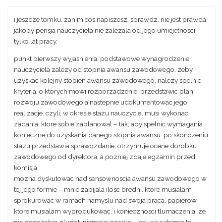
i jeszcze tomku. zanim cos napiszesz, sprawdz. nie jest prawda,
jakoby pensja nauczyciela nie zalezala od jego umiejetnosci,
tylko lat pracy.
punkt pierwszy wyjasnienia. podstawowe wynagrodzenie
nauczyciela zalezy od stopnia awansu zawodowego. zeby
uzyskac kolejny stopien awansu zawodowego, nalezy spelnic
kryteria, o ktorych mowi rozporzadzenie, przedstawic plan
rozwoju zawodowego a nastepnie udokumentowac jego
realizacje. czyli, w okresie stazu nauczyciel musi wykonac
zadania, ktore sobie zaplanowal – tak, aby spelnic wymagania
konieczne do uzyskania danego stopnia awansu. po skonczeniu
stazu przedstawia sprawozdanie, otrzymuje ocene dorobku
zawodowego od dyrektora, a pozniej zdaje egzamin przed
komisja.
mozna dyskutowac nad sensownoscia awansu zawodowego w
tej jego formie – mnie zabijala ilosc bredni, ktore musialam
sprokurowac w ramach namyslu nad swoja praca, papierow,
ktore musialam wyprodukowac, i koniecznosci tlumaczenia, ze