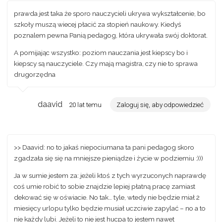
prawda jest taka że sporo nauczycieli ukrywa wykształcenie, bo
szkoły muszą wiecej płacić za stopień naukowy. Kiedyś
poznalem pewna Panią pedagog, która ukrywała swój doktorat.
A pomijając wszystko: poziom nauczania jest kiepscy bo i
kiepscy są nauczyciele. Czy mają magistra, czy nie to sprawa
drugorzędna
daavid
20 lat temu
Zaloguj się, aby odpowiedzieć
>> Daavid: no to jakaś niepociumana ta pani pedagog skoro
zgadzała się się na mniejsze pieniądze i życie w podziemiu :)))
Ja w sumie jestem za: jeżeli ktoś z tych wyrzuconych naprawdę
coś umie robić to sobie znajdzie lepiej płatną pracę zamiast
dekować się w oświacie. No tak… tyle, wtedy nie będzie miał 2
miesięcy urlopu tylko będzie musiał uczciwie zapylać – no a to
nie każdy lubi. Jeżeli to nie jest hucpa to jestem nawet