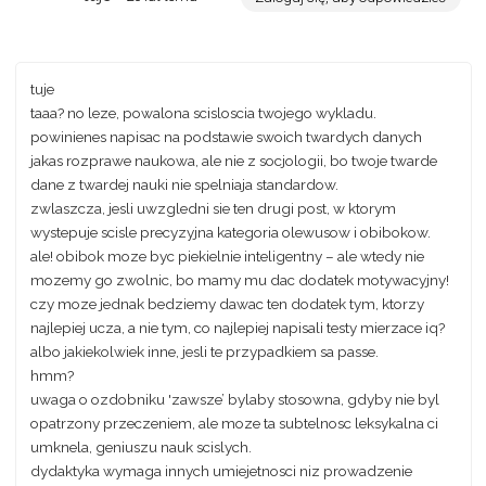
tuje
taaa? no leze, powalona scisloscia twojego wykladu.
powinienes napisac na podstawie swoich twardych danych
jakas rozprawe naukowa, ale nie z socjologii, bo twoje twarde
dane z twardej nauki nie spelniaja standardow.
zwlaszcza, jesli uwzgledni sie ten drugi post, w ktorym
wystepuje scisle precyzyjna kategoria olewusow i obibokow.
ale! obibok moze byc piekielnie inteligentny – ale wtedy nie
mozemy go zwolnic, bo mamy mu dac dodatek motywacyjny!
czy moze jednak bedziemy dawac ten dodatek tym, ktorzy
najlepiej ucza, a nie tym, co najlepiej napisali testy mierzace iq?
albo jakiekolwiek inne, jesli te przypadkiem sa passe.
hmm?
uwaga o ozdobniku 'zawsze’ bylaby stosowna, gdyby nie byl
opatrzony przeczeniem, ale moze ta subtelnosc leksykalna ci
umknela, geniuszu nauk scislych.
dydaktyka wymaga innych umiejetnosci niz prowadzenie