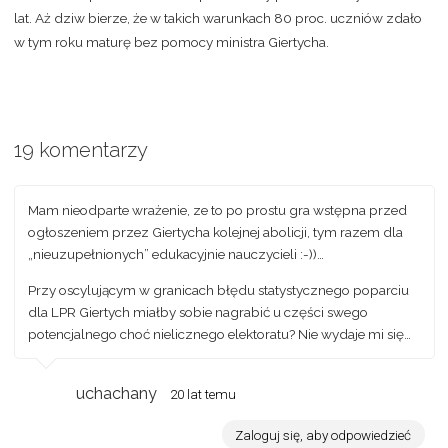
lat. Aż dziw bierze, że w takich warunkach 80 proc. uczniów zdało
w tym roku maturę bez pomocy ministra Giertycha.
19 komentarzy
Mam nieodparte wrażenie, ze to po prostu gra wstępna przed
ogłoszeniem przez Giertycha kolejnej abolicji, tym razem dla
„nieuzupełnionych” edukacyjnie nauczycieli :-))…
Przy oscylującym w granicach błędu statystycznego poparciu
dla LPR Giertych miałby sobie nagrabić u części swego
potencjalnego choć nielicznego elektoratu? Nie wydaje mi się…
uchachany
20 lat temu
Zaloguj się, aby odpowiedzieć