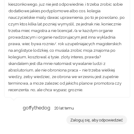
kieszonkowego, juz nie jest odpowiednie, i trzeba zrobic sobie
dodatkowe jakies podyplomowe albo cos. kolegia
nauczycielskie mialy dawac uprawnienia, po to je powolano, po
czym ktos kilka lat pozniej wymyslil, ze jednak nie, koniecznie
trzeba miec magistra a nie licencjat /a w kazdym organie
prowadzacym i organie nadzorujacym jest inna wykladnia
prawa, wiec bywa roznie/. rok uzupelniajacych magisterskich
na anglistyce lodzkiej, co musiala zrobic moja znajoma po
kolegium, kosztowal 4 tysie. zloty interes, prawda?
skandalem jest dla mnie natomiast wywalanie ludzi z
absolutorium, ale nie obroniona praca – nie trzeba wielkiej
wiedzy, zeby wiedziec, ze obrona we wrzesniu jest zupelnie
terminowa, a moze zalezec od jakichs planow promotora czy
recenzenta. no, ale chca wypasc groznie.
goffythedog
20 lat temu
Zaloguj się, aby odpowiedzieć