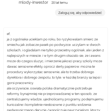
mlody-inwestor
20 lat temu
Zaloguj się, aby odpowiedzieć
ef,
ja z ogolniaka ucieklam po roku, bo ryzykowalam smierc ze
smiechu jak zobacze pasek po podwyzce. uczylam w dwoch
szkolach, i ogladalam nie tylko przecietny ogolniak, ale i jeden z
najlepszych w miescie. i w tym drugim okazalo sie, ze i awans
moze do czegos sluzyc, i mierzenie jakosci pracy szkoly moze
dawac sensowne efekty, oprocz sterty papierow. mozna te
procedury wykorzystac sensownie, ale to trzeba dobrego
dyrektora i dobrego zespolu, to tyle. w kazdej branzy sa lepsi i
gorsi pracownicy.
ale oczywiscie, oswiata polska dramatycznie potrzebuje
reformy. bynajmniej nie przeprowadzanej w ten sposob, ze
centralizujemy wladze, ujednolicamy programy, podejmujemu
kuriozalne i kompletnie niestosowne z punktu widzenia
pedagogicznego decyzje /wspolczuje nauczycielom, ktorzy