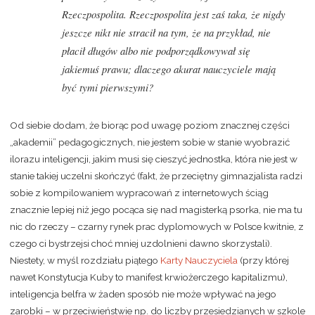
Rzeczpospolita. Rzeczpospolita jest zaś taka, że nigdy
jeszcze nikt nie stracił na tym, że na przykład, nie
płacił długów albo nie podporządkowywał się
jakiemuś prawu; dlaczego akurat nauczyciele mają
być tymi pierwszymi?
Od siebie dodam, że biorąc pod uwagę poziom znacznej części
„akademii” pedagogicznych, nie jestem sobie w stanie wyobrazić
ilorazu inteligencji, jakim musi się cieszyć jednostka, która nie jest w
stanie takiej uczelni skończyć (fakt, że przeciętny gimnazjalista radzi
sobie z kompilowaniem wypracowań z internetowych ściąg
znacznie lepiej niż jego pocąca się nad magisterką psorka, nie ma tu
nic do rzeczy – czarny rynek prac dyplomowych w Polsce kwitnie, z
czego ci bystrzejsi choć mniej uzdolnieni dawno skorzystali).
Niestety, w myśl rozdziału piątego
Karty Nauczyciela
(przy której
nawet Konstytucja Kuby to manifest krwiożerczego kapitalizmu),
inteligencja belfra w żaden sposób nie może wpływać na jego
zarobki – w przeciwieństwie np. do liczby przesiedzianych w szkole