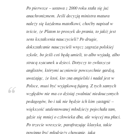
Po pierwsze – ustawa z 2000 roku stała się już
anachronizmem. Jeśli decyzją ministra matura
należy się każdemu matołkowi, choćby napisał w
teście, że Platon to proszek do prania, to jakiż jest
sens kształcenia nauczycieli? Po drugie,
dokształcanie nauczycieli wręcz zagraża polskiej
szkole, bo jeśli coś będą umieli, to albo wyjadą, albo
stracą szacunek u dzieci. Dotyczy to zwłaszcza
anglistów, którymi uczniowie powszechnie gardzą,
uważając, że ktoś, kto zna angielski i nadal jest w
Polsce, musi być wyjątkową fujarą. Z tych samych
względów nie ma co dzisiaj zwalniać niedouczonych
pedagogów, bo i tak nie będzie ich kim zastąpić –
większość utalentowanej młodzieży pojechała tam,
gdzie się mniej o człowieka dba, ale więcej mu płaci.
Po trzecie wreszcie, parafrazując klasyka, takie
powinno być młodzieży chowanie, jaka