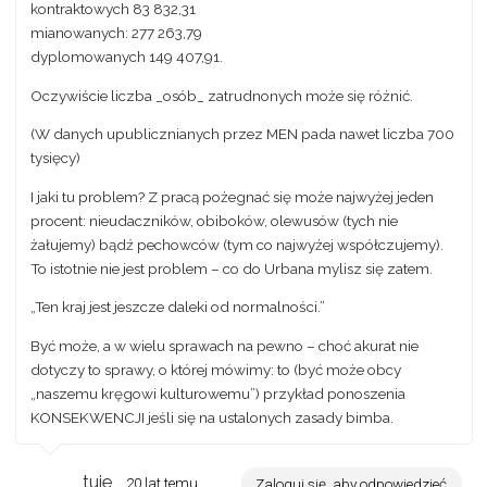
kontraktowych 83 832,31
mianowanych: 277 263,79
dyplomowanych 149 407,91.
Oczywiście liczba _osób_ zatrudnonych może się różnić.
(W danych upublicznianych przez MEN pada nawet liczba 700
tysięcy)
I jaki tu problem? Z pracą pożegnać się może najwyżej jeden
procent: nieudaczników, obiboków, olewusów (tych nie
żałujemy) bądź pechowców (tym co najwyżej współczujemy).
To istotnie nie jest problem – co do Urbana mylisz się zatem.
„Ten kraj jest jeszcze daleki od normalności.”
Być może, a w wielu sprawach na pewno – choć akurat nie
dotyczy to sprawy, o której mówimy: to (być może obcy
„naszemu kręgowi kulturowemu”) przykład ponoszenia
KONSEKWENCJI jeśli się na ustalonych zasady bimba.
tuje
20 lat temu
Zaloguj się, aby odpowiedzieć