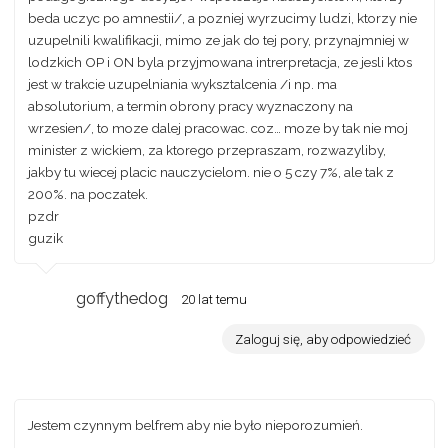
beda uczyc po amnestii/, a pozniej wyrzucimy ludzi, ktorzy nie
uzupelnili kwalifikacji, mimo ze jak do tej pory, przynajmniej w
lodzkich OP i ON byla przyjmowana intrerpretacja, ze jesli ktos
jest w trakcie uzupelniania wyksztalcenia /i np. ma
absolutorium, a termin obrony pracy wyznaczony na
wrzesien/, to moze dalej pracowac. coz… moze by tak nie moj
minister z wickiem, za ktorego przepraszam, rozwazyliby,
jakby tu wiecej placic nauczycielom. nie o 5 czy 7%, ale tak z
200%. na poczatek.
pzdr
guzik
goffythedog
20 lat temu
Zaloguj się, aby odpowiedzieć
Jestem czynnym belfrem aby nie było nieporozumień.