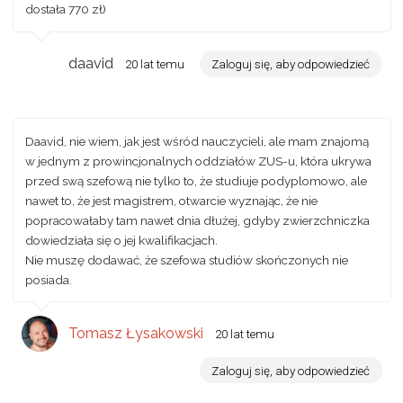
dostała 770 zł)
daavid
20 lat temu
Zaloguj się, aby odpowiedzieć
Daavid, nie wiem, jak jest wśród nauczycieli, ale mam znajomą
w jednym z prowincjonalnych oddziałów ZUS-u, która ukrywa
przed swą szefową nie tylko to, że studiuje podyplomowo, ale
nawet to, że jest magistrem, otwarcie wyznając, że nie
popracowałaby tam nawet dnia dłużej, gdyby zwierzchniczka
dowiedziała się o jej kwalifikacjach.
Nie muszę dodawać, że szefowa studiów skończonych nie
posiada.
Tomasz Łysakowski
20 lat temu
Zaloguj się, aby odpowiedzieć