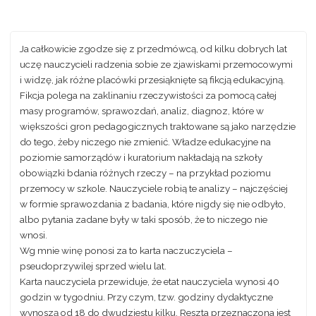
Ja całkowicie zgodze się z przedmówcą, od kilku dobrych lat
uczę nauczycieli radzenia sobie ze zjawiskami przemocowymi
i widzę, jak różne placówki przesiąknięte są fikcją edukacyjną.
Fikcja polega na zaklinaniu rzeczywistości za pomocą całej
masy programów, sprawozdań, analiz, diagnoz, które w
większości gron pedagogicznych traktowane są jako narzędzie
do tego, żeby niczego nie zmienić. Władze edukacyjne na
poziomie samorządów i kuratorium nakładają na szkoły
obowiązki bdania różnych rzeczy – na przykład poziomu
przemocy w szkole. Nauczyciele robią te analizy – najczęściej
w formie sprawozdania z badania, które nigdy się nie odbyło,
albo pytania zadane były w taki sposób, że to niczego nie
wnosi.
Wg mnie winę ponosi za to karta naczuczyciela –
pseudoprzywilej sprzed wielu lat.
Karta nauczyciela przewiduje, że etat nauczyciela wynosi 40
godzin w tygodniu. Przy czym, tzw. godziny dydaktyczne
wynoszą od 18 do dwudziestu kilku. Reszta przeznaczona jest