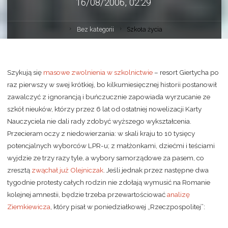
16/08/2006, 02:29
Bez kategorii
Szkoła życia
Szykują się
masowe zwolnienia w szkolnictwie
– resort Giertycha po
raz pierwszy w swej krótkiej, bo kilkumiesięcznej historii postanowił
zawalczyć z ignorancją i buńczucznie zapowiada wyrzucanie ze
szkół nieuków, którzy przez 6 lat od ostatniej nowelizacji Karty
Nauczyciela nie dali rady zdobyć wyższego wykształcenia.
Przecieram oczy z niedowierzania: w skali kraju to 10 tysięcy
potencjalnych wyborców LPR-u; z małżonkami, dziećmi i teściami
wyjdzie ze trzy razy tyle, a wybory samorządowe za pasem, co
zresztą
zwąchał już Olejniczak
. Jeśli jednak przez następne dwa
tygodnie protesty całych rodzin nie zdołają wymusić na Romanie
kolejnej amnestii, będzie trzeba przewartościować
analizę
Ziemkiewicza
, który pisał w poniedziałkowej „Rzeczpospolitej”: