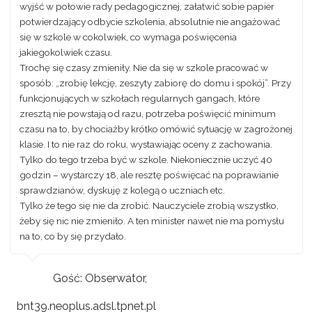
wyjść w połowie rady pedagogicznej, załatwić sobie papier
potwierdzający odbycie szkolenia, absolutnie nie angażować
się w szkole w cokolwiek, co wymaga poświęcenia
jakiegokolwiek czasu.
Trochę się czasy zmieniły. Nie da się w szkole pracować w
sposób: „zrobię lekcję, zeszyty zabiorę do domu i spokój”. Przy
funkcjonujących w szkołach regularnych gangach, które
zresztą nie powstają od razu, potrzeba poświęcić minimum
czasu na to, by chociażby krótko omówić sytuację w zagrożonej
klasie. I to nie raz do roku, wystawiając oceny z zachowania.
Tylko do tego trzeba być w szkole. Niekoniecznie uczyć 40
godzin – wystarczy 18, ale resztę poświęcać na poprawianie
sprawdzianów, dyskuję z kolegą o uczniach etc.
Tylko że tego się nie da zrobić. Nauczyciele zrobią wszystko,
żeby się nic nie zmieniło. A ten minister nawet nie ma pomysłu
na to, co by się przydało.
Gość: Obserwator,
bnt39.neoplus.adsl.tpnet.pl