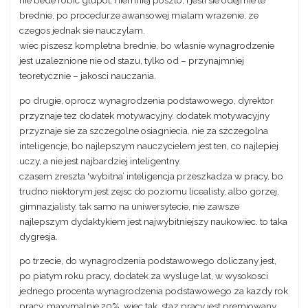
nie bede robic glupot. niemniej poszlo, i jesli sie odejmie te
brednie, po procedurze awansowej mialam wrazenie, ze
czegos jednak sie nauczylam.
wiec piszesz kompletna brednie, bo wlasnie wynagrodzenie
jest uzaleznione nie od stazu, tylko od – przynajmniej
teoretycznie – jakosci nauczania.
po drugie, oprocz wynagrodzenia podstawowego, dyrektor
przyznaje tez dodatek motywacyjny. dodatek motywacyjny
przyznaje sie za szczegolne osiagniecia. nie za szczegolna
inteligencje, bo najlepszym nauczycielem jest ten, co najlepiej
uczy, a nie jest najbardziej inteligentny.
czasem zreszta 'wybitna’ inteligencja przeszkadza w pracy, bo
trudno niektorym jest zejsc do poziomu licealisty, albo gorzej,
gimnazjalisty. tak samo na uniwersytecie, nie zawsze
najlepszym dydaktykiem jest najwybitniejszy naukowiec. to taka
dygresja.
po trzecie, do wynagrodzenia podstawowego doliczany jest,
po piatym roku pracy, dodatek za wysluge lat, w wysokosci
jednego procenta wynagrodzenia podstawowego za kazdy rok
pracy, maxymalnie 20%. wiec tak, staz pracy jest premiowany,