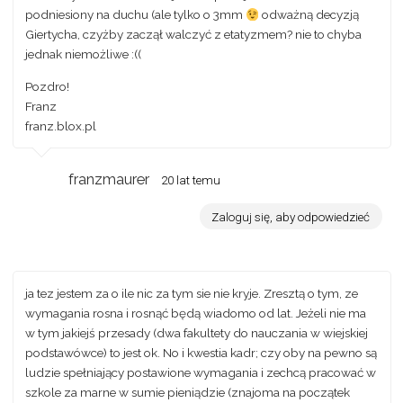
podniesiony na duchu (ale tylko o 3mm
odważną decyzją
Giertycha, czyżby zaczął walczyć z etatyzmem? nie to chyba
jednak niemożliwe :((
Pozdro!
Franz
franz.blox.pl
franzmaurer
20 lat temu
Zaloguj się, aby odpowiedzieć
ja tez jestem za o ile nic za tym sie nie kryje. Zresztą o tym, ze
wymagania rosna i rosnąć będą wiadomo od lat. Jeżeli nie ma
w tym jakiejś przesady (dwa fakultety do nauczania w wiejskiej
podstawówce) to jest ok. No i kwestia kadr; czy oby na pewno są
ludzie spełniający postawione wymagania i zechcą pracować w
szkole za marne w sumie pieniądzie (znajoma na początek