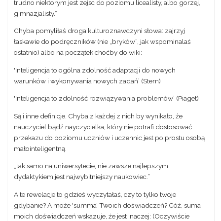
trudno niektorym jest zejsc do poziomu licealisty, albo gorzej,
gimnazjalisty.”
Chyba pomyliłaś droga kulturoznawczyni słowa: zajrzyj
łaskawie do podręczników (nie „bryków”, jak wspominalaś
ostatnio) albo na początek choćby do wiki:
'Inteligencja to ogólna zdolność adaptacji do nowych
warunków i wykonywania nowych zadań’ (Stern)
'Inteligencja to zdolność rozwiązywania problemów’ (Piaget)
Są i inne definicje. Chyba z każdej z nich by wynikało, że
nauczyciel bądź nayczycielka, który nie potrafi dostosować
przekazu do poziomu uczniów i uczennic jest po prostu osobą
małointeligentną.
„tak samo na uniwersytecie, nie zawsze najlepszym
dydaktykiem jest najwybitniejszy naukowiec.”
A te rewelacje to gdzieś wyczytałaś, czy to tylko twoje
gdybanie? A może 'summa’ Twoich doświadczeń? Cóż, suma
moich doświadczeń wskazuje, że jest inaczej: (Oczywiście