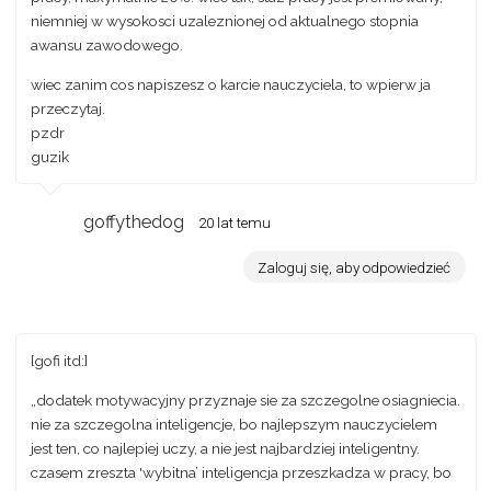
niemniej w wysokosci uzaleznionej od aktualnego stopnia
awansu zawodowego.
wiec zanim cos napiszesz o karcie nauczyciela, to wpierw ja
przeczytaj.
pzdr
guzik
goffythedog
20 lat temu
Zaloguj się, aby odpowiedzieć
[gofi itd:]
„dodatek motywacyjny przyznaje sie za szczegolne osiagniecia.
nie za szczegolna inteligencje, bo najlepszym nauczycielem
jest ten, co najlepiej uczy, a nie jest najbardziej inteligentny.
czasem zreszta 'wybitna’ inteligencja przeszkadza w pracy, bo