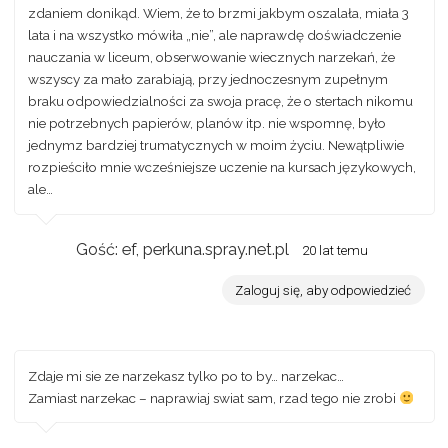
zdaniem donikąd. Wiem, że to brzmi jakbym oszalała, miała 3
lata i na wszystko mówiła „nie”, ale naprawdę doświadczenie
nauczania w liceum, obserwowanie wiecznych narzekań, że
wszyscy za mało zarabiają, przy jednoczesnym zupełnym
braku odpowiedzialności za swoja pracę, że o stertach nikomu
nie potrzebnych papierów, planów itp. nie wspomnę, było
jednymz bardziej trumatycznych w moim życiu. Newątpliwie
rozpieściło mnie wcześniejsze uczenie na kursach językowych,
ale…
Gość: ef, perkuna.spray.net.pl
20 lat temu
Zaloguj się, aby odpowiedzieć
Zdaje mi sie ze narzekasz tylko po to by… narzekac…
Zamiast narzekac – naprawiaj swiat sam, rzad tego nie zrobi