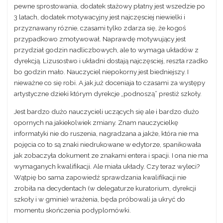
pewne sprostowania, dodatek stażowy płatny jest wszedzie po
3 latach, dodatek motywacyjny jest najczęsciej niewielki i
przyznawany róznie, czasami tylko zdarza się, że kogoś
przypadkowo zmotywował. Naprawdę motywujący jest
przydział godzin nadliczbowych, ale to wymaga układów z
dyrekcją. Lizusostwo i układni dostają najczęsciej, reszta rzadko
bo godzin mało. Nauczyciel niepokorny jest biedniejszy. I
nieważne co się robi. A jak już doceniaja to czasami za występy
artystyczne dzieki którym dyrekcje „podnoszą” prestiż szkoły.
Jest bardzo dużo nauczycieli uczących się ale i bardzo dużo
opornych na jakiekolwiek zmiany. Znam nauczycielkę
informatyki nie do ruszenia, nagradzana a jakże, która nie ma
pojęcia co to są znaki niedrukowane w edytorze, spanikowała
jak zobaczyła dokument ze znakami entera i spacji. I ona nie ma
wymaganych kwalifikacji. Ale miała układy. Czy teraz wyleci?
Wątpię bo sama zapowiedź sprawdzania kwalifikacji nie
zrobiła na decydentach (w delegaturze kuratorium, dyrekcji
szkoły i w gminie) wrażenia, będa próbowali ja ukryć do
momentu skończenia podyplomówki.