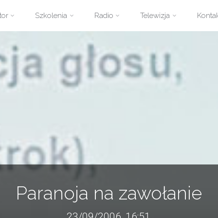
zejdź
tor
Szkolenia
Radio
Telewizja
Konta
ści
Paranoja na zawołanie
23/09/2006, 16:51