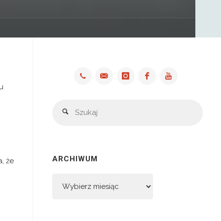
u
Szuka
Szukaj
ARCHIWUM
, że
Archiwum