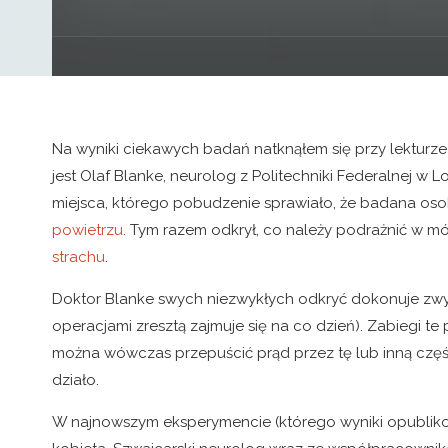
Na wyniki ciekawych badań natknąłem się przy lekturze 
jest Olaf Blanke, neurolog z Politechniki Federalnej 
miejsca, którego pobudzenie sprawiało, że badana os
powietrzu
. Tym razem odkrył, co należy podrażnić w 
strachu
.
Doktor Blanke swych niezwykłych odkryć dokonuje zwykl
operacjami zresztą zajmuje się na co dzień). Zabiegi t
można wówczas przepuścić prąd przez tę lub inną czę
działo.
W najnowszym eksperymencie (którego wyniki opubli