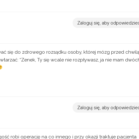
Zaloguj się, aby odpowiedzie
wać się do zdrowego rozsądku osoby, której mózg przed chwil
wtarzać: “Zenek, Ty się wcale nie rozpływasz, ja nie mam dwóc
Zaloguj się, aby odpowiedzie
gość robi operację na co innego i przy okazji traktuje pacjenta