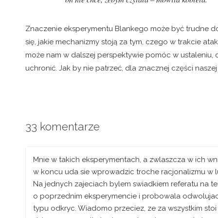
Znaczenie eksperymentu Blankego może być trudne do 
się, jakie mechanizmy stoją za tym, czego w trakcie ata
może nam w dalszej perspektywie pomóc w ustaleniu, c
uchronić. Jak by nie patrzeć, dla znacznej części nasz
33 komentarze
Mnie w takich eksperymentach, a zwlaszcza w ich wnio
w koncu uda sie wprowadzic troche racjonalizmu w l
Na jednych zajeciach bylem swiadkiem referatu na te
o poprzednim eksperymencie i probowala odwolujac si
typu odkryc. Wiadomo przeciez, ze za wszystkim stoi 