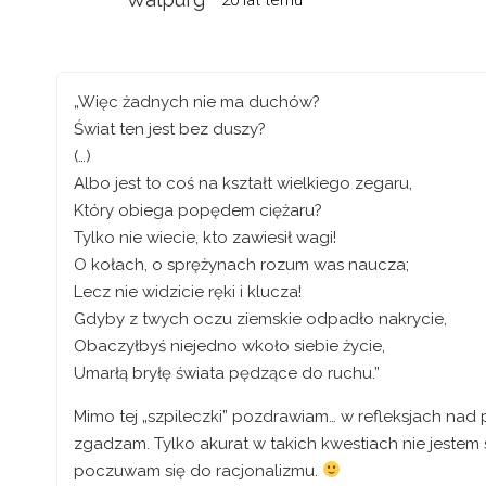
„Więc żadnych nie ma duchów?
Świat ten jest bez duszy?
(…)
Albo jest to coś na kształt wielkiego zegaru,
Który obiega popędem ciężaru?
Tylko nie wiecie, kto zawiesił wagi!
O kołach, o sprężynach rozum was naucza;
Lecz nie widzicie ręki i klucza!
Gdyby z twych oczu ziemskie odpadło nakrycie,
Obaczyłbyś niejedno wkoło siebie życie,
Umarłą bryłę świata pędzące do ruchu.”
Mimo tej „szpileczki” pozdrawiam… w refleksjach nad
zgadzam. Tylko akurat w takich kwestiach nie jestem 
poczuwam się do racjonalizmu.