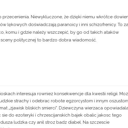
przecenienia. Niewykluczone, że dzięki niemu wkrótce dowie
ków lękowych doświadczają paranoicy i inni schizofrenicy. To z
o, komu i gdzie należy wszczepić, by go od takich ataków
ej sceny politycznej to bardzo dobra wiadomość.
skach interesuja rowniez konsekwencje dla kwestii religii. Mo
udzkie strachy i odebrac robote egzorcystom i innym oszustom
mat „zjawisk bliskich smierci”. Dziewczyna wierzaca opowiadal
e do ezoteryki i chrzescijanskich bajek obalic jakosc tego
dusza ludzka czy anil stroz badz diabel. Na szczescie