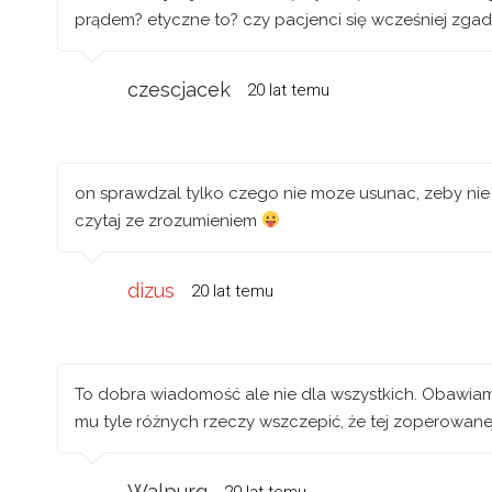
prądem? etyczne to? czy pacjenci się wcześniej zgad
czescjacek
20 lat temu
on sprawdzal tylko czego nie moze usunac, zeby nie 
czytaj ze zrozumieniem
dizus
20 lat temu
To dobra wiadomość ale nie dla wszystkich. Obawiam 
mu tyle różnych rzeczy wszczepić, że tej zoperowanej 
Walpurg
20 lat temu