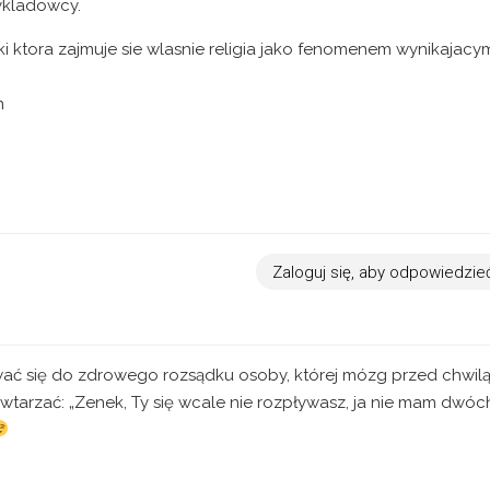
ykladowcy.
 ktora zajmuje sie wlasnie religia jako fenomenem wynikajacy
n
Zaloguj się, aby odpowiedzie
wać się do zdrowego rozsądku osoby, której mózg przed chwil
wtarzać: „Zenek, Ty się wcale nie rozpływasz, ja nie mam dwóc