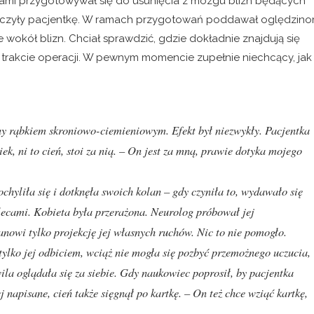
kami przygotowywał się do usunięcia z mózgu blizn będących
 męczyły pacjentkę. W ramach przygotowań poddawał oględzin
wokół blizn. Chciał sprawdzić, gdzie dokładnie znajdują się
 trakcie operacji. W pewnym momencie zupełnie niechcący, jak
y rąbkiem skroniowo-ciemieniowym. Efekt był niezwykły. Pacjentka
iek, ni to cień, stoi za nią. – On jest za mną, prawie dotyka mojego
chyliła się i dotknęła swoich kolan – gdy czyniła to, wydawało się
 plecami. Kobieta była przerażona. Neurolog próbował jej
tanowi tylko projekcję jej własnych ruchów. Nic to nie pomogło.
 tylko jej odbiciem, wciąż nie mogła się pozbyć przemożnego uczucia,
wila oglądała się za siebie. Gdy naukowiec poprosił, by pacjentka
ej napisane, cień także sięgnął po kartkę. – On też chce wziąć kartkę,