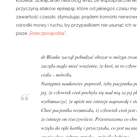
kobieta. Szwajcarski neurolog wraz ze współpracowni
przyczyną ataków epilepsji, które od jakiegoś czasu
zawartość czaszki, stymulując prądem komórki nerwowe 
ośrodki mowy i ruchu, by przypadkiem nie usunąć ich w
pisze
„Rzeczpospolita”
,
dr Blanke zaczął pobudzać obszar w mózgu zwan
zaczęła nagle mieć wrażenie, że ktoś, ni to człow
ciała – mówiła.
Następnie naukowiec poprosił, żeby pacjentka po
jej, że człowiek cień pochyla się nad nią za jej
wytłumaczyć, że upiór nie istnieje naprawdę i s
Choć pacjentka rozumiała, iż człowiek cień jest
że istnieje on rzeczywiście. Przestraszona co ch
wzięła do ręki kartkę i przeczytała, co jest na ni
on nie chce, żebym czytała – mówiła kobieta.