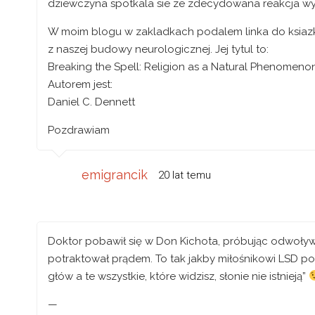
dziewczyna spotkala sie ze zdecydowana reakcja w
W moim blogu w zakladkach podalem linka do ksiazki
z naszej budowy neurologicznej. Jej tytul to:
Breaking the Spell: Religion as a Natural Phenomeno
Autorem jest:
Daniel C. Dennett
Pozdrawiam
emigrancik
20 lat temu
Doktor pobawił się w Don Kichota, próbując odwoły
potraktował prądem. To tak jakby miłośnikowi LSD po
głów a te wszystkie, które widzisz, słonie nie istnieją”
—