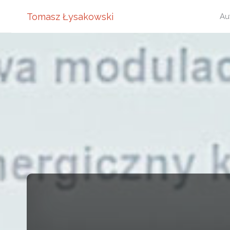
Pr
Tomasz Łysakowski
Au
do
tre