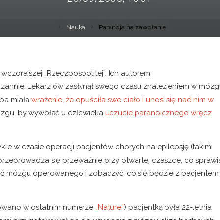
Nauka
Paranoja na zawołanie
wczorajszej „Rzeczpospolitej”. Ich autorem
w Lozannie. Lekarz ów zasłynął swego czasu znalezieniem w mózg
oba miała
wrażenie, że opuściła swe ciało i unosi się nad nim w
mózgu, by wywołać u człowieka
uczucie paranoicznego wręcz
e w czasie operacji pacjentów chorych na epilepsję (takimi
e przeprowadza się przeważnie przy otwartej czaszce, co sprawia
ść mózgu operowanego i zobaczyć, co się będzie z pacjentem
kowano w ostatnim numerze
„Nature”
) pacjentką była 22-letnia