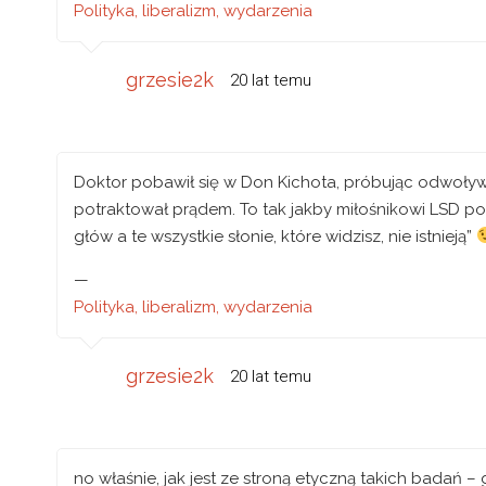
Polityka, liberalizm, wydarzenia
grzesie2k
20 lat temu
Doktor pobawił się w Don Kichota, próbując odwoły
potraktował prądem. To tak jakby miłośnikowi LSD po
głów a te wszystkie słonie, które widzisz, nie istnieją”
—
Polityka, liberalizm, wydarzenia
grzesie2k
20 lat temu
no właśnie, jak jest ze stroną etyczną takich badań – 