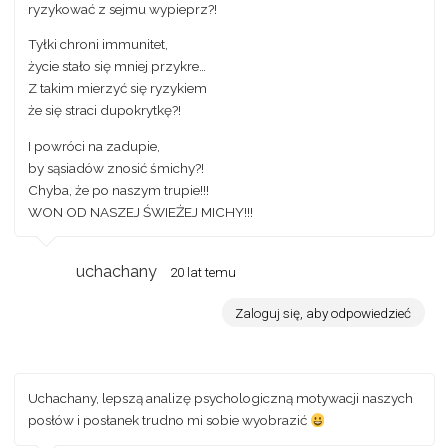
ryzykować z sejmu wypieprz?!
Tyłki chroni immunitet,
życie stało się mniej przykre…
Z takim mierzyć się ryzykiem
że się straci dupokrytkę?!
I powróci na zadupie,
by sąsiadów znosić śmichy?!
Chyba, że po naszym trupie!!!
WON OD NASZEJ ŚWIEŻEJ MICHY!!!
uchachany
20 lat temu
Zaloguj się, aby odpowiedzieć
Uchachany, lepszą analizę psychologiczną motywacji naszych
posłów i posłanek trudno mi sobie wyobrazić