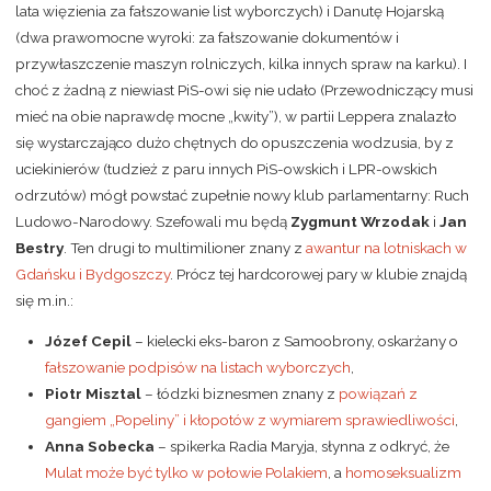
lata więzienia za fałszowanie list wyborczych) i Danutę Hojarską
(dwa prawomocne wyroki: za fałszowanie dokumentów i
przywłaszczenie maszyn rolniczych, kilka innych spraw na karku). I
choć z żadną z niewiast PiS-owi się nie udało (Przewodniczący musi
mieć na obie naprawdę mocne „kwity”), w partii Leppera znalazło
się wystarczająco dużo chętnych do opuszczenia wodzusia, by z
uciekinierów (tudzież z paru innych PiS-owskich i LPR-owskich
odrzutów) mógł powstać zupełnie nowy klub parlamentarny: Ruch
Ludowo-Narodowy. Szefowali mu będą
Zygmunt Wrzodak
i
Jan
Bestry
. Ten drugi to multimilioner znany z
awantur na lotniskach w
Gdańsku i Bydgoszczy
. Prócz tej hardcorowej pary w klubie znajdą
się m.in.:
Józef Cepil
– kielecki eks-baron z Samoobrony, oskarżany o
fałszowanie podpisów na listach wyborczych
,
Piotr Misztal
– łódzki biznesmen znany z
powiązań z
gangiem „Popeliny” i kłopotów z wymiarem sprawiedliwości
,
Anna Sobecka
– spikerka Radia Maryja, słynna z odkryć, że
Mulat może być tylko w połowie Polakiem
, a
homoseksualizm