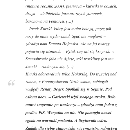
(matura rocznik 2004), pierwsza
–
kurwiki w oczach,
druga
–
wielbicielka jarmarcznych garsonek,
baronowa na Pomorzu. (…)
– Jacek Kurski, który jest moim kolegą, przez pół
nocy do mnie wydzwaniał. Spać nie mogłam! –
zdradza nam Danuta Hojarska. Ale na jej twarzy
pojawia się uśmiech. – Pytał, czy mi się krzywda w
Samoobronie jaka nie dzieje, taki troskliwy jest ten
Jacek! – zachwyca się. (…)
Kurski adorował nie tylko Hojarską. Do trzeciej nad
ranem, z Przemysławem Gosiewskim, zabiegali
względy Renaty Beger.
Spotkali się w Sejmie. Pod
osłoną nocy. – Gosiewski użył swojego uroku. Było
nawet smyranie po warkoczu – zdradza nam jeden z
posłów PiS. Wszystko na nic. Nie pomogła nawet
zgoda na warunki posłanki. A licytowała ostro. –
Żądała dla siebie stanowiska wiceministra rolnictwa