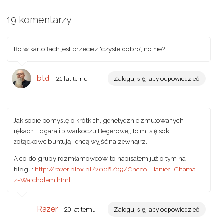
19 komentarzy
Bo w kartoflach jest przeciez 'czyste dobro’, no nie?
btd
20 lat temu
Zaloguj się, aby odpowiedzieć
Jak sobie pomyślę o krótkich, genetycznie zmutowanych
rękach Edgara i o warkoczu Begerowej, to mi się soki
żołądkowe buntują i chcą wyjść na zewnątrz.
A co do grupy rozmłamowców, to napisałem już o tym na
blogu:
http://ra2er.blox.pl/2006/09/Chocoli-taniec-Chama-
z-Warcholem.html
Razer
20 lat temu
Zaloguj się, aby odpowiedzieć