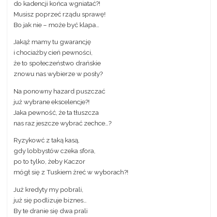
do kadencji końca wgniatać?!
Musisz poprzeć rządu sprawę!
Bo jak nie – może być klapa…
Jakąż mamy tu gwarancję
i chociażby cień pewności,
że to społeczeństwo drańskie
znowu nas wybierze w posły?
Na ponowny hazard puszczać
już wybrane ekscelencje?!
Jaka pewność, że ta tłuszcza
nas raz jeszcze wybrać zechce…?
Ryzykowć z taką kasą,
gdy lobbystów czeka sfora,
po to tylko, żeby Kaczor
mógł się z Tuskiem żreć w wyborach?!
Już kredyty my pobrali,
już się podlizuje biznes…
By te dranie się dwa prali