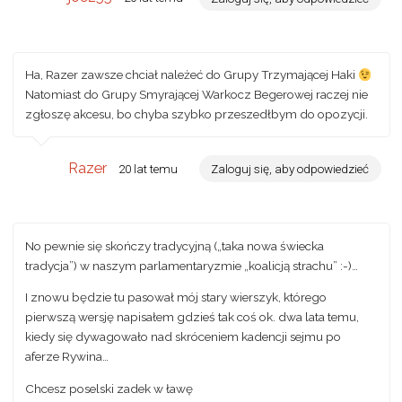
Ha, Razer zawsze chciał należeć do Grupy Trzymającej Haki
Natomiast do Grupy Smyrającej Warkocz Begerowej raczej nie
zgłoszę akcesu, bo chyba szybko przeszedłbym do opozycji.
Razer
20 lat temu
Zaloguj się, aby odpowiedzieć
No pewnie się skończy tradycyjną („taka nowa świecka
tradycja”) w naszym parlamentaryzmie „koalicją strachu” :-)…
I znowu będzie tu pasował mój stary wierszyk, którego
pierwszą wersję napisałem gdzieś tak coś ok. dwa lata temu,
kiedy się dywagowało nad skróceniem kadencji sejmu po
aferze Rywina…
Chcesz poselski zadek w ławę