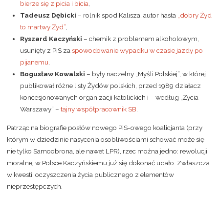
bierze się z picia i bicia
,
Tadeusz Dębicki
– rolnik spod Kalisza, autor hasła
„dobry Żyd
to martwy Żyd”
,
Ryszard Kaczyński
– chemik z problemem alkoholowym,
usunięty z PiS za
spowodowanie wypadku w czasie jazdy po
pijanemu
,
Bogusław Kowalski
– były naczelny „Myśli Polskiej”, w której
publikował różne listy Żydów polskich, przed 1989 działacz
koncesjonowanych organizacji katolickich i – według „Życia
Warszawy” –
tajny współpracownik SB
.
Patrząc na biografie posłów nowego PiS-owego koalicjanta (przy
którym w dziedzinie nasycenia osobliwościami schować może się
nie tylko Samoobrona, ale nawet LPR), rzec można jedno: rewolucji
moralnej w Polsce Kaczyńskiemu już się dokonać udało. Zwłaszcza
w kwestii oczyszczenia życia publicznego z elementów
nieprzestępczych.