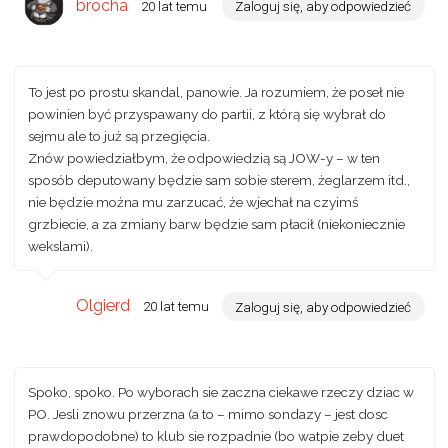
brocha
20 lat temu
Zaloguj się, aby odpowiedzieć
To jest po prostu skandal, panowie. Ja rozumiem, że poseł nie
powinien być przyspawany do partii, z którą się wybrał do
sejmu ale to już są przegięcia.
Znów powiedziałbym, że odpowiedzią są JOW-y – w ten
sposób deputowany będzie sam sobie sterem, żeglarzem itd.,
nie będzie można mu zarzucać, że wjechał na czyimś
grzbiecie, a za zmiany barw będzie sam płacił (niekoniecznie
wekslami).
Olgierd
20 lat temu
Zaloguj się, aby odpowiedzieć
Spoko, spoko. Po wyborach sie zaczna ciekawe rzeczy dziac w
PO. Jesli znowu przerzna (a to – mimo sondazy – jest dosc
prawdopodobne) to klub sie rozpadnie (bo watpie zeby duet