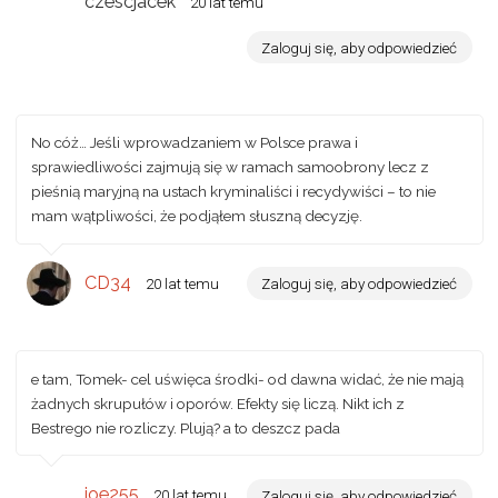
czescjacek
20 lat temu
Zaloguj się, aby odpowiedzieć
No cóż… Jeśli wprowadzaniem w Polsce prawa i
sprawiedliwości zajmują się w ramach samoobrony lecz z
pieśnią maryjną na ustach kryminaliści i recydywiści – to nie
mam wątpliwości, że podjąłem słuszną decyzję.
CD34
20 lat temu
Zaloguj się, aby odpowiedzieć
e tam, Tomek- cel uświęca środki- od dawna widać, że nie mają
żadnych skrupułów i oporów. Efekty się liczą. Nikt ich z
Bestrego nie rozliczy. Plują? a to deszcz pada
joe255
20 lat temu
Zaloguj się, aby odpowiedzieć