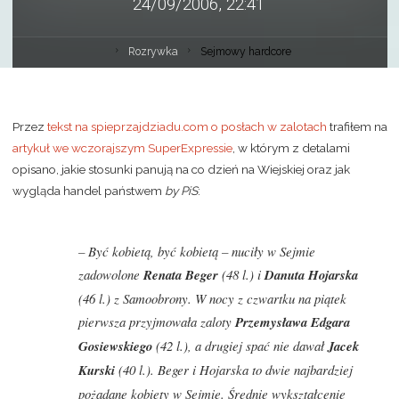
24/09/2006, 22:41
Rozrywka
Sejmowy hardcore
Przez
tekst na spieprzajdziadu.com o posłach w zalotach
trafiłem na
artykuł we wczorajszym SuperExpressie
, w którym z detalami
opisano, jakie stosunki panują na co dzień na Wiejskiej oraz jak
wygląda handel państwem
by PiS
:
– Być kobietą, być kobietą – nuciły w Sejmie
zadowolone
Renata Beger
(48 l.) i
Danuta Hojarska
(46 l.) z Samoobrony. W nocy z czwartku na piątek
pierwsza przyjmowała zaloty
Przemysława Edgara
Gosiewskiego
(42 l.), a drugiej spać nie dawał
Jacek
Kurski
(40 l.). Beger i Hojarska to dwie najbardziej
pożądane kobiety w Sejmie. Średnie wykształcenie