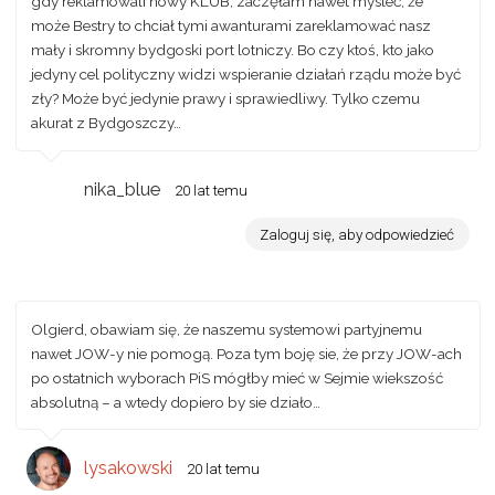
gdy reklamowali nowy KLUB, zaczęłam nawet mysleć, że
może Bestry to chciał tymi awanturami zareklamować nasz
mały i skromny bydgoski port lotniczy. Bo czy ktoś, kto jako
jedyny cel polityczny widzi wspieranie działań rządu może być
zły? Może być jedynie prawy i sprawiedliwy. Tylko czemu
akurat z Bydgoszczy…
nika_blue
20 lat temu
Zaloguj się, aby odpowiedzieć
Olgierd, obawiam się, że naszemu systemowi partyjnemu
nawet JOW-y nie pomogą. Poza tym boję sie, że przy JOW-ach
po ostatnich wyborach PiS mógłby mieć w Sejmie wiekszość
absolutną – a wtedy dopiero by sie działo…
lysakowski
20 lat temu