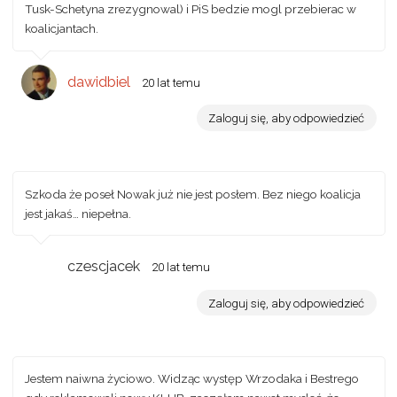
Tusk-Schetyna zrezygnowal) i PiS bedzie mogl przebierac w
koalicjantach.
dawidbiel
20 lat temu
Zaloguj się, aby odpowiedzieć
Szkoda że poseł Nowak już nie jest posłem. Bez niego koalicja
jest jakaś… niepełna.
czescjacek
20 lat temu
Zaloguj się, aby odpowiedzieć
Jestem naiwna życiowo. Widząc występ Wrzodaka i Bestrego