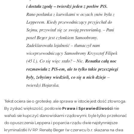
i dostała zgodę – twierdzi jeden z posłów PiS.
Rano posłanka z kurwikami w oczach znów była z
Lepperem. Kiedy przewodniczący przyjechał do
Sejmu, przywitał się ze swoją pretorianką. – Pani
poseł Beger jest członkiem Samoobrony.
Zadeklarowała lojalność – tłumaczył nam
wiceprzewodniczący Samoobrony Krzysztof Filipek
(45 l.). Co się więc stało? – Nic.
Renatka całą noc
rozmawiała z PiS-em, ale to tylko takie przeszpiegi
były, żebyśmy wiedzieli, co się u nich dzieje
–
twierdzi Hojarska.
Tekst ociera sie o groteskę, ale sprawa w istocie jest dość złowroga.
By zyskać większość, posłowie
Prawa i Sprawiedliwości
nie
wahali sie kupczyć stanowiskami rządowymi, byle tylko przekonać
do opuszczenia Leppera i poparcia rządu dwie najsłynniejsze
kryminalistki IV RP: Renatę Beger (w czerwcu b.r. skazana na dwa