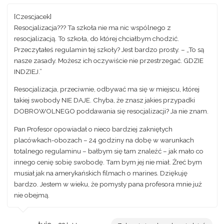
[Czescjacek]
Resocjalizacja??? Ta szkoła nie ma nic wspólnego z
resocjalizacją. To szkoła, do której chciałbym chodzić.
Przeczytałeś regulamin tej szkoły? Jest bardzo prosty. – „To są
nasze zasady. Możesz ich oczywiście nie przestrzegać. GDZIE
INDZIEJ.”
Resocjalizacja, przeciwnie, odbywać ma się w miejscu, której
takiej swobody NIE DAJE. Chyba, że znasz jakies przypadki
DOBROWOLNEGO poddawania się resocjalizacji? Ja nie znam.
Pan Profesor opowiadał o nieco bardziej zakniętych
placówkach-obozach – 24 godziny na dobę w warunkach
totalnego regulaminu – bałbym się tam znaleźć – jak mało co
innego cenię sobię swobodę. Tam bym jej nie miał. Żreć bym
musiał jak na amerykańskich filmach o marines. Dziękuję
bardzo. Jestem w wieku, że pomysły pana profesora mnie już
nie obejmą.