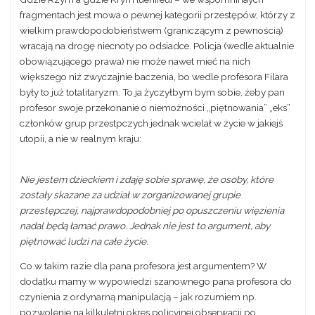
fragmentach jest mowa o pewnej kategorii przestępów, którzy z
wielkim prawdopodobieństwem (graniczącym z pewnością)
wracają na drogę niecnoty po odsiadce. Policja (wedle aktualnie
obowiązującego prawa) nie może nawet mieć na nich
większego niż zwyczajnie baczenia, bo wedle profesora Filara
były to już totalitaryzm. To ja życzyłbym bym sobie, żeby pan
profesor swoje przekonanie o niemożności „piętnowania” „eks”
członków grup przestpczych jednak wcielał w życie w jakiejś
utopii, a nie w realnym kraju:
Nie jestem dzieckiem i zdaję sobie sprawę, że osoby, które
zostały skazane za udział w zorganizowanej grupie
przestępczej, najprawdopodobniej po opuszczeniu więzienia
nadal będą łamać prawo. Jednak nie jest to argument, aby
piętnować ludzi na całe życie.
Co w takim razie dla pana profesora
jest
argumentem? W
dodatku mamy w wypowiedzi szanownego pana profesora do
czynienia z ordynarną manipulacją – jak rozumiem np.
pozwolenie na kilkuletni okres policyjnej obserwacji po