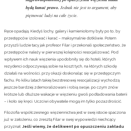
będą łamać prawo.
Jednak nie jest to argument, aby
piętnować ludzi na całe życie.
Ręce opadają. Kiedyś lochy, galery i kamieniołomy były po to, by
przestępców izolować i karać – maksymalnie dotkliwie. Potem
przyszli ludzie tacy jak profesor Filar i przekonali społeczeństwo, że
przestępców należy w pierwszej kolejności resocjalizować. Pod
wpływem ich nauk więzienia upodobniły się do hoteli, których
rezydenci odpoczywają sobie na koszt tych, na których szkodę
działali na wolności, przy okazji doskonaląc się w przestępczym
fachu. Po kilku latach takiej bezstresowej resocjalizacji wychodzą
jeszcze bardziej zdemoralizowani i robią swoje, po czym znów
krótsze lub dłuższe wakacje w więzieniu gwoli podładowania baterii
– i koło się kręci. Uczciwi obywatele mogą im tylko pozazdrościć.
Filozofia współczesnego więziennictwa jest w swej istocie spaczona
już w założeniu, co zresztą Filar w swej wypowiedzi niechcący
przyznał.
Jeśli wiemy, że delikwent po opuszczeniu zakładu