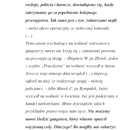
rozboje, pobicia i haracze, dowiadujemy się, kiedy
zatrzymamy go za popełnienie kolejnego
przestępstwa. Tak samo jest z tzw. żołnierzami mafii
– mówi oficer operacyjny ze stołecznej komendy.
(…)
Tymczasem wychodzący na wolność warszawscy
gangsterzy nawet nie kryją się z zamiarami powrotu
na przestępczą drogę. – Zbigniew W. ps Zbytek, jeden
z szefów „Pruszkowa” na wolność wyszedł w lutym.
Jeszcze tego samego dnia urządził (…) imprezę
ogłosił na niej, że reaktywuje grupę – mówią
policjanci. – Albo Marek C. ps Rympałek, który
wyszedł na wolność w kwietniu. Już jest podejrzany o
handel narkotykami. Mimo dziesiątków takich
przykładów prawo wiąże nam ręce.
Nie możemy
nawet śledzić gangstera, który własnie opuścił
więzienną celę. Dlaczego? Bo mógłby nas oskarżyć