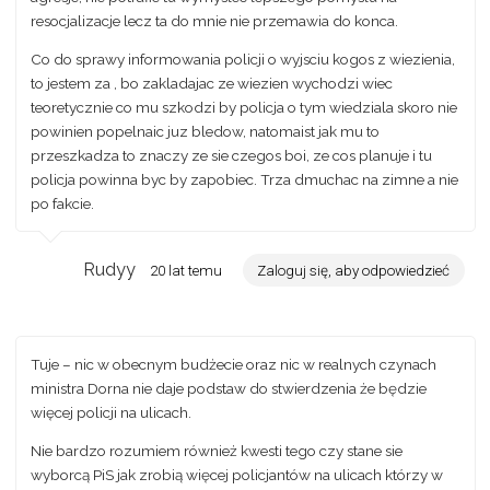
resocjalizacje lecz ta do mnie nie przemawia do konca.
Co do sprawy informowania policji o wyjsciu kogos z wiezienia,
to jestem za , bo zakladajac ze wiezien wychodzi wiec
teoretycznie co mu szkodzi by policja o tym wiedziala skoro nie
powinien popelnaic juz bledow, natomaist jak mu to
przeszkadza to znaczy ze sie czegos boi, ze cos planuje i tu
policja powinna byc by zapobiec. Trza dmuchac na zimne a nie
po fakcie.
Rudyy
20 lat temu
Zaloguj się, aby odpowiedzieć
Tuje – nic w obecnym budżecie oraz nic w realnych czynach
ministra Dorna nie daje podstaw do stwierdzenia że będzie
więcej policji na ulicach.
Nie bardzo rozumiem również kwesti tego czy stane sie
wyborcą PiS jak zrobią więcej policjantów na ulicach którzy w