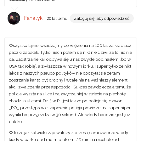
Fanatyk
20 lat temu
Zaloguj się, aby odpowiedzieć
Wszystko fajnie, wsadzajmy do więzienia na 100 lat za kradzież
paczki zapałek. Tylko niech potem się nikt nie dziwi ze to nic nie
da. Zaostrzanie kar odbywa się u nas zwykle pod hasłem „bo w
USA tak robią”, a zwłaszcza w nowym jorku. I super tylko że nikt
jakoś z naszych pseudo polityków nie doczytał się że tam
zostrzanie kar to był drobny i wcale nie najważnieszy element
akcji zwalczania przestępczości. Sukces zawdzieczaja temu że
policja wyszła na ulice i najzwyczajniej w swiecie na piechotę
chodziła ulicami. Dziś w PL jest tak że po policje się dzwoni
_PO_ przestępstwie, zapewnie policja powie że ma super hiper
wyniki bo przyjezdza w 30 sekund. Ale wtedy bandzior jest juz
daleko.
W to że jakikolwiek rząd walczy z przestęcami uwierze wtedy
kiedy w parku pod moim blokiem, 25 min na piechote od