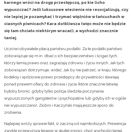
karnego wróci na drogę przestępczą, po kie licho
wypuszczać? Jeśli luksusowe wiezienia nie resocjalizują, czy
nie lepiej je pozamykać i trzymać więźniów w łańcuchach w
ciasnych piwnicach? Kara dotkliwsza (więc może nie będzie
się tam chciało niektórym wracać), a wychodzi znacznie
taniej.
Uczciwi obywatele płacą państwu podatki. Za te podatki państwo
zobowiązuje się m.in. dbać o ich bezpieczeństwo i ścigać tych,
którzy łamią prawo oraz zagrażają zdrowiu i życiu innych. Jak tych
zobowiązań dotrzymuje, widać. Jak by nie patrzeć, w kraju, którego
kodeksy i sędziowie prawo przestępcy do prywatności stawiają
ponad prawem ofiary do zdrowia i życia (które znacznie łatwiej
byłoby bronić, gdyby tylko policja śledziła poczynania
wypuszczonych gangsterów i psychopatów lub gdyby ich w ogóle
nie wypuszczano), Ziobro i Kaczyński mają jeszcze sporo do
zrobienia.
Najlepiej wróży sprawie fakt, iż zaczną od najmłodszych. Prewencja
zwykle przewyższa terapię w skuteczności, choć wychodzi taniej.