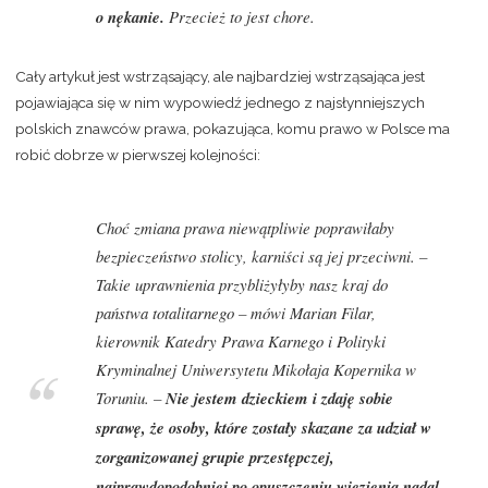
o nękanie.
Przecież to jest chore.
Cały artykuł jest wstrząsający, ale najbardziej wstrząsająca jest
pojawiająca się w nim wypowiedź jednego z najsłynniejszych
polskich znawców prawa, pokazująca, komu prawo w Polsce ma
robić dobrze w pierwszej kolejności:
Choć zmiana prawa niewątpliwie poprawiłaby
bezpieczeństwo stolicy, karniści są jej przeciwni. –
Takie uprawnienia przybliżyłyby nasz kraj do
państwa totalitarnego – mówi Marian Filar,
kierownik Katedry Prawa Karnego i Polityki
Kryminalnej Uniwersytetu Mikołaja Kopernika w
Toruniu. –
Nie jestem dzieckiem i zdaję sobie
sprawę, że osoby, które zostały skazane za udział w
zorganizowanej grupie przestępczej,
najprawdopodobniej po opuszczeniu więzienia nadal