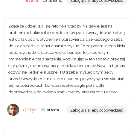
navaira
20 lat temu
Zaloguj się, aby odpowiedzieć
Zdaje że udzieliła ci się retoryka władzy. Najłatwiej jest na
problem od takie sobie proste rozwiązania wynajdować. Łatwiej
jest od tak pod wpływem emocji stwierdzić że każdego trzeba
do kicia wsadzić i łańcuchami przykuć. To że potem z tego kicia
będą wychodzić jeszcze więksi bandyci to jakoś w tym
momencie nie ma znaczenia. Rozumując w ten sposób prędzej
czy później rozumowanie przedstawione przez Navaira będzie
oczywiste i jedynie słuszne. TU trzeba myśleć o tym żeby
przede wszystkim zmieniać pierwotne przyczyny a nie skupiać
się na półśrodkach, bo właśnie akie ciągłe półśrodki
doprowadzają do takiego stanu rzeczy. zreszta co tu gadac…
qatryk
20 lat temu
Zaloguj się, aby odpowiedzieć