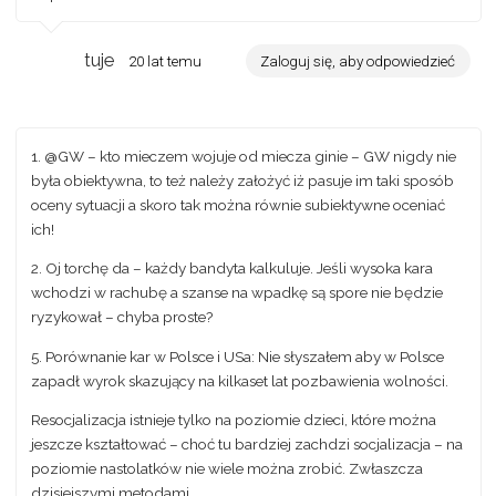
tuje
20 lat temu
Zaloguj się, aby odpowiedzieć
1. @GW – kto mieczem wojuje od miecza ginie – GW nigdy nie
była obiektywna, to też należy założyć iż pasuje im taki sposób
oceny sytuacji a skoro tak można równie subiektywne oceniać
ich!
2. Oj torchę da – każdy bandyta kalkuluje. Jeśli wysoka kara
wchodzi w rachubę a szanse na wpadkę są spore nie będzie
ryzykował – chyba proste?
5. Porównanie kar w Polsce i USa: Nie słyszałem aby w Polsce
zapadł wyrok skazujący na kilka
set
lat pozbawienia wolności.
Resocjalizacja istnieje tylko na poziomie dzieci, które można
jeszcze kształtować – choć tu bardziej zachdzi socjalizacja – na
poziomie nastolatków nie wiele można zrobić. Zwłaszcza
dzisiejszymi metodami.