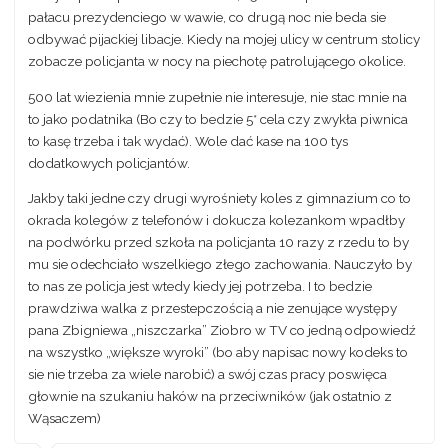
pałacu prezydenciego w wawie, co drugą noc nie beda sie
odbywać pijackiej libacje. Kiedy na mojej ulicy w centrum stolicy
zobacze policjanta w nocy na piechotę patrolującego okolice.
500 lat wiezienia mnie zupełnie nie interesuje, nie stac mnie na
to jako podatnika (Bo czy to bedzie 5* cela czy zwykła piwnica
to kasę trzeba i tak wydać). Wole dać kase na 100 tys
dodatkowych policjantów.
Jakby taki jedne czy drugi wyrośniety koles z gimnazium co to
okrada kolegów z telefonów i dokucza kolezankom wpadłby
na podwórku przed szkoła na policjanta 10 razy z rzedu to by
mu sie odechciało wszelkiego złego zachowania. Nauczyło by
to nas ze policja jest wtedy kiedy jej potrzeba. I to bedzie
prawdziwa walka z przestepczością a nie zenujące występy
pana Zbigniewa „niszczarka” Ziobro w TV co jedną odpowiedź
na wszystko „większe wyroki” (bo aby napisac nowy kodeks to
sie nie trzeba za wiele narobić) a swój czas pracy poswięca
głownie na szukaniu haków na przeciwników (jak ostatnio z
Wąsaczem)