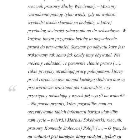
rzecznik prasowy Służby Więziennej. – Możemy
zawiadomić policję tylko wtedy, gdy na wolność
wychodzi osoba skazana za pedofilię, u której
psycholog stwierdzi zaburzenia na tle seksualnym. W
każdym innym przypadku byłoby to pogwałcenie
prawa do prywatności. Skazany po odbyciu kary jest
traktowany tak samo jak każdy inny obywatel. Nie
możemy zakładać, że ponownie złamie prawo (…).
Takie przepisy utrudniają pracę policjantom, którzy
przed rozpoczęciem niemal każdego śledztwa muszą
przewertować dziesiątki akt i sprawdzić, czy
przestępcy odsiadujący wyrok już wyszli na wolność.
– Na pewno przepis, który pozwoliłby nam na
otrzymywanie takich informacji bardzo ułatwiłby
nam życie – twierdzi Mariusz Sokołowski, rzecznik
prasowy Komendy Stołecznej Polcji. (…)
– O tym, że
na wolności jest bandyta, który siedział „tylko” za