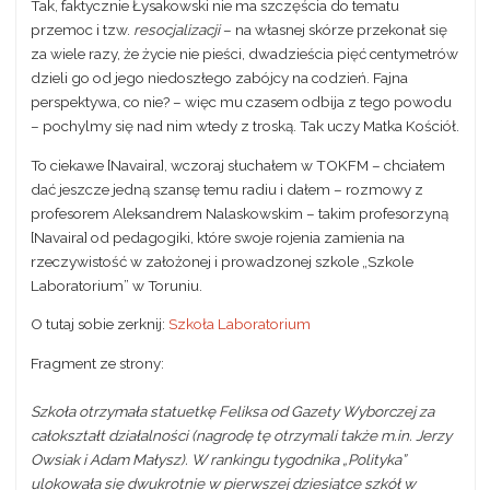
Tak, faktycznie Łysakowski nie ma szczęścia do tematu
przemoc
i tzw.
resocjalizacji
– na własnej skórze przekonał się
za wiele razy, że życie nie pieści, dwadzieścia pięć centymetrów
dzieli go od jego niedoszłego zabójcy na codzień. Fajna
perspektywa, co nie? – więc mu czasem odbija z tego powodu
– pochylmy się nad nim wtedy z troską. Tak uczy Matka Kościół.
To ciekawe [Navaira], wczoraj słuchałem w TOKFM – chciałem
dać jeszcze jedną szansę temu radiu i dałem – rozmowy z
profesorem Aleksandrem Nalaskowskim – takim profesorzyną
[Navaira] od pedagogiki, które swoje rojenia zamienia na
rzeczywistość w założonej i prowadzonej szkole „Szkole
Laboratorium” w Toruniu.
O tutaj sobie zerknij:
Szkoła Laboratorium
Fragment ze strony:
Szkoła otrzymała statuetkę Feliksa od Gazety Wyborczej za
całokształt działalności (nagrodę tę otrzymali także m.in. Jerzy
Owsiak i Adam Małysz). W rankingu tygodnika „Polityka”
ulokowała się dwukrotnie w pierwszej dziesiątce szkół w