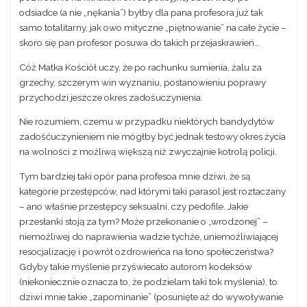
odsiadce (a nie „nękania”) byłby dla pana profesora już tak
samo totalitarny, jak owo mityczne „piętnowanie” na całe życie –
skoro się pan profesor posuwa do takich przejaskrawień…
Cóż Matka Kościół uczy, że po rachunku sumienia, żalu za
grzechy, szczerym win wyznaniu, postanowieniu poprawy
przychodzi jeszcze okres zadośuczynienia.
Nie rozumiem, czemu w przypadku niektórych bandydytów
zadośćuczynieniem nie mógłby być jednak testowy okres życia
na wolności z możliwą większą niż zwyczajnie kotrolą policji.
Tym bardziej taki opór pana profesoa mnie dziwi, że są
kategorie przestępców, nad którymi taki parasol jest roztaczany
– ano właśnie przestępcy seksualni, czy pedofile. Jakie
przesłanki stoją za tym? Może przekonanie o „wrodzonej” –
niemożliwej do naprawienia wadzie tychże, uniemożliwiającej
resocjalizację i powrót ozdrowieńca na łono społeczeństwa?
Gdyby takie myślenie przyświecało autorom kodeksów
(niekoniecznie oznacza to, że podzielam taki tok myślenia), to
dziwi mnie takie „zapominanie” (posunięte aż do wywoływanie