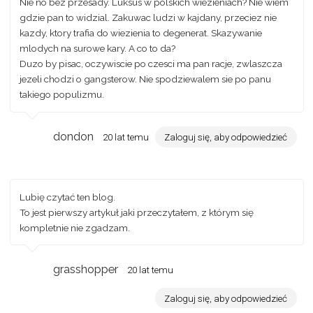
Nie no bez przesady. Luksus w polskich wiezieniach? Nie wiem
gdzie pan to widzial. Zakuwac ludzi w kajdany, przeciez nie
kazdy, ktory trafia do wiezienia to degenerat. Skazywanie
mlodych na surowe kary. A co to da?
Duzo by pisac, oczywiscie po czesci ma pan racje, zwlaszcza
jezeli chodzi o gangsterow. Nie spodziewalem sie po panu
takiego populizmu.
dondon
20 lat temu
Zaloguj się, aby odpowiedzieć
Lubię czytać ten blog.
To jest pierwszy artykuł jaki przeczytałem, z którym się
kompletnie nie zgadzam.
grasshopper
20 lat temu
Zaloguj się, aby odpowiedzieć