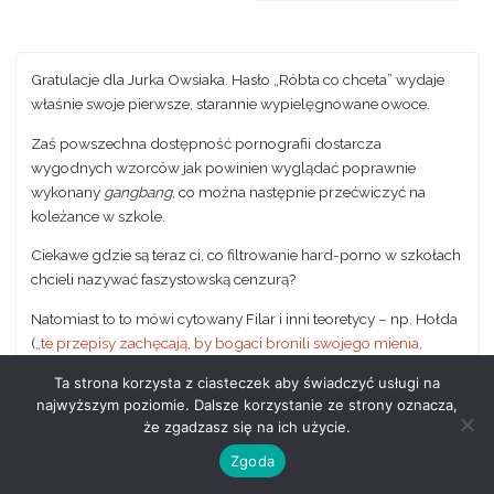
Gratulacje dla Jurka Owsiaka. Hasło
„Róbta co chceta”
wydaje
właśnie swoje pierwsze, starannie wypielęgnowane owoce.
Zaś powszechna dostępność pornografii dostarcza
wygodnych wzorców jak powinien wyglądać poprawnie
wykonany
gangbang
, co można następnie przećwiczyć na
koleżance w szkole.
Ciekawe gdzie są teraz ci, co filtrowanie hard-porno w szkołach
chcieli nazywać faszystowską cenzurą?
Natomiast to to mówi cytowany Filar i inni teoretycy – np. Hołda
(
„te przepisy zachęcają, by bogaci bronili swojego mienia,
zabijając biednych”
) to prosta konsekwencja oderwania od
Ta strona korzysta z ciasteczek aby świadczyć usługi na
rzeczywistości spowodowana bujaniem w obłokach
najwyższym poziomie. Dalsze korzystanie ze strony oznacza,
pseudohumanizmu i leseferyzmu społecznego, inny słowy
że zgadzasz się na ich użycie.
uznawania
idei i teorii
za nadrzędne w stosunku do
Zgoda
rzeczywistości (to jest piękne:
„Nie jestem dzieckiem i zdaję
sobie sprawę (…). Jednak (…)”
).