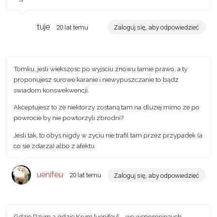
tuje
20 lat temu
Zaloguj się, aby odpowiedzieć
Tomku, jesli wiekszosc po wyjsciu znowu łamie prawo, a ty
proponujesz surowe karanie i niewypuszczanie to bądz
swiadom konswekwencji.
Akceptujesz to ze niektorzy zostaną tam na dluzej mimo ze po
powrocie by nie powtorzyli zbrodni?
Jesli tak, to obys nigdy w zyciu nie trafil tam przez przypadek (a
co sie zdarza) albo z afektu.
uenifeu
20 lat temu
Zaloguj się, aby odpowiedzieć
Gdzie Rzym a gdzie Krym [uenifeu] – we wspomninaych