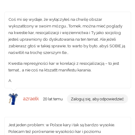
Coś mi się wydaje, że wyłączyłeś na chwilę obszar
wykszatłcony w swoim mózgu…Tomek, można mieć poglądy
na kwestie kar, resocjalizacji i więziennictwa i Ty jako socjolog
jesteś uprawniony do dyskutowania na ten temat. Ale jeżeli
zabierasz głoś w takiej sprawie, to warto by było, abyś SOBIE ją
naświtlił na trochę szerszym tle…
Kwestia represyjności kar w korelacji z resocjalizacją – to jest
temat… a nie coś na ktszatłt manifestu karania.
A.
azraelk
20 lat temu
Zaloguj się, aby odpowiedzieć
Jest jeden problem: w Polsce kary i tak są bardzo wysokie.
Polecam też porównanie wysokości kar i poziomu