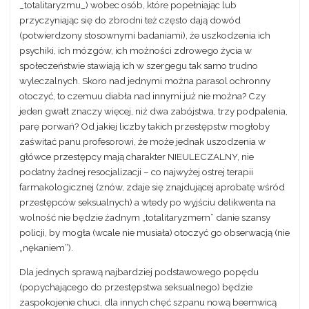
_totalitaryzmu_) wobec osób, które popełniając lub
przyczyniając się do zbrodni też często dają dowód
(potwierdzony stosownymi badaniami), że uszkodzenia ich
psychiki, ich mózgów, ich możności zdrowego życia w
społeczeństwie stawiają ich w szergegu tak samo trudno
wyleczalnych. Skoro nad jednymi można parasol ochronny
otoczyć, to czemuu diabła nad innymi już nie można? Czy
jeden gwałt znaczy więcej, niż dwa zabójstwa, trzy podpalenia,
parę porwań? Od jakiej liczby takich przestępstw mogłoby
zaświtać panu profesorowi, że może jednak uszodzenia w
główce przestępcy mają charakter NIEULECZALNY, nie
podatny żadnej resocjalizacji – co najwyżej ostrej terapii
farmakologicznej (znów, zdaje się znajdującej aprobatę wśród
przestępców seksualnych) a wtedy po wyjściu delikwenta na
wolność nie będzie żadnym „totalitaryzmem” danie szansy
policji, by mogła (wcale nie musiała) otoczyć go obserwacją (nie
„nękaniem”).
Dla jednych sprawą najbardziej podstawowego popędu
(popychającego do przestępstwa seksualnego) będzie
zaspokojenie chuci, dla innych chęć szpanu nową beemwicą