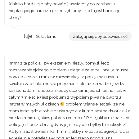
(daleko bardziej błahy powód!) wystarczy do zarąbania
niepłacącego haraczu przedsiębiorcy. I kto tu jest bardziej
chory?!
tuje
20 lat temu
Zaloguj się, aby odpowiedzieć
hmm z ta policja i zwiekszeniem niezly, pomysl, lecz
rozwiazanie ejdnego problemu ciagnie za soba, inne, ja musze
powiedziec ze u mnie w miescie akcja z policja na ulicach
swietnie zadziala, musze przyznac z eteraz ich widze, jezdza
samochodami, chdoza miedzy ulczkami, jest ich pelno i tak w
calym 3miejscie:) jest problem z wypiciem piwa na dworzu
nawet w malych uliczkach
problem wlansie jest taki ze nie
mam teraz gdzie sobie piwka wypic z kumplami na dworku:-) a
nie stac mnie na jakies puby :> i co robic?:P Ale jakby nie patrzec
policja jest potzrebna gdyby jej nie bylo to bylby tu meksyk :/
Az tym zaostrzeniem kar hmm… jakby nie patrzec agresja rodzi
agresje, nie potrafie tu wymyslec lepszego pomyslu na