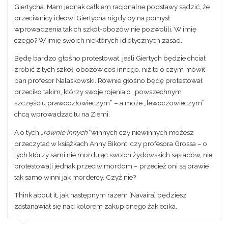
Giertycha. Mam jednak całkiem racjonalne podstawy sądzić, że
przeciwnicy ideowi Giertycha nigdy by na pomysł
wprowadzenia takich szkół-obozów nie pozwolili. W imię
czego? W imię swoich niektórych idiotycznych zasad.
Będę bardzo głośno protestował, jeśli Giertych będzie chciał
zrobić z tych szkół-obozów coś innego, niż to o czym mówił
pan profesor Nalaskowski. Równie głośno będę protestował
przeciko takim, którzy swoje rojenia o „powszechnym
szczęściu prawoczłowieczym” – a może „lewoczowieczym”
chcą wprowadzać tu na Ziemi.
A o tych
„równie innych”
winnych czy niewinnych możesz
przeczytać w książkach Anny Bikont, czy profesora Grossa – o
tych którzy sami nie mordując swoich żydowskich sąsiadów, nie
protestowali jednak przeciw mordom – przecież oni są prawie
tak samo winni jak mordercy. Czyż nie?
Think about it, jak następnym razem [Navaira] będziesz
zastanawiał się nad kolorem zakupionego żakiecika.