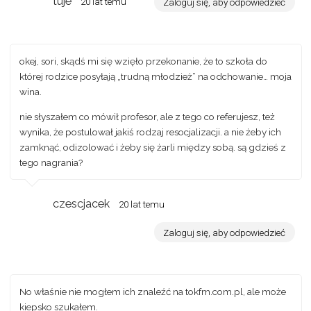
tuje
20 lat temu
Zaloguj się, aby odpowiedzieć
okej, sori, skądś mi się wzięło przekonanie, że to szkoła do
której rodzice posyłają „trudną młodzież” na odchowanie… moja
wina.
nie słyszałem co mówił profesor, ale z tego co referujesz, też
wynika, że postulował jakiś rodzaj resocjalizacji. a nie żeby ich
zamknąć, odizolować i żeby się żarli między sobą. są gdzieś z
tego nagrania?
czescjacek
20 lat temu
Zaloguj się, aby odpowiedzieć
No właśnie nie mogłem ich znaleźć na tokfm.com.pl, ale może
kiepsko szukałem.