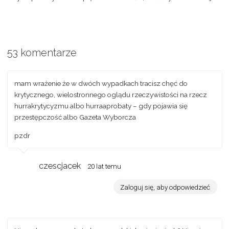
53 komentarze
mam wrażenie że w dwóch wypadkach tracisz chęć do
krytycznego, wielostronnego oglądu rzeczywistości na rzecz
hurrakrytycyzmu albo hurraaprobaty – gdy pojawia się
przestępczość albo Gazeta Wyborcza
pzdr
czescjacek
20 lat temu
Zaloguj się, aby odpowiedzieć