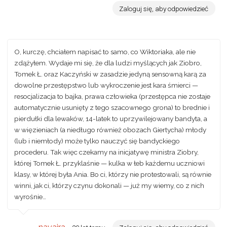
Zaloguj się, aby odpowiedzieć
O, kurczę, chciałem napisać to samo, co Wiktoriaka, ale nie
zdążyłem. Wydaje mi się, że dla ludzi myślących jak Ziobro,
Tomek Ł. oraz Kaczyński w zasadzie jedyną sensowną karą za
dowolne przestępstwo lub wykroczenie jest kara śmierci —
resocjalizacja to bajka, prawa człowieka (przestępca nie zostaje
automatycznie usunięty z tego szacownego grona) to brednie i
pierdułki dla lewaków, 14-latek to uprzywilejowany bandyta, a
w więzieniach (a niedługo również obozach Giertycha) młody
(lub i niemłody) może tylko nauczyć się bandyckiego
procederu. Tak więc czekamy na inicjatywę ministra Ziobry,
której Tomek Ł. przyklaśnie — kulka w łeb każdemu uczniowi
klasy, w której była Ania. Bo ci, którzy nie protestowali, są równie
winni, jak ci, którzy czynu dokonali — już my wiemy, co z nich
wyrośnie…