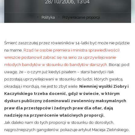
28/10/2006, 13:04
Polityka
Przywracanie proporcji
Śmierć zaszczutej przez rówieśników 14-latki być może nie pójdzie
na marne.
Rząd (w osobie premiera i ministra sprawiedliwości)
wreszcie postanowił zabrać się na serio za uprzywilejowanie
młodych bandytów w stosunku do bandytów starszych.
Biorąc pod
uwagę, że – o czym już kiedyś pisałem – starsi bandyci i tak
pozostają uprzywilejowani w stosunku do ludzi, których gwałcą,
okradają i mordują, nie jest to zbyt wiele.
Niemniej wysiłki Ziobry i
Kaczyńskiego trzeba docenić, gdyż w świecie, w którym
dyskurs publiczny zdominowali zwolennicy maksymalnych
praw dla przestępców i żadnych praw dla ofiar, dają
nadzieję na przywrócenie właściwych proporcji.
Jak daleko nam do tych proporcji w stosunku do dorosłych,
najgroźniejszych gangsterów, pokazuje artykuł Macieja Zielińskiego,