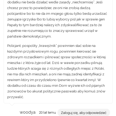
dodatku nie beda działać wedle zasady „niechcemisię”. Jesli
chcesz przez to powiedziec ze oni nie zrobią dadzą
policjantów bo to nie da im mojego głosu tylko bedą urzadzać
zenujące igrzyska (bo to lubią wyborcy pis) jak w sprawie gen
Papały to tym bardziej nalezy ich zdyskwalifikować za to że
zupełnie nie rozumieją co to znaczy sprawować urząd w
państwie demokratycznym.
Policjant, pospolity „krawężnik” powinnien stać sobie na
kazdymn przysłowiowym rogu, powinnien kierować sie
zdrowym rozsadkiem i pilnować spraw społeczności w której
mieszka i z która żyje od lat. Dziś w wawie porzadku pilnują
ludzie których sciaga się z róznych odległych miejsc z Polski,
nie ma dla nich mieszkań, a oni nie mają zadnej identyfikacji z
rewirem który im przydzielono (pewnie co kwartał inny). W
dodatku od czasu do czasu min Dorn wyzwie ich od pijanych
zomowców bo akurat politycznie pasowało aby komuś znów
przywalić.
woodya
20 lat temu
Zaloguj się, aby odpowiedzieć