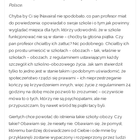
Polsce.
Chyba by Ci się [Navaira] nie spodobało, co pan profesor miał
do powiedzenia: opowiadał o swoje szkole i o tym jak powinny
wyglądać miejsca dla tych, którzy udowodnili, że w szkole
funkcjonować nie są w stanie – choćby ta głośna piątka. Czy
pan profesor chciałby ich zatłuc? Nic podobnego. Chciałby ich
po prostu umieścić w szkołach – obozach – tak, właśnie w
szkołach – obozach, z regulaminem ustawiającym każdy
szczegół ich szkolno-obozowego życia. Jak sam stwierdził
tylko to jedno jest w stanie takim i podobnym uświadomić, że
społeczeństwo rządzi się prawami – ich nieprzestrzeganie
kończy się krzywdzeniem innych, więc życie z regulaminem 24
godziny na dobę może pozwoli to zrozumieć – oczywiście
mówa to o tych, którzy nie są psychopatami, ale nie
przypuszczam, by nawet wśród tej piątki tacy byli.
Giertych chce powołać do istnienia takie szkoły-obozy. Czy
takie? Obawiam się, że niesety nie. Obawiam się, że pomysł,
któremu bardziej doświadczeni od Ciebie i ode mnie by
przyklasnęli zostanie wypaczony i rozpieprzony przez ludzi