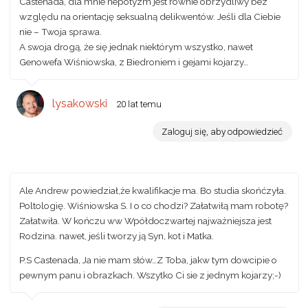
Castenada, dla mnie nepotyzm jest równie obrzydliwy bez
względu na orientację seksualną delikwentów. Jeśli dla Ciebie
nie – Twoja sprawa.
A swoja drogą, że się jednak niektórym wszystko, nawet
Genowefa Wiśniowska, z Biedroniem i gejami kojarzy…
lysakowski
20 lat temu
Zaloguj się, aby odpowiedzieć
Ale Andrew powiedział,że kwalifikacje ma. Bo studia skońćzyła.
Poltologię. Wiśniowska S. I o co chodzi? Załatwiłą mam robotę?
Załatwiła. W kończu ww Wpółdoczwartej najważniejsza jest
Rodzina. nawet, jeśli tworzy ją Syn, kot i Matka.
P.S Castenada, Ja nie mam słów…Z Toba, jakw tym dowcipie o
pewnym panu i obrazkach. Wszytko Ci sie z jednym kojarzy;-)