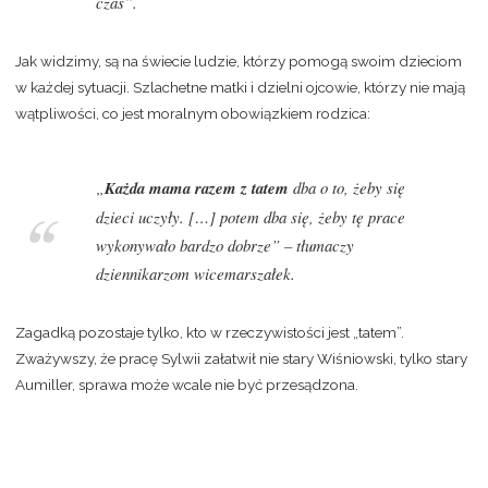
czas”.
Jak widzimy, są na świecie ludzie, którzy pomogą swoim dzieciom
w każdej sytuacji. Szlachetne matki i dzielni ojcowie, którzy nie mają
wątpliwości, co jest moralnym obowiązkiem rodzica:
„
Każda mama razem z tatem
dba o to, żeby się
dzieci uczyły. […] potem dba się, żeby tę prace
wykonywało bardzo dobrze” – tłumaczy
dziennikarzom wicemarszałek.
Zagadką pozostaje tylko, kto w rzeczywistości jest „tatem”.
Zważywszy, że pracę Sylwii załatwił nie stary Wiśniowski, tylko stary
Aumiller, sprawa może wcale nie być przesądzona.