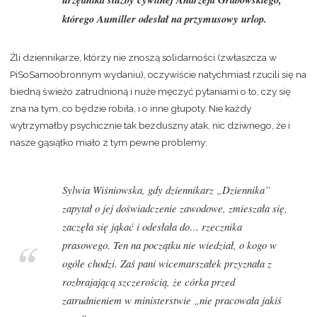
którego Aumiller odesłał na przymusowy urlop.
Źli dziennikarze, którzy nie znoszą solidarności (zwłaszcza w
PiSoSamoobronnym wydaniu), oczywiście natychmiast rzucili się na
biedną świeżo zatrudnioną i nuże męczyć pytaniami o to, czy się
zna na tym, co będzie robiła, i o inne głupoty. Nie każdy
wytrzymałby psychicznie tak bezduszny atak, nic dziwnego, że i
nasze gąsiątko miało z tym pewne problemy:
Sylwia Wiśniowska, gdy dziennikarz „Dziennika”
zapytał o jej doświadczenie zawodowe, zmieszała się,
zaczęła się jąkać i odesłała do… rzecznika
prasowego. Ten na początku nie wiedział, o kogo w
ogóle chodzi. Zaś pani wicemarszałek przyznała z
rozbrajającą szczerością, że córka przed
zatrudnieniem w ministerstwie „nie pracowała jakiś