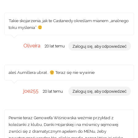
Takie skojarzenia, jak te Castanedy określam mianem „analnego
toku myślenia”
Oliveira
20 lat temu
Zaloguj się, aby odpowiedzieć
aleś Aumillera ubrał..
Teraz się nie wywinie
joe255
20 lat temu
Zaloguj się, aby odpowiedzieć
Pewnie teraz Genowefa Wiśniowska weźmie przykład z
koleżanki z klubu, Danki Hojarskiej i na mównicy sejmowej
zwróci się z dramatycznym apelem do MENu, żeby
powstrzymać wredne łże-elickie media, przez które jej córka