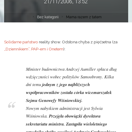
21/11/2006, 13:52
Bez kategorii
Mama razem z tatem
Solidarne państwo
reality show. Odsłona chyba z pięćsetna (za
„Dziennikiem”, PAP-em i Onetem
):
Minister budownictwa Andrzej Aumiller spłaca dług
wdzięczności wobec polityków Samoobrony. Kilka
dni temu
jednym z jego najbliższych
współpracowników została córka wicemarszałek
Sejmu Genowefy Wiśniowskiej.
Nowym nabytkiem administracji jest Sylwia
Wiśniowska.
Przejęła obowiązki dyrektora
sekretariatu ministra. Zastąpiła wieloletniego
urzędnika służby cywilnej Andrzeja Grabowskiego,