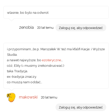
wlasnie, bo bylo na odwrot
zenobia
20 lat temu
Zaloguj się, aby odpowiedzieć
i przypominam, że p. Marszałek W.
też
ma kfalifi Kacje: i Wyższe
Studia.
a nawet najwyższe; bo
ezoteryczne
…
cóż, Elity (= musimy zrekonstruować.)
taka Tradycja.
ex-tradycja znaczy.
co muszą nam oddać…
makowski
20 lat temu
Zaloguj się, aby odpowiedzieć