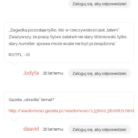
Zaloguj się, aby odpowiedzieć
„Zagadką pozostaje tylko, kto w rzeczywistości jest „tatem”.
Zważywszy, że pracę Sylwii załatwił nie stary Wiśniowski, tylko
stary Aumiller, sprawa może wcale nie być przesądzona.”
ROTFL :-)))
Judyta
20 lat temu
Zaloguj się, aby odpowiedzieć
Gazeta „ukradła” temat?
http://wiadomosci.gazeta.pl/wiadomosci/1,53600,3806871.html
daavid
20 lat temu
Zaloguj się, aby odpowiedzieć