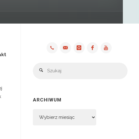
akt
Szuka
Szukaj
j
k
ARCHIWUM
Archiwum