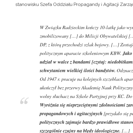
stanowisku Szefa Oddziału Propagandy i Agitacji Zarz
W Związku Radzieckim kończy 10-latkę jako wyr
zmobilizowany
[…]
do Milicji Obywatelskiej
[
DP, z którą przechodzi szlak bojowy.
[…]
Zostaj
politycznym aparacie szkoleniowym KBW.
Jako
udział w walce z bandami
[czytaj:
niedobitkam
schwytaniem wielkiej ilości bandytów.
Odznacz
Od 1947 r. pracuje na kolejnych szczeblach ap
ukończył bez przerwy Akademię Nauk Politycznyc
wolny słuchacz na Szkole Partyjnej przy KC. Do
Wyróżnia się nieprzeciętnymi zdolnościami zar
propagandowych i agitacyjnych
[przydało się p
politycznych zajmuje bardzo prawidłowe stanow
szczególnie czujny na błędy ideologiczne.
[…]