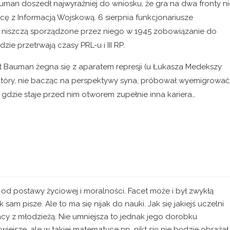
man doszedł najwyraźniej do wniosku, że gra na dwa fronty ni
acę z Informacją Wojskową. 6 sierpnia funkcjonariusze
niszczą sporządzone przez niego w 1945 zobowiązanie do
e przetrwają czasy PRL-u i III RP.
nt Bauman żegna się z aparatem represji (u Łukasza Medekszy
 który, nie bacząc na perspektywy syna, próbował wyemigrować
, gdzie staje przed nim otworem zupełnie inna kariera…
d postawy życiowej i moralności. Facet może i był zwykłą
sam pisze. Ale to ma się nijak do nauki. Jak się jakiejś uczelni
acy z młodzieżą. Nie umniejsza to jednak jego dorobku
jsze, ale w takiej matematyce np. nikt się nie będzie obrażał