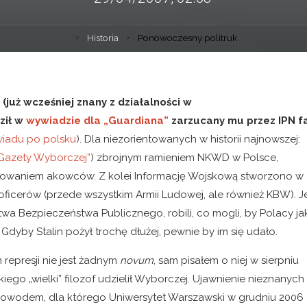
Historia
Ponowoczesny politruk
już wcześniej znany z działalności
w
ził w
wywiadzie dla „Guardiana”
zarzucany mu przez IPN f
wiadu po polsku
). Dla niezorientowanych w historii najnowszej:
„Gazety Wyborczej”
) zbrojnym ramieniem NKWD w Polsce,
dowaniem akowców. Z kolei Informację Wojskową stworzono w
i oficerów (przede wszystkim Armii Ludowej, ale również KBW). Je
rstwa Bezpieczeństwa Publicznego, robili, co mogli, by Polacy ja
 Gdyby Stalin pożył trochę dłużej, pewnie by im się udało.
epresji nie jest żadnym
novum
, sam pisałem o niej w sierpniu
akiego „wielki” filozof udzielił Wyborczej. Ujawnienie nieznanych
 powodem, dla którego Uniwersytet Warszawski w grudniu 2006