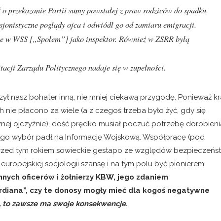
ł o przekazanie Partii sumy powstałej z praw rodziców do spadku
sjonistyczne poglądy ojca i odwiódł go od zamiaru emigracji.
uje w WSS
[„Społem”]
jako inspektor. Również w ZSRR byłą
acji Zarządu Politycznego nadaje się w zupełności.
ył nasz bohater inną, nie mniej ciekawą przygodę. Ponieważ kr
nie płacono za wiele (a z czegoś trzeba było żyć, gdy się
cznej ojczyźnie), dość prędko musiał poczuć potrzebę dorobieni
 Jego wybór padł na Informację Wojskową. Współpracę (pod
przed tym rokiem sowieckie gestapo ze względów bezpieczeńs
europejskiej socjologii szansę i na tym polu być pionierem.
innych
oficerów
i
żołnierzy
KBW, jego zdaniem
rdiana”, czy te donosy mogły mieć dla kogoś negatywne
o, to zawsze ma swoje konsekwencje
.