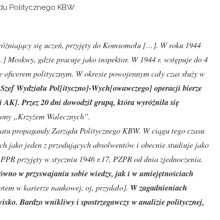
ądu Politycznego KBW:
óżniający się uczeń, przyjęty do Komsomołu
[…]
. W roku 1944
…]
Moskwy, gdzie pracuje jako inspektor. W 1944 r. wstępuje do 4
e oficerem politycznym. W okresie powojennym cały czas służy w
 Szef Wydziału Pol[ityczno]-Wych[owawczego] operacji bierze
i AK
]
. Przez 20 dni dowodził grupą, która wyróżniła się
ony „Krzyżem Walecznych”.
aratu propagandy Zarządu Politycznego KBW. W ciągu tego czasu
h jako jeden z przodujących absolwentów i obecnie studiuje jako
 PPR przyjęty w styczniu 1946 r.17, PZPR od dnia zjednoczenia.
ówno w przyswajaniu sobie wiedzy, jak i w umiejętnościach
otem w karierze naukowej, oj, przydało].
W zagadnieniach
isko. Bardzo wnikliwy i spostrzegawczy w analizie politycznej,