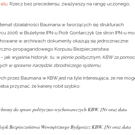
ratu
. Rzecz bez precedensu, zważywszy na rangę uczonego,
a temat działalności Baumana w tworzących się strukturach
u 2006 w Biuletynie IPN-u Piotr Gontarczyk (ze stron IPN-u m
 Zachowane w archiwach dokumenty okazują się jednoznaczne:
olityczno-propagandowego Korpusu Bezpieczeństwa
 jak wyjaśnia historyk:
tu, w pionie politycznym, KBW za pomoc
rowych w sprawne narzędzie zbrodniczego systemu.
ch przez Baumana w KBW jest na tyle interesująca, że nie mog
eba przyznać, że karierę robił szybko:
hrony do spraw polityczno-wychowawczych KBW. [Nr oraz data
Wojsk Bezpieczeństwa Wewnętrznego Bydgoszcz KBW. [Nr oraz data