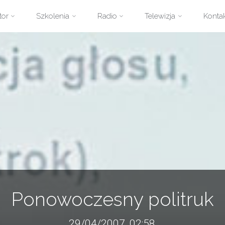
zejdź
tor
Szkolenia
Radio
Telewizja
Konta
ści
Ponowoczesny politruk
29/04/2007, 02:58