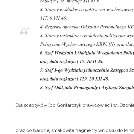
rozkazu:] 58. miesiąc XII 45 r.
3.
Starszy wykładowca polityczno-wychowawczy 
117. 6 VII 46.
4.
Rezerwa oficerska Oddziału Personalnego KBW
5.
Starszy instruktor wyszkolenia polityczno-
Polityczno-Wychowawczego KBW. [Nr oraz data 
6. Szef Wydziału I Oddziału Wyszkolenia Pol
oraz data rozkazu:] 17. 10 II 48.
7. Szef I-go Wydziału jednocześnie Zastępca
oraz data rozkazu:] 129. 20 XII 48.
8. Szef Oddziału Propagandy i Agitacji Zarządu
Dla sceptyków (bo Gontarczyk prawicowiec i w „Ozonie” 
oraz co bardziej smakowite fragmenty wniosku do Min