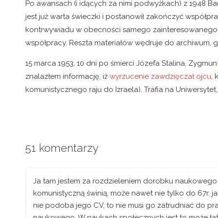
Po awansach (i idących za nimi podwyżkach) z 1948 Bau
jest już warta świeczki i postanowił zakończyć współpr
kontrwywiadu w obecności samego zainteresowanego 
współpracy. Reszta materiałów wędruje do archiwum, gdzi
15 marca 1953, 10 dni po śmierci Józefa Stalina, Zygmu
znalazłem informację, iż
wyrzucenie zawdzięczał ojcu
,
komunistycznego raju do Izraela). Trafia na Uniwersytet
51 komentarzy
Ja tam jestem za rozdzieleniem dorobku naukowego o
komunistyczną świnią, może nawet nie tylko do 67r. jak 
nie podoba jego CV, to nie musi go zatrudniać do pr
naukowego. W naukach społecznych jest to może łatwie