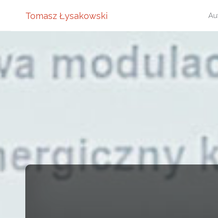
Pr
Tomasz Łysakowski
Au
do
tre