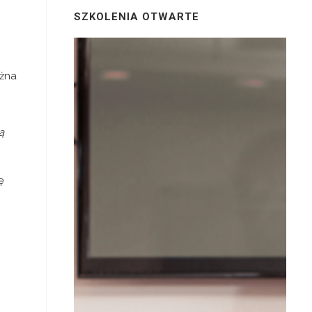
SZKOLENIA OTWARTE
ożna
ą
ę