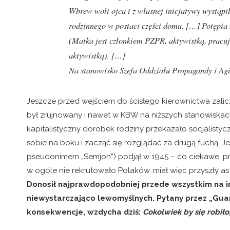
Wbrew woli ojca i z własnej inicjatywy wystąpi
rodzinnego w postaci części domu.
[…]
Potępia 
(Matka jest członkiem PZPR, aktywistką, prac
aktywistką).
[…]
Na stanowisko Szefa Oddziału Propagandy i Agit
Jeszcze przed wejściem do ścisłego kierownictwa zalicz
był zrujnowany i nawet w KBW na niższych stanowiskach 
kapitalistyczny dorobek rodziny przekazało socjalisty
sobie na boku i zacząć się rozglądać za drugą fuchą.
pseudonimem „Semjon”) podjął w 1945 – co ciekawe, 
w ogóle nie rekrutowało Polaków, miał więc przyszły as 
Donosił najprawdopodobniej przede wszystkim na 
niewystarczająco lewomyślnych. Pytany przez „Gua
konsekwencje, wzdycha dziś:
Cokolwiek by się robił