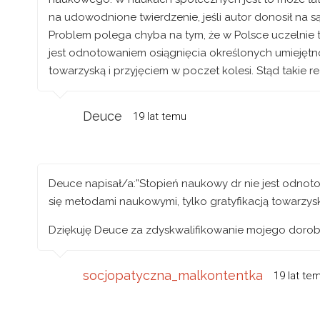
na udowodnione twierdzenie, jeśli autor donosił na s
Problem polega chyba na tym, że w Polsce uczelnie 
jest odnotowaniem osiągnięcia określonych umiejętno
towarzyską i przyjęciem w poczet kolesi. Stąd takie 
Deuce
19 lat temu
Deuce napisał/a:”Stopień naukowy dr nie jest odnot
się metodami naukowymi, tylko gratyfikacją towarzysk
Dziękuję Deuce za zdyskwalifikowanie mojego dorobku 
socjopatyczna_malkontentka
19 lat te