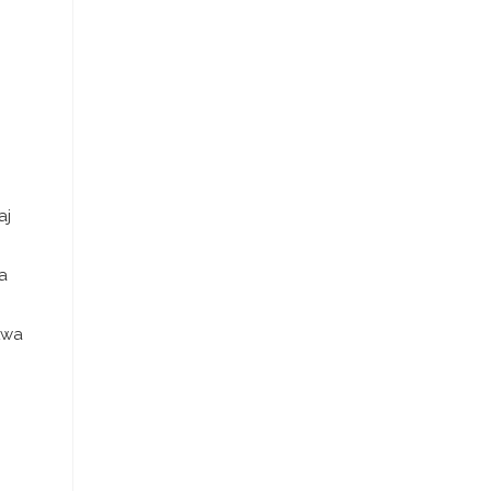
aj
a
twa