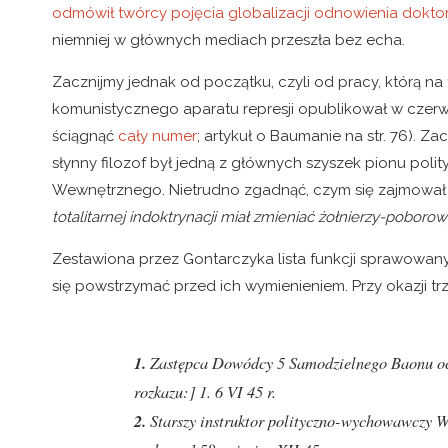
odmówił twórcy pojęcia globalizacji odnowienia dokto
niemniej w głównych mediach przeszła bez echa.
Zacznijmy jednak od początku, czyli od pracy, którą n
komunistycznego aparatu represji opublikował w czerwc
ściągnąć
cały numer
; artykuł o Baumanie na str. 76).
słynny filozof był jedną z głównych szyszek pionu p
Wewnętrznego. Nietrudno zgadnąć, czym się zajmował –
totalitarnej indoktrynacji miał zmieniać żołnierzy-pobo
Zestawiona przez Gontarczyka lista funkcji sprawowany
się powstrzymać przed ich wymienieniem. Przy okazji trz
1.
Zastępca Dowódcy 5 Samodzielnego Baonu oc
rozkazu:] 1. 6 VI 45 r.
2.
Starszy instruktor polityczno-wychowawczy 