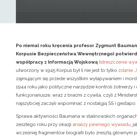
Po niemal roku kręcenia profesor Zygmunt Bauman (
Korpusie Bezpieczeństwa Wewnętrznego)
potwierd
współpracy z Informacją Wojskową
(
streszczenie wy
utworzony w 1945 Korpus był (i nie jest to tylko
zdanie 
zajmującym się przede wszystkim wyłapywaniem i mor
1944 roku jako polityczne narzędzie kontroli żołnierzy 
funkcjonariusze, wraz z braćmi z cywila, czyli z Ministe
najszybciej zaczęli wspominać z nostalgią SS i gestapo.
Sprawa aktywności Baumana w stalinowskich organach r
zeszłego roku przy okazji
analizy pewnego wywiadu
, j
wcześniej fragmentów biografii było zresztą głównym