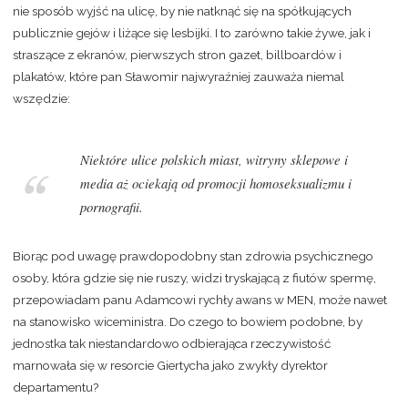
nie sposób wyjść na ulicę, by nie natknąć się na spółkujących
publicznie gejów i liżące się lesbijki. I to zarówno takie żywe, jak i
straszące z ekranów, pierwszych stron gazet, billboardów i
plakatów, które pan Sławomir najwyraźniej zauważa niemal
wszędzie:
Niektóre ulice polskich miast, witryny sklepowe i
media aż ociekają od promocji homoseksualizmu i
pornografii.
Biorąc pod uwagę prawdopodobny stan zdrowia psychicznego
osoby, która gdzie się nie ruszy, widzi tryskającą z fiutów spermę,
przepowiadam panu Adamcowi rychły awans w MEN, może nawet
na stanowisko wiceministra. Do czego to bowiem podobne, by
jednostka tak niestandardowo odbierająca rzeczywistość
marnowała się w resorcie Giertycha jako zwykły dyrektor
departamentu?