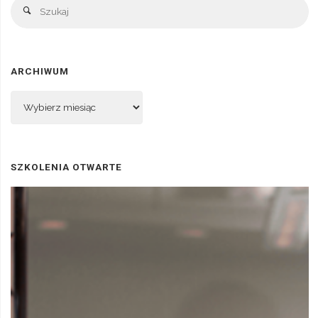
Sz
Szukaj
ARCHIWUM
Archiwum
SZKOLENIA OTWARTE