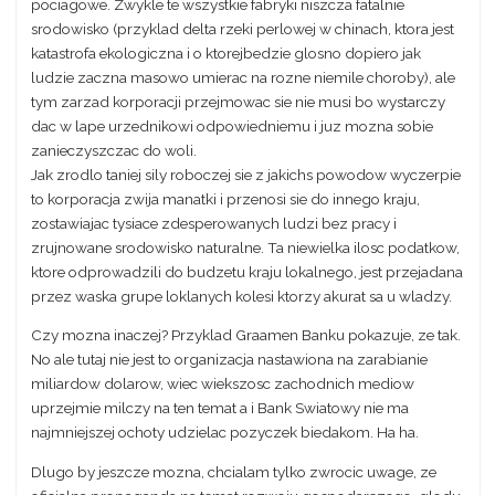
pociagowe. Zwykle te wszystkie fabryki niszcza fatalnie
srodowisko (przyklad delta rzeki perlowej w chinach, ktora jest
katastrofa ekologiczna i o ktorejbedzie glosno dopiero jak
ludzie zaczna masowo umierac na rozne niemile choroby), ale
tym zarzad korporacji przejmowac sie nie musi bo wystarczy
dac w lape urzednikowi odpowiedniemu i juz mozna sobie
zanieczyszczac do woli.
Jak zrodlo taniej sily roboczej sie z jakichs powodow wyczerpie
to korporacja zwija manatki i przenosi sie do innego kraju,
zostawiajac tysiace zdesperowanych ludzi bez pracy i
zrujnowane srodowisko naturalne. Ta niewielka ilosc podatkow,
ktore odprowadzili do budzetu kraju lokalnego, jest przejadana
przez waska grupe loklanych kolesi ktorzy akurat sa u wladzy.
Czy mozna inaczej? Przyklad Graamen Banku pokazuje, ze tak.
No ale tutaj nie jest to organizacja nastawiona na zarabianie
miliardow dolarow, wiec wiekszosc zachodnich mediow
uprzejmie milczy na ten temat a i Bank Swiatowy nie ma
najmniejszej ochoty udzielac pozyczek biedakom. Ha ha.
Dlugo by jeszcze mozna, chcialam tylko zwrocic uwage, ze