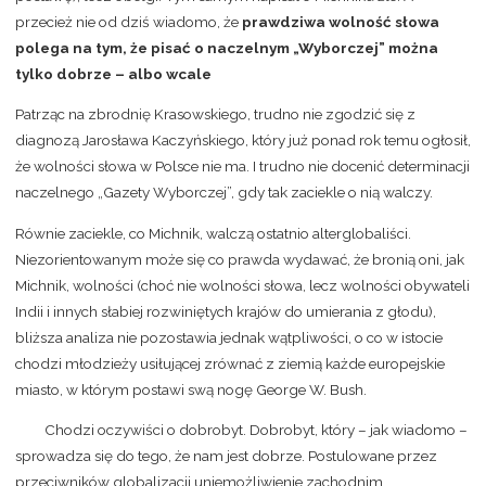
przecież nie od dziś wiadomo, że
prawdziwa wolność słowa
polega na tym, że pisać o naczelnym „
Wyborczej”
można
tylko dobrze – albo wcale
Patrząc na zbrodnię Krasowskiego, trudno nie zgodzić się z
diagnozą Jarosława Kaczyńskiego, który już ponad rok temu ogłosił,
że wolności słowa w Polsce nie ma. I trudno nie docenić determinacji
naczelnego „Gazety Wyborczej”, gdy tak zaciekle o nią walczy.
Równie zaciekle, co Michnik, walczą ostatnio alterglobaliści.
Niezorientowanym może się co prawda wydawać, że bronią oni, jak
Michnik, wolności (choć nie wolności słowa, lecz wolności obywateli
Indii i innych słabiej rozwiniętych krajów do umierania z głodu),
bliższa analiza nie pozostawia jednak wątpliwości, o co w istocie
chodzi młodzieży usiłującej zrównać z ziemią każde europejskie
miasto, w którym postawi swą nogę George W. Bush.
Chodzi oczywiści o dobrobyt. Dobrobyt, który – jak wiadomo –
sprowadza się do tego, że nam jest dobrze. Postulowane przez
przeciwników globalizacji uniemożliwienie zachodnim