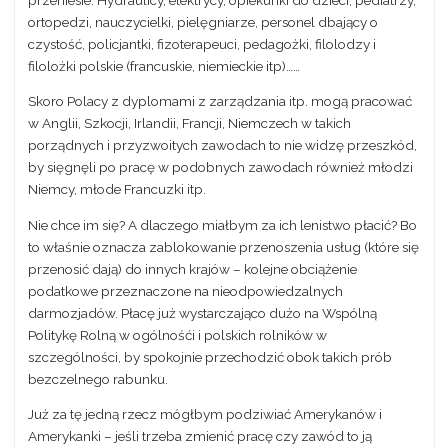
ortopedzi, nauczycielki, pielęgniarze, personel dbający o
czystość, policjantki, fizoterapeuci, pedagożki, filolodzy i
filolożki polskie (francuskie, niemieckie itp)……
Skoro Polacy z dyplomami z zarządzania itp. mogą pracować
w Anglii, Szkocji, Irlandii, Francji, Niemczech w takich
porządnych i przyzwoitych zawodach to nie widzę przeszkód,
by sięgnęli po pracę w podobnych zawodach również młodzi
Niemcy, młode Francuzki itp.
Nie chce im się? A dlaczego miałbym za ich lenistwo płacić? Bo
to właśnie oznacza zablokowanie przenoszenia usług (które się
przenosić dają) do innych krajów – kolejne obciążenie
podatkowe przeznaczone na nieodpowiedzalnych
darmozjadów. Płacę już wystarczająco dużo na Wspólną
Politykę Rolną w ogólnośći i polskich rolników w
szczególności, by spokojnie przechodzić obok takich prób
bezczelnego rabunku.
Już za tę jedną rzecz mógłbym podziwiać Amerykanów i
Amerykanki – jeśli trzeba zmienić pracę czy zawód to ją