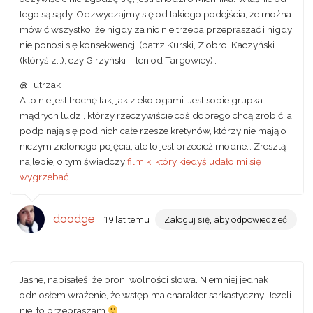
tego są sądy. Odzwyczajmy się od takiego podejścia, że można
mówić wszystko, że nigdy za nic nie trzeba przepraszać i nigdy
nie ponosi się konsekwencji (patrz Kurski, Ziobro, Kaczyński
(któryś z…), czy Girzyński – ten od Targowicy)…
@Futrzak
A to nie jest trochę tak, jak z ekologami. Jest sobie grupka
mądrych ludzi, którzy rzeczywiście coś dobrego chcą zrobić, a
podpinają się pod nich całe rzesze kretynów, którzy nie mają o
niczym zielonego pojęcia, ale to jest przecież modne… Zresztą
najlepiej o tym świadczy
filmik, który kiedyś udało mi się
wygrzebać
.
doodge
19 lat temu
Zaloguj się, aby odpowiedzieć
Jasne, napisałeś, że broni wolności słowa. Niemniej jednak
odniosłem wrażenie, że wstęp ma charakter sarkastyczny. Jeżeli
nie, to przepraszam