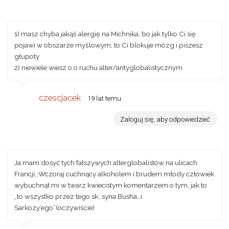
1) masz chyba jakąś alergię na Michnika, bo jak tylko Ci się
pojawi w obszarze myślowym, to Ci blokuje mózg i piszesz
głupoty
2) niewiele wiesz o o ruchu alter/antyglobalistycznym
czescjacek
19 lat temu
Zaloguj się, aby odpowiedzieć
Ja mam dosyć tych fałszywych alterglobalistów na ulicach
Francji…Wczoraj cuchnący alkoholem i brudem młody człowiek
wybuchnął mi w twarz kwiecistym komentarzem o tym, jak to
„to wszystko przez tego sk…syna Busha…i
Sarkozy’ego”(oczywiście)