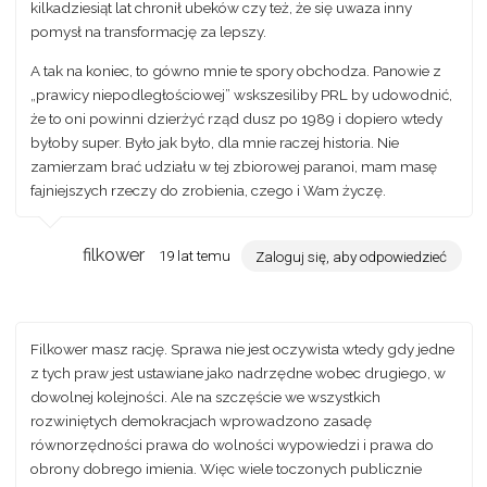
kilkadziesiąt lat chronił ubeków czy też, że się uwaza inny
pomysł na transformację za lepszy.
A tak na koniec, to gówno mnie te spory obchodza. Panowie z
„prawicy niepodległościowej” wskszesiliby PRL by udowodnić,
że to oni powinni dzierżyć rząd dusz po 1989 i dopiero wtedy
byłoby super. Było jak było, dla mnie raczej historia. Nie
zamierzam brać udziału w tej zbiorowej paranoi, mam masę
fajniejszych rzeczy do zrobienia, czego i Wam życzę.
filkower
19 lat temu
Zaloguj się, aby odpowiedzieć
Filkower masz rację. Sprawa nie jest oczywista wtedy gdy jedne
z tych praw jest ustawiane jako nadrzędne wobec drugiego, w
dowolnej kolejności. Ale na szczęście we wszystkich
rozwiniętych demokracjach wprowadzono zasadę
równorzędności prawa do wolności wypowiedzi i prawa do
obrony dobrego imienia. Więc wiele toczonych publicznie