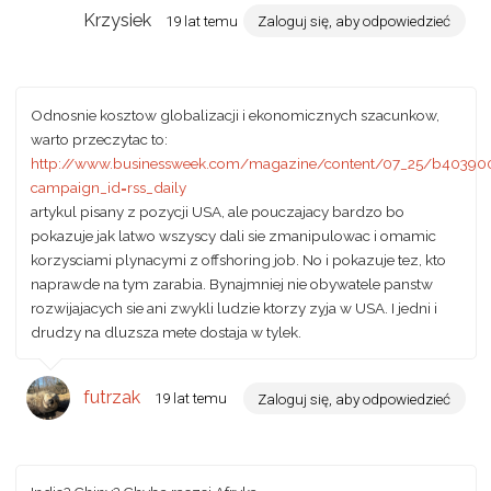
Krzysiek
19 lat temu
Zaloguj się, aby odpowiedzieć
Odnosnie kosztow globalizacji i ekonomicznych szacunkow,
warto przeczytac to:
http://www.businessweek.com/magazine/content/07_25/b40390
campaign_id=rss_daily
artykul pisany z pozycji USA, ale pouczajacy bardzo bo
pokazuje jak latwo wszyscy dali sie zmanipulowac i omamic
korzysciami plynacymi z offshoring job. No i pokazuje tez, kto
naprawde na tym zarabia. Bynajmniej nie obywatele panstw
rozwijajacych sie ani zwykli ludzie ktorzy zyja w USA. I jedni i
drudzy na dluzsza mete dostaja w tylek.
futrzak
19 lat temu
Zaloguj się, aby odpowiedzieć