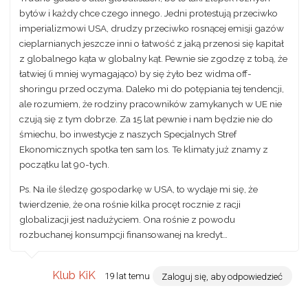
bytów i każdy chce czego innego. Jedni protestują przeciwko
imperializmowi USA, drudzy przeciwko rosnącej emisji gazów
cieplarnianych jeszcze inni o łatwość z jaką przenosi się kapitał
z globalnego kąta w globalny kąt. Pewnie sie zgodzę z tobą, że
łatwiej (i mniej wymagająco) by się żyło bez widma off-
shoringu przed oczyma. Daleko mi do potępiania tej tendencji,
ale rozumiem, że rodziny pracowników zamykanych w UE nie
czują się z tym dobrze. Za 15 lat pewnie i nam będzie nie do
śmiechu, bo inwestycje z naszych Specjalnych Stref
Ekonomicznych spotka ten sam los. Te klimaty już znamy z
początku lat 90-tych.
Ps. Na ile śledzę gospodarkę w USA, to wydaje mi się, że
twierdzenie, że ona rośnie kilka procęt rocznie z racji
globalizacji jest nadużyciem. Ona rośnie z powodu
rozbuchanej konsumpcji finansowanej na kredyt…
Klub KiK
19 lat temu
Zaloguj się, aby odpowiedzieć