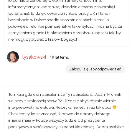
to do nas przenosi się wiele firm amerykańskich (np.
informatycznych: kadrę w tej dziedzinie mamy znakomitą i
wciąż tanią), to dzięki otwarciu rynków pracy UK i Irlandii
bezrobocie w Polsce spadło w ostatnich latach niemal o
połowę etc., etc. Nie pojmuję, jak w takiej sytuacji można być za
zamykaniem granic i blokowaniem przepływu kapitału tak, by
nie mógł wypływać z krajów bogatych.
lysakowski
19 lat temu
Zaloguj się, aby odpowiedzieć
Tomku,a gdzie ja napisałem, że Ty napisałeś, iż „Adam Michnik
walaczy z wolnością słowa”!? :-)Proszę abyś równie wiernie
interpretował moje słowa. Retoryka nie jest mi aż tak obca
Chciałem tylko zaznaczyć, iż prawo do obrony dobrego
imienia mają w Polsce wszyscy ludzie, od prezydenta
począwszy a skończywszy na babci klozetowej. Dobra osobiste