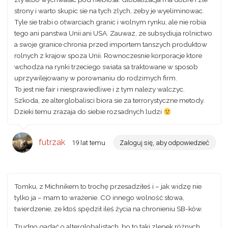
strony i warto skupic sie na tych zlych, zeby je wyeliminowac.
Tyle sie trabi o otwarciach granic i wolnym rynku, ale nie robia
tego ani panstwa Unii ani USA. Zauwaz, ze subsydiuja rolnictwo
a swoje granice chronia przed importem tanszych produktow
rolnych z krajow spoza Unii. Rownoczesnie korporacje ktore
wchodza na rynki trzeciego swiata sa traktowane w sposob
uprzywilejowany w porownaniu do rodzimych firm.
To jest nie fair i niesprawiedliwe i z tym nalezy walczyc.
Szkoda, ze alterglobalisci biora sie za terrorystyczne metody.
Dzieki temu zrazaja do siebie rozsadnych ludzi
futrzak
19 lat temu
Zaloguj się, aby odpowiedzieć
Tomku, z Michnikem to trochę przesadziłeś i – jak widzę nie
tylko ja – mam to wrażenie. CO innego wolność słowa,
twierdzenie, ze ktoś spędził ileś życia na chronieniu SB-ków.
Trudno gadać o alterglobalistach, bo to taki zlepek różnych