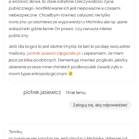
a wolność słowa, to dwie odrębne rzeczywistości życia
publicznego i konfiktowanie ich jest niepoważne a czasami
niebezpieczne. Chciałbym również usłuszeć nie tylko
ironiczno-prześmiewcze wypowiedzi o Michniku ale np. jasne
wskazówki gdzie łamie On prawo, czy narusza interes
publiczny.
Jeśli dla kogoś to jest istotne (myślę że tak) to podaję swój adres
mailowy:
piotrek-jasiewicz@gazeta.pl
i zapewniam, że mam
jeszcze kilka podobnych. Dementuję również pogłoski, jakoby
ubieranie przeze mnie chińskich podkoszulek świadczyło o
moim typie antropologicznym
piotrek jasiewicz
19 lat temu
Zaloguj się, aby odpowiedzieć
Tomku,
oczywiście nie zgodzę się, jeśli chodzi o Michnika. Właśnie od