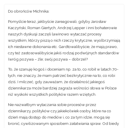
Do obrońców Michnika:
Pomyślcie teraz, jakbyście zareagowali, gdyby Jarosław
Kaczyński, Roman Giertych, Andrzej Lepper i inni bohaterowie
naszych dyskusji zaczęli lawinowo wytaczać procesy
wszystkim, którzy piszą o nich rzeczy krytyczne, wyolbrzymiają
ich niesławne dokonania etc. Gardłowalibyście, że mają prawo,
czy też zastosowalibyście jakiś rodzaj podwójnych standardów
(wróg pozywa – źle; swój pozywa – dobrze)?
To, że szanuję kogoś i doceniam np. za to, co robił w latach 70-
tych, nie znaczy, że mam patrzeć bezkrytycznie na to, co robi
dziś. I milczeć, gdy zauważam, że działalność jakiegoś
dziennikarza może bardziej zagraża wolności słowa w Polsce
niż wyskoki wszystkich polityków razem wziętych.
Nie nazwałbym wytaczania sobie procesów przez
dziennikarzy, polityków czy jakiekolwiek osoby, które na co
dzień mają dostęp do mediów i, co za tym idzie, mogą się
bronić, cywilizowanym sposobem załatwiania spraw. Od biedy