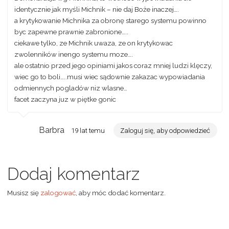
identycznie jak myśli Michnik – nie daj Boże inaczej….
a krytykowanie Michnika za obronę starego systemu powinno
byc zapewne prawnie zabronione…..
ciekawe tylko, ze Michnik uwaza, ze on krytykowac
zwolenników inengo systemu moze….
ale ostatnio przed jego opiniami jakos coraz mniej ludzi klęczy,
wiec go to boli…..musi wiec sądownie zakazac wypowiadania
odmiennych pogladów niz wlasne…
facet zaczyna juz w piętke gonic
Barbra
19 lat temu
Zaloguj się, aby odpowiedzieć
Dodaj komentarz
Musisz się
zalogować
, aby móc dodać komentarz.