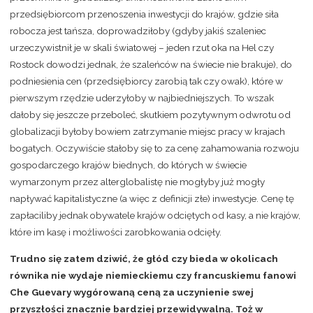
przedsiębiorcom przenoszenia inwestycji do krajów, gdzie siła
robocza jest tańsza, doprowadziłoby (gdyby jakiś szaleniec
urzeczywistnił je w skali światowej – jeden rzut oka na Hel czy
Rostock dowodzi jednak, że szaleńców na świecie nie brakuje), do
podniesienia cen (przedsiębiorcy zarobią tak czy owak), które w
pierwszym rzędzie uderzyłoby w najbiedniejszych. To wszak
dałoby się jeszcze przeboleć, skutkiem pozytywnym odwrotu od
globalizacji byłoby bowiem zatrzymanie miejsc pracy w krajach
bogatych. Oczywiście stałoby się to za cenę zahamowania rozwoju
gospodarczego krajów biednych, do których w świecie
wymarzonym przez alterglobalistę nie mogłyby już mogły
napływać kapitalistyczne (a więc z definicji złe) inwestycje. Cenę tę
zapłaciliby jednak obywatele krajów odciętych od kasy, a nie krajów,
które im kasę i możliwości zarobkowania odcięły.
Trudno się zatem dziwić, że głód czy bieda w okolicach
równika nie wydaje niemieckiemu czy francuskiemu fanowi
Che Guevary wygórowaną ceną za uczynienie swej
przyszłości znacznie bardziej przewidywalną. Toż w