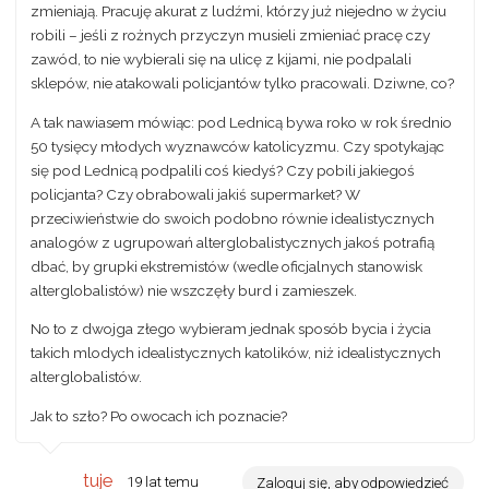
zmieniają. Pracuję akurat z ludźmi, którzy już niejedno w życiu
robili – jeśli z rożnych przyczyn musieli zmieniać pracę czy
zawód, to nie wybierali się na ulicę z kijami, nie podpalali
sklepów, nie atakowali policjantów tylko pracowali. Dziwne, co?
A tak nawiasem mówiąc: pod Lednicą bywa roko w rok średnio
50 tysięcy młodych wyznawców katolicyzmu. Czy spotykając
się pod Lednicą podpalili coś kiedyś? Czy pobili jakiegoś
policjanta? Czy obrabowali jakiś supermarket? W
przeciwieństwie do swoich podobno równie idealistycznych
analogów z ugrupowań alterglobalistycznych jakoś potrafią
dbać, by grupki ekstremistów (wedle oficjalnych stanowisk
alterglobalistów) nie wszczęły burd i zamieszek.
No to z dwojga złego wybieram jednak sposób bycia i życia
takich mlodych idealistycznych katolików, niż idealistycznych
alterglobalistów.
Jak to szło? Po owocach ich poznacie?
tuje
19 lat temu
Zaloguj się, aby odpowiedzieć