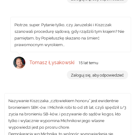
Piotrze, super. Pytanie tylko, czy Jaruzelski i Kiszczak
szanowali procedurę sądową, gdy rządzili tym krajem? Nie
pamiętam, by Popiełuszkę skazano na śmierć
prawomocnym wyrokiem…
Tomasz Łysakowski
15 lat temu
Zaloguj się, aby odpowiedzieć
Nazywanie Kiszczaka „człowiekiem honoru” jest ewidentnie
bronieniem SBK-ów. I Michnik robi to od 18 lat, czyli spędził 1/3
zycia na bronieniu SB-ków, i pozywanie do sądów kogos, kto
tylko i wylacznie wypomina Michnikowi jego wlasne
wypowiedzi jest po prosru chore.
Demokaracja wg Michnika, to wolnośc wypowiadania sie