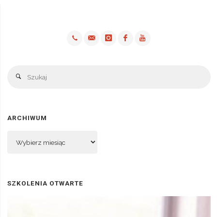
Sz
Szukaj
ARCHIWUM
Archiwum
SZKOLENIA OTWARTE