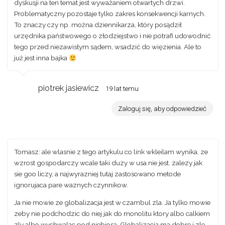
dyskusji na ten temat jest wyważaniem otwartych drzwi.
Problematyczny pozostaje tylko zakres konsekwencji karnych.
To znaczy czy np. można dziennikarza, który posądził
urzędnika państwowego o złodziejstwo i nie potrafi udowodnić
tego przed niezawisłym sądem, wsadzić do więzienia. Ale to
już jest inna bajka
piotrek jasiewicz
19 lat temu
Zaloguj się, aby odpowiedzieć
Tomasz: ale wlasnie z tego artykulu co link wkleilam wynika, ze
wzrost gospodarczy wcale taki duzy w usa nie jest. zalezy jak
sie goo liczy, a najwyrazniej tutaj zastosowano metode
ignorujaca pare waznych czynnikow.
Ja nie mowie ze globalizacja jest w czambul zla. Ja tylko mowie
zeby nie podchodzic do niej jak do monolitu ktory albo calkiem
zly albo wychwalac pod niebiosa. Globalizacja ma dobre i zle