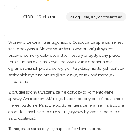
jelon
19 lat temu
Zaloguj się, aby odpowiedzieć
Wbrew przekonaniu antagonistów Gospodarza sprawa nie jest
wcale oczywista. Mozna sobie łacno wyobrazić jak system
prawnej ochrony dóbr osobistych jest wykorzystywany przez
mniej lub bardziej możnych do zwalczania oponenntów i
ograniczania ich prawa do krytyki. Przykłady niektórych państw
sąsiednich (tych na prawo ;)) wskazują, że tak być może jak
najbardziej.
Z drugiej strony uwazam, że nie dotyczy to komentowanej
sprawy. Ani oponent AM nie jest uposledzony, ani też roszczenie
nie jest bzdurne. Panowie od Sprenigera generalnie mają dobra
osobiste innych w dupie i czas najwyższy by zaczeli po dupie
za to dostawać.
To nie jest to samo czy się napisze, że Michnik przez