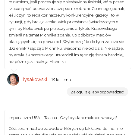
rozumiem, jeśli procesuje się zniesławiony Iksiński, który przed
rzuconą nań potwarzą inaczej się nie obroni. Co innego jednak,
jeśli czyni to redaktor naczelny konkurencyjnej gazety, i to w
sytuacji, gdy brak jakichkolwiek przesłanek świadczących o
tym, by ktokolwiek po przeczytaniu artykułu Krasowskiego
zmienił na temat Michnika zdanie. Co odbiorcy mediów
plasujących się na prawo od „Wyborczej” (a do tych zalicza się
„Dziennik”) sądzą o Michniku, wiadomo nie od dziś. Nie sądzę,
by artykuł Krasowskiego utwierdził im tę wizję świata bardziej,
niż późniejsza reakcja Michnika.
lysakowski
19 lat temu
Zaloguj się, aby odpowiedzieć
Imperializm USA…. Taaaaa… Czyżby stare melodie wracają?
Cóż. Jest mnóstwo zawodów, których się tak łatwo do Indii nie
przeniesie. Hydraulicy, elektrycy, opiekunki do dzieci, pediatrzy,