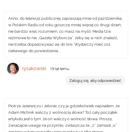
Anno, do telewizji publicznej zapraszają mnie od października,
w Polskim Radiu od roku goszczę mniej więcej co drugi dzień,
nie bardzo więc rozumiem, co masz na myśli. Media tzw.
reżimowe to nie „Gazeta Wyborcza”, żeby się w nich znaleźć,
nie trzeba dopasowywać się do linii. Wystarczy mieć coś
ciekawego do powiedzenia…
lysakowski
19 lat temu
Zaloguj się, aby odpowiedzieć
Piotrze Jasiewiczu i Jelonie, czy ja gdziekolwiek napisałem, że
Adam Michnik walczy z wolnością słowa? Toż cały początek
artykułu jest o tym, że on walczy o wolność słowa. Proszę,
zwracajcie uwagę na przyimki, zwłaszcza że „z” zamiast „o”
zmienia w tym wypadku sens przekazu o 180 stopni.