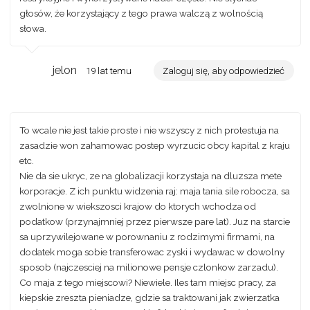
głosów, że korzystający z tego prawa walczą z wolnością
słowa.
jelon
19 lat temu
Zaloguj się, aby odpowiedzieć
To wcale nie jest takie proste i nie wszyscy z nich protestuja na
zasadzie won zahamowac postep wyrzucic obcy kapital z kraju
etc.
Nie da sie ukryc, ze na globalizacji korzystaja na dluzsza mete
korporacje. Z ich punktu widzenia raj: maja tania sile robocza, sa
zwolnione w wiekszosci krajow do ktorych wchodza od
podatkow (przynajmniej przez pierwsze pare lat). Juz na starcie
sa uprzywilejowane w porownaniu z rodzimymi firmami, na
dodatek moga sobie transferowac zyski i wydawac w dowolny
sposob (najczesciej na milionowe pensje czlonkow zarzadu).
Co maja z tego miejscowi? Niewiele. Iles tam miejsc pracy, za
kiepskie zreszta pieniadze, gdzie sa traktowani jak zwierzatka