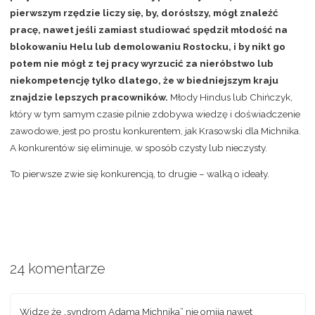
pierwszym rzędzie liczy się, by, dorósłszy, mógł znaleźć
pracę, nawet jeśli zamiast studiować spędził młodość na
blokowaniu Helu lub demolowaniu Rostocku, i by nikt go
potem nie mógł z tej pracy wyrzucić za nieróbstwo lub
niekompetencję tylko dlatego, że w biedniejszym kraju
znajdzie lepszych pracowników.
Młody Hindus lub Chińczyk,
który w tym samym czasie pilnie zdobywa wiedzę i doświadczenie
zawodowe, jest po prostu konkurentem, jak Krasowski dla Michnika.
A konkurentów się eliminuje, w sposób czysty lub nieczysty.
To pierwsze zwie się konkurencją, to drugie – walką o ideały.
24 komentarze
Widzę że „syndrom Adama Michnika” nie omija nawet