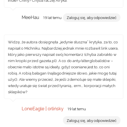
Indie? Chiny? Chyba raczej Afryka.
MeeHau
19 lat temu
Zaloguj się, aby odpowiedzieć
Widzę, że autora dosięgnęła „jedynie słuszna” krytyka, za to, co
napisał o Michniku. Najbardziej jednak mnie rozbawił link usera,
który jako pierwszy napisał swój komentarz (chyba zabrakło w
nim kropki przed gazeta.pl). A co do anty/alterglobalistów –
obecnie mało istotne są ideały, gdyż oceniane jest to, co oni
robią. A robią bałagan (najłagodniejsze słowo, jakie mogę tutaj
użyć). Ale wiemy przecież, że jeśli zdemoluje się małe sklepiki,
wtedy uratuje się świat przed tyranią… erm… korporacji małych
sklepików?
LoneEagle | orlińsky
19 lat temu
Zaloguj się, aby odpowiedzieć