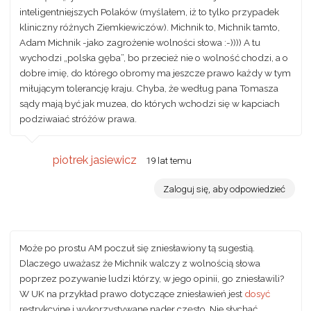
inteligentniejszych Polaków (myślałem, iż to tylko przypadek
kliniczny różnych Ziemkiewiczów). Michnik to, Michnik tamto,
Adam Michnik -jako zagrożenie wolności słowa :-)))) A tu
wychodzi „polska gęba”, bo przecież nie o wolność chodzi, a o
dobre imię, do którego obromy ma jeszcze prawo każdy w tym
miłującym tolerancję kraju. Chyba, że według pana Tomasza
sądy mają być jak muzea, do których wchodzi się w kapciach
podziwaiać stróżów prawa.
piotrek jasiewicz
19 lat temu
Zaloguj się, aby odpowiedzieć
Może po prostu AM poczuł się zniesławiony tą sugestią.
Dlaczego uważasz że Michnik walczy z wolnością słowa
poprzez pozywanie ludzi którzy, w jego opinii, go zniesławili?
W UK na przykład prawo dotyczące zniesławień jest
dosyć
restrykcyjne i wykorzystywane nader często. Nie słychać