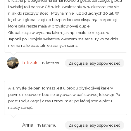
oficjalna propaganda na temat rozwoju gospodarczego, glodu
i swiatlej roli panstw G8 w ich zwalczaniu w wiekszosci ma sie
nijak do rzeczywistosci. Przynajmniej juz od ladnych 20 lat. W
tej chwili globalizacja to bezpardonowa ekspansja korporacji,
ktore cala reszte maja w przyslowiowej dupie.
Globalizacja w wydaniu takim, jak np. mialo to miejsce w
Japonii po II wojnie swiatowej owszem ma sens. Tylko ze dzis
nie ma na to absolutnie zadnych szans.
futrzak
19 lat temu
Zaloguj się, aby odpowiedzieć
A ja myslę, że pan Tomasz jest u progu błyskotliwej kariery,
pewnie niebawem bedzie brylował w państwowej telewizji. Po
prostu od jakiegoś czasu zrozumiał, po której stonie płotu
należy stanąć.
Anna
19 lat temu
Zaloguj się, aby odpowiedzieć