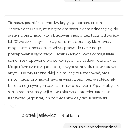
Tomaszu jest różnica między krytyką a pomówieniem.
Zapewniam Ciebie, że z głębokim szacunkiem odnoszę się do
systemu prawnego, który budowany jest przez ludzi od tysięcy
lat. W związku z tym nie wyobrażam sobie, aby ktokolwiek
mógł kwestionować w 21 wieku prawo do rzetelnego
postępowania sądowego. Leper, Giertych, Rydzyk mają takie
samo nieskrępowane prawo korzystania z sądownictwa jak ja.
Mogę również nie zgadzać się z wyrokami sądu np. w sprawie
artystki Doroty Nieznalskiej, ale muszę to uszanować, oraz
innych ludzi broniących swojej wrażliwości, bez względu jak
bardzo negatywnymi uczuciami ich obdarzam. Żądam aby taki
sam szacunek instytucji prawa okazywał premier Jarosław
Kaczyński, jego brat, ich poplecznicy, czy red. Krasowski.
piotrek jasiewicz
19 lat temu
Zaloguj się, aby odpowiedzieć