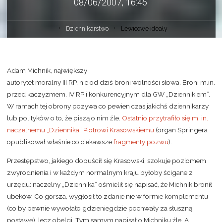
08/06/2007, 16:46
Dziennikarstwo
Lewicowe ideały
Adam Michnik, największy
autorytet moralny III RP, nie od dziś broni wolności słowa. Broni m.in.
przed kaczyzmem, IV RP i konkurencyjnym dla GW „Dziennikiem”.
W ramach tej obrony pozywa co pewien czas jakichś dziennikarzy
lub polityków o to, że piszą o nim źle.
Ostatnio przytrafiło się m. in.
naczelnemu „Dziennika” Piotrowi Krasowskiemu
(organ Springera
opublikował właśnie co ciekawsze
fragmenty pozwu
).
Przestępstwo, jakiego dopuścił się Krasowski, szokuje poziomem
zwyrodnienia i w każdym normalnym kraju byłoby ścigane z
urzędu: naczelny „Dziennika” ośmielił się napisać, że Michnik bronił
ubeków. Co gorsza, wygłosił to zdanie nie w formie komplementu
(co by pewnie wywołało gdzieniegdzie pochwały za słuszną
postawę), lecz obelgi. Tym samym napisał o Michniku źle. A