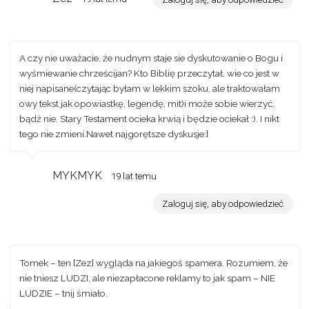
A czy nie uważacie, że nudnym staje sie dyskutowanie o Bogu i
wyśmiewanie chrześcijan? Kto Biblię przeczytał, wie co jest w
niej napisane(czytając byłam w lekkim szoku, ale traktowałam
owy tekst jak opowiastkę, legendę, mit)i może sobie wierzyć,
bądż nie. Stary Testament ocieka krwią i będzie ociekał :). I nikt
tego nie zmieni.Nawet najgorętsze dyskusje:]
MYKMYK
19 lat temu
Zaloguj się, aby odpowiedzieć
Tomek – ten [Zez] wygląda na jakiegoś spamera. Rozumiem, że
nie tniesz LUDZI, ale niezapłacone reklamy to jak spam – NIE
LUDZIE – tnij śmiało.