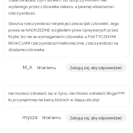
wydanego przez czlowieka nakazu, a pewnej wlasciwosci
rzeczywistosci.
Stworca rzeczywistosci nie jest jej czescia (jak czlowiek), Jego
prawa sa NADRZEDNE wzgledem praw opisywanych przez
fizyke, bo nie sa wymaganiami czlowieka, a FAKTYCZNYMI
REAKCJAMI rzeczywistosci+niekoniecznie_rzeczywistosci na
dzialanie czlowieka.
M_A
18 lat temu
Zaloguj się, aby odpowiedzieć
nie możesz odnaleźć się w życiu, nie chcesz odnaleźć Boga???!!!
to przynajmniej nie kieruj bliźnich w ślepą uliczkę!
mysza
18 lat temu
Zaloguj się, aby odpowiedzieć