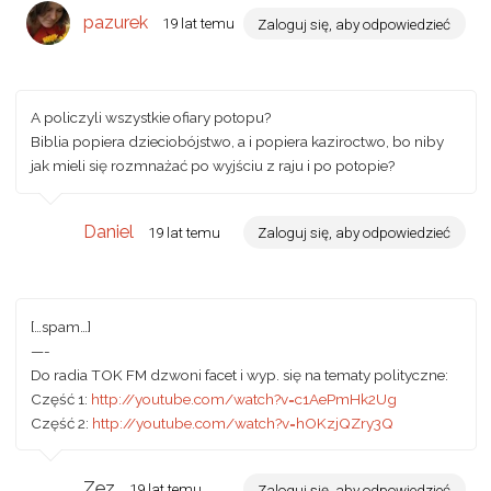
pazurek
19 lat temu
Zaloguj się, aby odpowiedzieć
A policzyli wszystkie ofiary potopu?
Biblia popiera dzieciobójstwo, a i popiera kaziroctwo, bo niby
jak mieli się rozmnażać po wyjściu z raju i po potopie?
Daniel
19 lat temu
Zaloguj się, aby odpowiedzieć
[…spam…]
—-
Do radia TOK FM dzwoni facet i wyp. się na tematy polityczne:
Część 1:
http://youtube.com/watch?v=c1AePmHk2Ug
Część 2:
http://youtube.com/watch?v=hOKzjQZry3Q
Zez
19 lat temu
Zaloguj się, aby odpowiedzieć