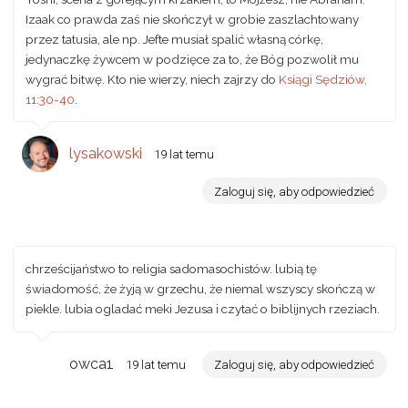
Izaak co prawda zaś nie skończył w grobie zaszlachtowany
przez tatusia, ale np. Jefte musiał spalić własną córkę,
jedynaczkę żywcem w podzięce za to, że Bóg pozwolił mu
wygrać bitwę. Kto nie wierzy, niech zajrzy do
Ksiągi Sędziów,
11:30-40
.
lysakowski
19 lat temu
Zaloguj się, aby odpowiedzieć
chrześcijaństwo to religia sadomasochistów. lubią tę
świadomość, że żyją w grzechu, że niemal wszyscy skończą w
piekle. lubia ogladać meki Jezusa i czytać o biblijnych rzeziach.
owca1
19 lat temu
Zaloguj się, aby odpowiedzieć