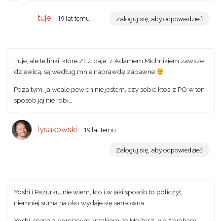
tuje
19 lat temu
Zaloguj się, aby odpowiedzieć
Tuje, ale te linki, które ZEZ daje, z Adamem Michnikiem zawsze
dziewicą, są według mnie naprawdę zabawne
Poza tym, ja wcale pewien nie jestem, czy sobie ktoś z PO w ten
sposób jaj nie robi…
lysakowski
19 lat temu
Zaloguj się, aby odpowiedzieć
Yoshi i Pazurku, nie wiem, kto i w jaki sposób to policzył,
niemniej suma na oko wydaje się sensowna.
Yoshi, scena z gorejącym krzakiem, to Mojżesz, nie Abraham.