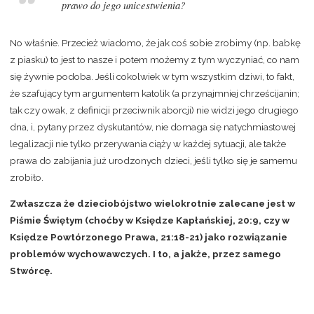
prawo do jego unicestwienia?
No właśnie. Przecież wiadomo, że jak coś sobie zrobimy (np. babkę
z piasku) to jest to nasze i potem możemy z tym wyczyniać, co nam
się żywnie podoba. Jeśli cokolwiek w tym wszystkim dziwi, to fakt,
że szafujący tym argumentem katolik (a przynajmniej chrześcijanin;
tak czy owak, z definicji przeciwnik aborcji) nie widzi jego drugiego
dna, i, pytany przez dyskutantów, nie domaga się natychmiastowej
legalizacji nie tylko przerywania ciąży w każdej sytuacji, ale także
prawa do zabijania już urodzonych dzieci, jeśli tylko się je samemu
zrobiło.
Zwłaszcza że dzieciobójstwo wielokrotnie zalecane jest w
Piśmie Świętym (choćby w Księdze Kapłańskiej, 20:9, czy w
Księdze Powtórzonego Prawa, 21:18-21) jako rozwiązanie
problemów wychowawczych. I to, a jakże, przez samego
Stwórcę.