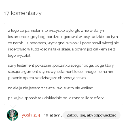
17 komentarzy
z tego co pamietam, to wszystko bylo glownie w starym
testamencie, gdy bog bardzo ingerowal w losy ludzkie. po tym
co narobil z potopem, wyciagnal wnioski i postanowil wiecej nie
ingerowac w ludzkosc na taka skale. a potem juz calkiem sie z
tego wycofal.
stary testament pokazuje „poczatkujacego” boga. boga ktory
stosuje argument sily. nowy testament to co innego i to na nim
glownie opiera sie dzisiejsze chrzescijanstwo.
no ale ja nie jestem znawca i wole w to nie wnikac.
ps. w jaki sposob tak dokladnie policzono ta ilosc ofiar?
yoshi314
19 lat temu
Zaloguj się, aby odpowiedzieć