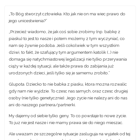
„To Bóg stworzył człowieka. Kto jak nie on ma wiec prawo do
jego unicestwienia?”
„Przecież wiadomo, że jak coś sobie zrobimy (np. babkę z
piasku) to jest to nasze i potem możemy z tym wyczyniać, co
nam się żywnie podoba. Jeśli cokolwiek w tym wszystkim
dziwi, to fakt, że szafujący tym argumentem katolik (…) nie
domaga się natychmiastowej legalizacji nie tylko przerywania
ciąży w każdej sytuacji, ale także prawa do zabijania już
urodzonych dzieci, jeśli tylko się je samemu zrobiło.”
Glupota. Dziecko to nie babka z piasku, ktora mozna rozwalic
gdy nam nie wyjdzie. To czesc nas samych, oraz czesc drugiej
osoby (nie tylko genetycznie). Jego zycie nie nalezy ani do nas
ani do naszego partnera/partnerki.
My dajemy od siebie tylko geny. To co powstaje to nowe zycie.
To juz nie jest nasze i nie mamy prawa sie do niego mieszac.
Ale uwazam ze szczegolne sytuacje zasluguja na wyjatek od tej