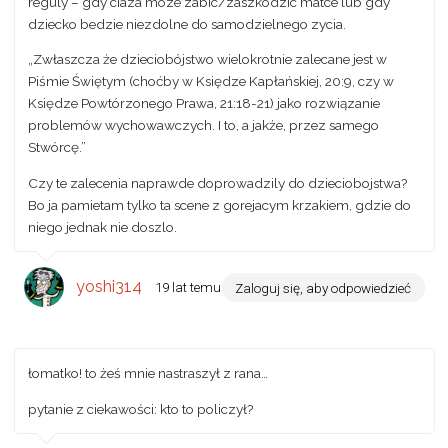
reguly – gdy ciaza moze zabic/zaszkodzic matce lub gdy
dziecko bedzie niezdolne do samodzielnego zycia.
„Zwłaszcza że dzieciobójstwo wielokrotnie zalecane jest w
Piśmie Świętym (choćby w Księdze Kapłańskiej, 20:9, czy w
Księdze Powtórzonego Prawa, 21:18-21) jako rozwiązanie
problemów wychowawczych. I to, a jakże, przez samego
Stwórcę.”
Czy te zalecenia naprawde doprowadzily do dzieciobojstwa?
Bo ja pamietam tylko ta scene z gorejacym krzakiem, gdzie do
niego jednak nie doszlo.
yoshi314
19 lat temu
Zaloguj się, aby odpowiedzieć
łomatko! to żeś mnie nastraszył z rana…
pytanie z ciekawości: kto to policzył?