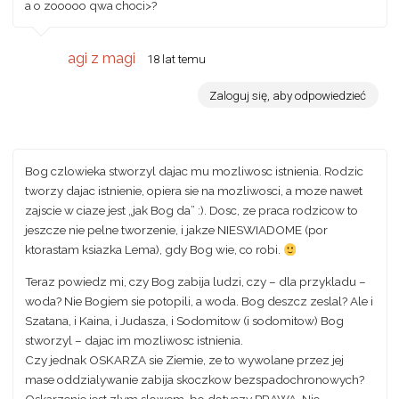
a o zooooo qwa choci>?
agi z magi
18 lat temu
Zaloguj się, aby odpowiedzieć
Bog czlowieka stworzyl dajac mu mozliwosc istnienia. Rodzic
tworzy dajac istnienie, opiera sie na mozliwosci, a moze nawet
zajscie w ciaze jest „jak Bog da” :). Dosc, ze praca rodzicow to
jeszcze nie pelne tworzenie, i jakze NIESWIADOME (por
ktorastam ksiazka Lema), gdy Bog wie, co robi.
Teraz powiedz mi, czy Bog zabija ludzi, czy – dla przykladu –
woda? Nie Bogiem sie potopili, a woda. Bog deszcz zeslal? Ale i
Szatana, i Kaina, i Judasza, i Sodomitow (i sodomitow) Bog
stworzyl – dajac im mozliwosc istnienia.
Czy jednak OSKARZA sie Ziemie, ze to wywolane przez jej
mase oddzialywanie zabija skoczkow bezspadochronowych?
Oskarzenie jest zlym slowem, bo dotyczy PRAWA. Nie