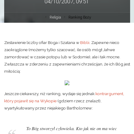
04/10/2007, 09:51
Religia
Ranking Boży
Zestawienie liczby ofiar Boga i Szatana w
Biblii
. Zapewne nieco
zaokrąglone (możemy tylko szacować, ile osób mógł Jahwe
zamordować w czasie potopu lub w Sodomie), ale i tak mocne.
Zwłaszcza w zderzeniu z zapewnieniami chrześcijan, że ich Bóg jest
miłością:
Jeszcze ciekawszy, niż ranking, wydaje się jednak
kontrargument,
który pojawił się na Wykopie
(gdziem rzecz znalazł),
wyartykułowany przez niejakiego Bartholomew:
To Bóg stworzył człowieka. Kto jak nie on ma wiec