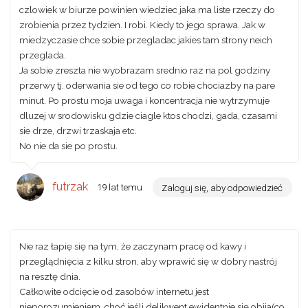
czlowiek w biurze powinien wiedziec jaka ma liste rzeczy do
zrobienia przez tydzien. I robi. Kiedy to jego sprawa. Jak w
miedzyczasie chce sobie przegladac jakies tam strony neich
przeglada.
Ja sobie zreszta nie wyobrazam srednio raz na pol godziny
przerwy tj. oderwania sie od tego co robie chociazby na pare
minut. Po prostu moja uwaga i koncentracja nie wytrzymuje
dluzej w srodowisku gdzie ciagle ktos chodzi, gada, czasami
sie drze, drzwi trzaskaja etc.
No nie da sie po prostu.
futrzak
19 lat temu
Zaloguj się, aby odpowiedzieć
Nie raz łapię się na tym, że zaczynam pracę od kawy i
przeglądnięcia z kilku stron, aby wprawić się w dobry nastrój
na resztę dnia.
Całkowite odcięcie od zasobów internetu jest
nieporozumieniem, choć jeśli delikwent ewidentnie się obija(co