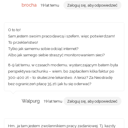
brocha
19 lat temu
Zaloguj się, aby odpowiedzieć
O to to!
Sam jestem swoim pracodawcą i szefem, więc potwierdzam!
To przekleństwo!
Tylko jak samemu sobie odciąć internet?
Albo jak samego siebie straszyć monitorowaniem sieci?
8-9 lat temu, w czasach modemu, wystarczającym batem była
perspektywa rachunku – wiem, bo zapłaciłem kilka faktur po
300-400 zł – to skuteczne lekarstwo. A teraz? Za Neostradę
bez ograniczeń płacę 35 zł i jak tu się oderwać?
Walpurg
19 lat temu
Zaloguj się, aby odpowiedzieć
Hm.. ja tam jestem zwolennikiem pracy zadaniowej. Tj. kazdy