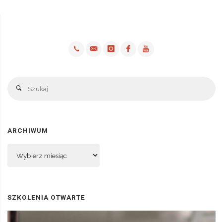
Sz
Szukaj
ARCHIWUM
Archiwum
SZKOLENIA OTWARTE