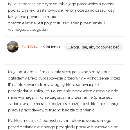
tylka, zaposnac sie z tym co robia jego pracownicy a potem
podjac wysilek i zastanowic sie, ile to moze zajac czasu i czy
faktycznie powinni to robic.
znacznie latwiej jest po prostu zagladac przez ramie…i
wymagac dupogodzin.
futrzak
19 lat temu
Zaloguj się, aby odpowiedzieć
Moja poprzednia firma starała się ograniczać strony które
oglądamy. Efekt był całkowicie przeciwny – wchodzenie przez
IP na blokowane strony, pluginy, które sprawiają, że
przeglądarka znika, itp. Po zmianie pracy wiem czego sie ode
mnie wymaga i nikt nie zagląda mi przez ramię (praca jest
zadaniowa, ale na razie siedzę i sie uczę). Jeśli ktoś nie szanuje
pracy i pracodawcy, to trudno będzie to zmienić.
Ma ktoś może jakiś pomysł jak kontrolować siebie samego
przed zmianą niewinnego przeglądu prasy w buszowanie po