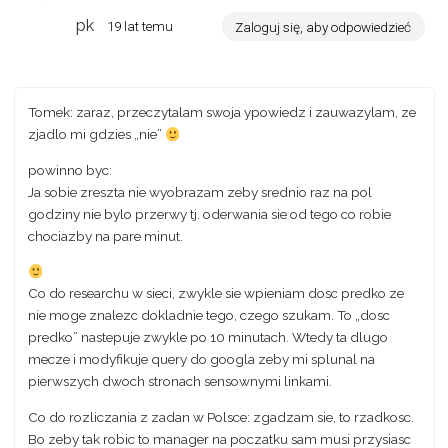
pk
19 lat temu
Zaloguj się, aby odpowiedzieć
Tomek: zaraz, przeczytalam swoja ypowiedz i zauwazylam, ze
zjadlo mi gdzies „nie”
powinno byc:
Ja sobie zreszta nie wyobrazam zeby srednio raz na pol
godziny nie bylo przerwy tj. oderwania sie od tego co robie
chociazby na pare minut.
Co do researchu w sieci, zwykle sie wpieniam dosc predko ze
nie moge znalezc dokladnie tego, czego szukam. To „dosc
predko” nastepuje zwykle po 10 minutach. Wtedy ta dlugo
mecze i modyfikuje query do googla zeby mi splunal na
pierwszych dwoch stronach sensownymi linkami.
Co do rozliczania z zadan w Polsce: zgadzam sie, to rzadkosc.
Bo zeby tak robic to manager na poczatku sam musi przysiasc