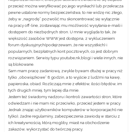
przecież można weryfikować po jego wynikach) lub przekracza
pewne ustalone normy bezpieczeństwa, to nie widzę nic złego,
żeby w „nagrodę” pozwolić mu skoncentrować się wyłącznie
na pracy off-line, zostawiając mu możliwość wysyłania e-maili i
dostępem do niezbędnych stron. U mnie wygląda to tak, że
większość zasobów WWW jest dostępna, z wykluczeniem
forum dyskusyjnych(podejrzewam, że nie wszystkich) i
popularnych, bezpłatnych kont pocztowych, co jest dobrym
rozwiązaniem. Serwisy typu youtube,nk,blogi i wiele innych, nie
są blokowane.
Sam mam pracę zadaniową, zwykle bywam dłużej w pracy niż
tylko „obowiązkowe” 8 godzin, a to wyjście z ludźmi na kawę,
papieroska, obiad. Rozliczają mnie z efektów, ilości błędów, im
tych drugich mniej, tym lepiej dla mnie.
Jestem też świadomy nadzoru i kontroli zawartości stron, które
odwiedzam i nie mam nic przeciwko, przecież jestem w pracy.
Jednak znając użytkowników komputerów w korporacjach(i nie
tylko), żadne regulaminy, zabezpieczenia zawiodą w starciu z
ich kreatywnością, którą mogliby, miast na obchodzenie
zakazów, wykorzystać do twórczej pracy.