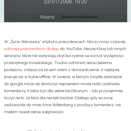
23/01/2008, 10:20
Blogging
Biurowe przekleństwo
W „Życiu Warszawy” artykuł o pracodawcach, którzy coraz częściej
odcinają pracownikom dostęp
do YouTuba, Naszej Klasy lub innych
serwisów, które nie wpływają zbyt korzystnie na wzrost wydajności
przeciętnego Kowalskiego. Trudno odmówić sensu takiemu
podejściu, zwłaszcza że sam wiem z doświadczenia, iż najlepiej
pracuje się w trybie offline. W świecie, w którym zwykłe zerknięcie
do googla może się skończyć napisaniem nowej notki i piętnastu
komentarzy, trzeba być dla siebie bezlitosnym – lub przynajmniej
liczyć na to, że ktoś dla nas taki będzie. Dlatego gdy wczoraj
zadzwoniła do mnie Anna Wittenberg z prośbą o komentarz, nie
miałem nawet cienia wątpliwości: