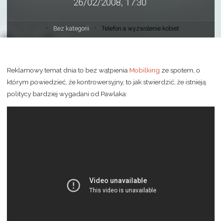
26/02/2008, 17:30
Bez kategorii
Telefon a wyzwolenie kobiet
Reklamowy temat dnia to bez wątpienia
Mobilking
ze spotem, o
którym powiedzieć, że kontrowersyjny, to jak stwierdzić, że istnieją
politycy bardziej wygadani od Pawlaka: