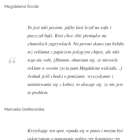
Magdalena Środa:
To jest taki poziom, jakby ktoś leżał na sofie i
puszczał bąki. Ktoś chce zbić pieniądze na
chamskich zagrywkach. Na pewno skuteczna byłaby
też reklama z papieżem jedzącym chipsy, ale nikt
tego nie robi.
[Hmmm, obawiam się, że niewiele
reklam w swoim życiu pani Magdalena widziała…]
Jednak jeśli chodzi o poniżanie, wyszydzanie i
naśmiewanie się z kobiet, to okazuje się, że nie jest
to problem.
Manuela Gretkowska:
Krytykując ten spot, wpada się w patos i można być
oskarżonym o poprawnie polityczny feministyczny