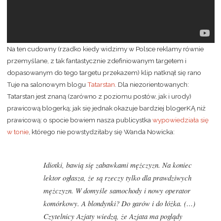
Na ten cudowny (rzadko kiedy widzimy w Polsce reklamy równie
przemyślane, z tak fantastycznie zdefiniowanym targetem i
dopasowanym do tego targetu przekazem) klip natknął się rano
Tuje na salonowym blogu
Tatarstan
. Dla niezorientowanych:
Tatarstan jest znaną (zarówno z poziomu postów, jak i urody)
prawicową blogerką; jak się jednak okazuje bardziej blogerKĄ niż
prawicową: o spocie bowiem nasza publicystka
wypowiedziała się
w tonie
, którego nie powstydziłaby się Wanda Nowicka:
Idiotki, bawią się zabawkami mężczyzn. Na koniec
lektor ogłasza, że są rzeczy tylko dla prawdziwych
mężczyzn. W domyśle samochody i nowy operator
komórkowy. A blondynki? Do garów i do łóżka. (…)
Czytelnicy Azjaty wiedzą, że Azjata ma poglądy