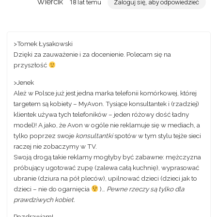
Wiercik
18 lat temu
Zaloguj się, aby odpowiedzieć
>Tomek Łysakowski
Dzięki za zauważenie i za docenienie. Polecam się na
przyszłość
>Jenek
Ależ w Polsce już jest jedna marka telefonii komórkowej, której
targetem są kobiety – MyAvon. Tysiące konsultantek i (rzadziej)
klientek używa tych telefoników – jeden różowy dość ładny
model)! A jako, że Avon w ogóle nie reklamuje się w mediach, a
tylko poprzez swoje
konsultantki
spotów w tym stylu tejże sieci
raczej nie zobaczymy w TV.
Swoją drogą takie reklamy mogłyby być zabawne: mężczyzna
próbujący ugotować zupę (zalewa całą kuchnię), wyprasować
ubranie (dziura na pół pleców), upilnować dzieci (dzieci jak to
dzieci – nie do ogarnięcia
)…
Pewne rzeczy są tylko dla
prawdziwych kobiet.
Pozdrawiam!