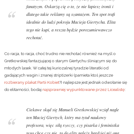
fanatyzm. Oskarżą cię o to, że nie łapiesz ironii i
dlatego takie reklamy są szantażem. Ten spot trafi
idealnie do ludzi pokroju Macieja Giertycha. Elita
tego nie kupi, a reszta będzie porozumiewawczo
rechotać.
Co racja, to racja, choć trudno nie rechotać również na myśl o
Gretkowskiej fantazjującej o starym Giertychu śliniącym się do
młodych lasek. W całej tej kuriozalnej tyradzie literatki od
gadających wagin i znanej striptizerki (pamieta ktoś jeszcze
rozbierany plakat Partii Kobiet
?) najlepsze jest jednak odwołanie się
do elitarności, bodaj
najsprawniej wypunktowane przez Licealistę
:
Ciekawe skąd się Manueli Gretkowskiej wziął nagle
ten Maciej Giertych, który ma tytuł naukowy
profesora, więc siłą rzeczy, czy pisarka i feministka
tego chce czy nie, to do elity należy bardziej niż ona.