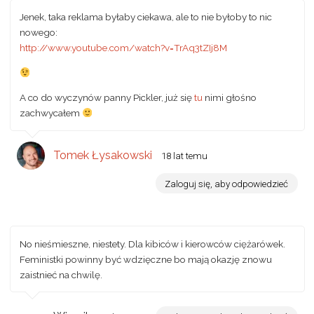
Jenek, taka reklama byłaby ciekawa, ale to nie byłoby to nic
nowego:
http://www.youtube.com/watch?v=TrAq3tZIj8M
A co do wyczynów panny Pickler, już się
tu
nimi głośno
zachwycałem
Tomek Łysakowski
18 lat temu
Zaloguj się, aby odpowiedzieć
No nieśmieszne, niestety. Dla kibiców i kierowców ciężarówek.
Feministki powinny być wdzięczne bo mają okazję znowu
zaistnieć na chwilę.