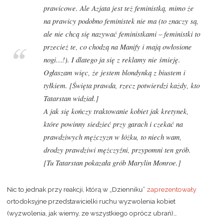
prawicowe. Ale Azjata jest też feministką, mimo że
na prawicy podobno feministek nie ma (to znaczy są,
ale nie chcą się nazywać feministkami – feministki to
przecież te, co chodzą na Manify i mają owłosione
nogi…!). I dlatego ja się z reklamy nie śmieję.
Ogłaszam więc, że jestem blondynką z biustem i
tyłkiem.
[Święta prawda, rzecz potwierdzi każdy, kto
Tatarstan widział.]
A jak się kończy traktowanie kobiet jak kretynek,
które powinny siedzieć przy garach i czekać na
prawdziwych mężczyzn w łóżku, to niech wam,
drodzy prawdziwi mężczyźni, przypomni ten grób.
[Tu Tatarstan pokazała grób Marylin Monroe.]
Nic to jednak przy reakcji, którą w „Dzienniku”
zaprezentowały
ortodoksyjne przedstawicielki ruchu wyzwolenia kobiet
(wyzwolenia, jak wiemy, ze wszystkiego oprócz ubrań)…