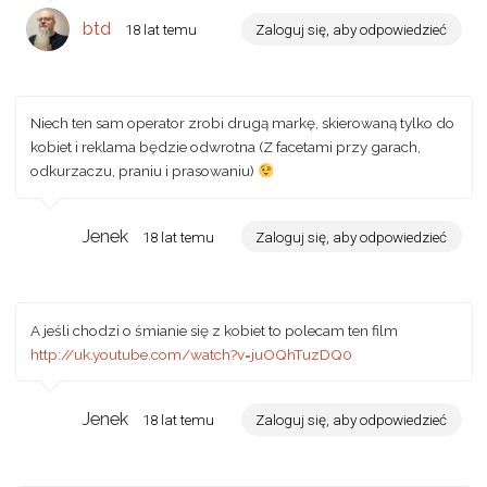
btd
18 lat temu
Zaloguj się, aby odpowiedzieć
Niech ten sam operator zrobi drugą markę, skierowaną tylko do
kobiet i reklama będzie odwrotna (Z facetami przy garach,
odkurzaczu, praniu i prasowaniu)
Jenek
18 lat temu
Zaloguj się, aby odpowiedzieć
A jeśli chodzi o śmianie się z kobiet to polecam ten film
http://uk.youtube.com/watch?v=juOQhTuzDQ0
Jenek
18 lat temu
Zaloguj się, aby odpowiedzieć