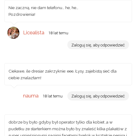
Nie zaczną, nie dam telefonu… he, he…
Pozdrowienia!
Licealista
18 lat temu
Zaloguj się, aby odpowiedzieć
Ciekawe, ile dresiar zakrzyknie: eee, Łysy, zajebistą sieć dla
ciebie znalazłam!
nauma
18 lat temu
Zaloguj się, aby odpowiedzieć
dobrze by było gdyby był operator tylko dla kobiet ,a w
pudełku ze starterkiem można było by znaleść kilka plakatów z
super umięśnionymi nagimi facetami,brelok w kształcie penisa i