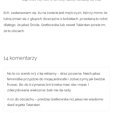
Ech, zastanawiam się, ilu na świecie jest mężczyzn, którzy mimo że
lubią śmiać się z głupich dowcipów o kobietach, przestaną to robić
dlatego, że jakaś Środa, Gretkowska lub nawet Tatarstan powie im,
że to obciach.
14 komentarzy
No to co scenki nr3 z tej reklamy – straz pozarna. Niech jakas
feministka przyjdzie do mojej jednostki i zobaczymy jak bedzie
fruwac. Bo do trzymania linii trzeba miec sile i mase. I
zdecydowana wiekszosc bab nie da rady.
A co do obciachu – predzej Gretkowska niz jakas nie wiadomo
skad wyjeta Tatarstan.