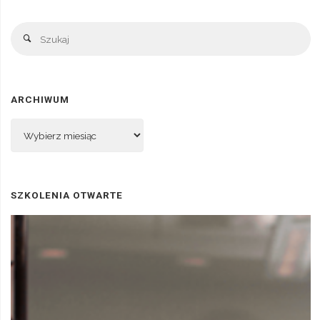
Sz
Szukaj
ARCHIWUM
Archiwum
SZKOLENIA OTWARTE