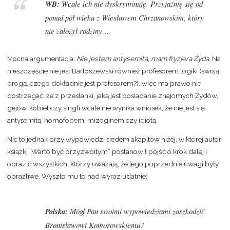
WB:
Wcale ich nie dyskryminuję. Przyjaźnię się od
ponad pół wieku z Wiesławem Chrzanowskim, który
nie założył rodziny…
Mocna argumentacja:
Nie jestem antysemitą, mam fryzjera Żyda
. Na
nieszczęście nie jest Bartoszewski również profesorem logiki (swoją
drogą, czego dokładnie jest profesorem?), więc ma prawo nie
dostrzegać, że z przesłanki, jaką jest posiadanie znajomych Żydów,
gejów, kobiet czy singli wcale nie wynika wniosek, że nie jest się
antysemitą, homofobem, mizoginem czy idiotą
.
Nic to jednak przy wypowiedzi siedem akapitów niżej, w której autor
książki „Warto być przyzwoitym” postanowił pójść o krok dalej i
obrazić wszystkich, którzy uważają, że jego poprzednie uwagi były
obraźliwe. Wyszło mu to nad wyraz udatnie:
Polska:
Mógł Pan swoimi wypowiedziami zaszkodzić
Bronisławowi Komorowskiemu?