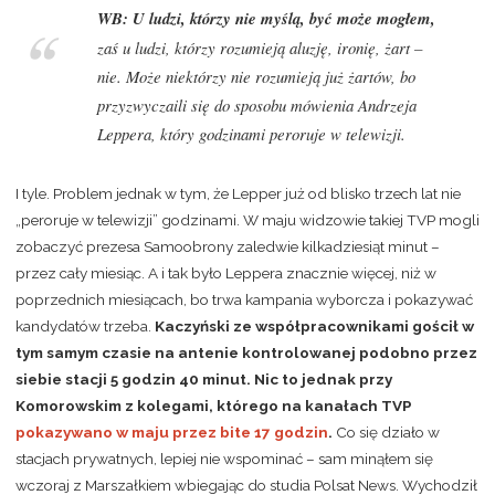
WB:
U ludzi, którzy nie myślą, być może mogłem,
zaś u ludzi, którzy rozumieją aluzję, ironię, żart –
nie. Może niektórzy nie rozumieją już żartów, bo
przyzwyczaili się do sposobu mówienia Andrzeja
Leppera, który godzinami peroruje w telewizji.
I tyle. Problem jednak w tym, że Lepper już od blisko trzech lat nie
„peroruje w telewizji” godzinami. W maju widzowie takiej TVP mogli
zobaczyć prezesa Samoobrony zaledwie kilkadziesiąt minut –
przez cały miesiąc. A i tak było Leppera znacznie więcej, niż w
poprzednich miesiącach, bo trwa kampania wyborcza i pokazywać
kandydatów trzeba.
Kaczyński ze współpracownikami gościł w
tym samym czasie na antenie kontrolowanej podobno przez
siebie stacji 5 godzin 40 minut. Nic to jednak przy
Komorowskim z kolegami, którego na kanałach TVP
pokazywano w maju przez bite 17 godzin
.
Co się działo w
stacjach prywatnych, lepiej nie wspominać – sam minąłem się
wczoraj z Marszałkiem wbiegając do studia Polsat News. Wychodził