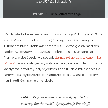
02/06/2010, 23:19
Polityka
Ironia Bartoszewskiego
„Kardynała Richelieu sekret wam dziś zdradzę. Od przyjaciół Boże
strzeż! Z wrogami sobie poradzę” – mógłby za Czerwonym
Tulipanem nucić Bronisław Komorowski, ilekroć głos w mediach
zabiera Władysław Bartoszewski. Sekretarz stanu w Kancelarii
Premiera w dość osobliwy sposób
tłumaczył się dziś w dzienniku
„Polska”
ze skandalu, jaki wywołał na inauguracji komitetu poparcia
kandydata Platformy, gdy w jednym zdaniu udało mu się obrazić
zarówno osoby bezdzietne i małodzietne, jak i właścicieli kotów,
nutrii, królików i świnek morskich:
Polska:
Przeciwstawiając ojca rodziny „hodowcy
zwierząt futerkowych”, dyskryminuje Pan singli.