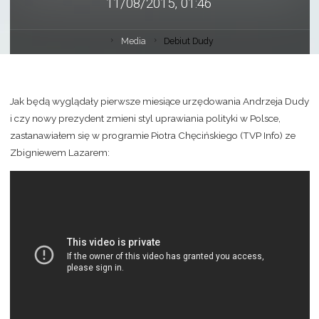
11/08/2015, 01:46
Media
Debiut Dudy
Jak będą wyglądały pierwsze miesiące urzędowania Andrzeja Dudy
i czy nowy prezydent zmieni styl uprawiania polityki w Polsce,
zastanawiałem się w programie Piotra Chęcińskiego (TVP Info) ze
Zbigniewem Lazarem: