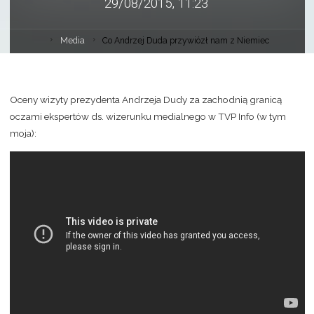
29/08/2015, 11:23
Media
Co Andrzej Duda przywiózł nam z Niemiec
Oceny wizyty prezydenta Andrzeja Dudy za zachodnią granicą
oczami ekspertów ds. wizerunku medialnego w TVP Info (w tym
moja):