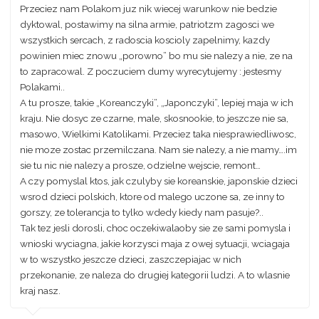
Przeciez nam Polakom juz nik wiecej warunkow nie bedzie
dyktowal, postawimy na silna armie, patriotzm zagosci we
wszystkich sercach, z radoscia koscioly zapelnimy, kazdy
powinien miec znowu „porowno” bo mu sie nalezy a nie, ze na
to zapracowal. Z poczuciem dumy wyrecytujemy : jestesmy
Polakami..
A tu prosze, takie „Koreanczyki”, „Japonczyki”, lepiej maja w ich
kraju. Nie dosyc ze czarne, male, skosnookie, to jeszcze nie sa,
masowo, Wielkimi Katolikami. Przeciez taka niesprawiedliwosc,
nie moze zostac przemilczana. Nam sie nalezy, a nie mamy….im
sie tu nic nie nalezy a prosze, odzielne wejscie, remont…
A czy pomyslal ktos, jak czulyby sie koreanskie, japonskie dzieci
wsrod dzieci polskich, ktore od malego uczone sa, ze inny to
gorszy, ze tolerancja to tylko wdedy kiedy nam pasuje?..
Tak tez jesli dorosli, choc oczekiwalaoby sie ze sami pomysla i
wnioski wyciagna, jakie korzysci maja z owej sytuacji, wciagaja
w to wszystko jeszcze dzieci, zaszczepiajac w nich
przekonanie, ze naleza do drugiej kategorii ludzi. A to wlasnie
kraj nasz.