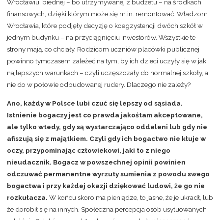
Wrocławiu, biednej – bo utrzymywanej z budżetu – na środkach
finansowych, dzięki którym może się m.in. remontować. Władzom
Wrocławia, które podjęły decyzję o koegzystencji dwóch szkół w
jednym budynku – na przyciągnięciu inwestorów. Wszystkie te
strony mają, co chciały. Rodzicom uczniów placówki publicznej
powinno tymczasem zależeć na tym, by ich dzieci uczyły się w jak
najlepszych warunkach – czyli uczęszczały do normalnej szkoły, a
nie do w połowie odbudowanej rudery. Dlaczego nie zależy?
Ano, każdy w Polsce lubi czuć się lepszy od sąsiada.
Istnienie bogaczy jest co prawda jakośtam akceptowane,
ale tylko wtedy, gdy są wystarczająco oddaleni lub gdy nie
afiszują się z majątkiem. Czyli gdy ich bogactwo nie kłuje w
oczy, przypominając człowiekowi, jaki to z niego
nieudacznik. Bogacz w powszechnej opinii powinien
odczuwać permanentne wyrzuty sumienia z powodu swego
bogactwa i przy każdej okazji dziękować ludowi, że go nie
rozkułacza.
W końcu skoro ma pieniądze, to jasne, że je ukradł, lub
że dorobił się na innych. Społeczna percepcja osób usytuowanych