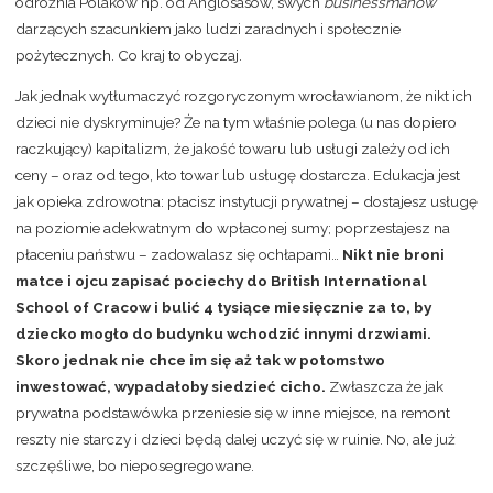
odróżnia Polaków np. od Anglosasów, swych
businessmanów
darzących szacunkiem jako ludzi zaradnych i społecznie
pożytecznych. Co kraj to obyczaj.
Jak jednak wytłumaczyć rozgoryczonym wrocławianom, że nikt ich
dzieci nie dyskryminuje? Że na tym właśnie polega (u nas dopie
ro
raczkujący) kapitalizm, że jakość towaru lub usługi zależy od ich
ceny – oraz od tego, kto towar lub usługę dostarcza. Edukacja jest
jak opieka zdrowotna: płacisz instytucji prywatnej – dostajesz usługę
na poziomie adekwatnym do wpłaconej sumy; poprzestajesz na
płaceniu państwu – zadowalasz się ochłapami…
Nikt nie broni
matce i ojcu zapisać pociechy do British International
School of Cracow i bulić 4 tysiące miesięcznie za to, by
dziecko mogło do budynku wchodzić innymi drzwiami.
Skoro jednak nie chce im się aż tak w potomstwo
inwestować, wypadałoby siedzieć cicho.
Zwłaszcza że jak
prywatna podstawówka przeniesie się w inne miejsce, na
remont
reszty nie starczy i dzieci będą dalej uczyć się w ruinie. No, ale już
szczęśliwe, bo nieposegregowane.