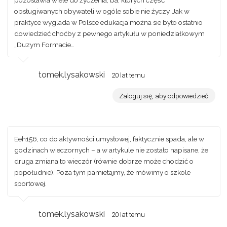
obsługiwanych obywateli w ogóle sobie nie życzy. Jak w
praktyce wyglada w Polsce edukacja można sie było ostatnio
dowiedzieć choćby z pewnego artykułu w poniedziałkowym
„Duzym Formacie…
tomek.lysakowski
20 lat temu
Zaloguj się, aby odpowiedzieć
Eeh156, co do aktywności umysłowej, faktycznie spada, ale w
godzinach wieczornych – a w artykule nie zostało napisane, że
druga zmiana to wieczór (równie dobrze może chodzić o
popołudnie). Poza tym pamietajmy, że mówimy o szkole
sportowej.
tomek.lysakowski
20 lat temu