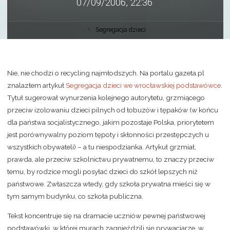
07/09/2006, 22:36
Segregacja dzieci
Nie, nie chodzi o recycling najmłodszych. Na portalu gazeta.pl
znalazłem artykuł
Segregacja dzieci we wrocławskiej podstawówce
.
Tytuł sugerował wynurzenia kolejnego autorytetu, grzmiącego
przeciw izolowaniu dzieci pilnych od łobuzów i tępaków (w końcu
dla państwa socjalistycznego, jakim pozostaje Polska, priorytetem
jest porównywalny poziom tępoty i skłonności przestępczych u
wszystkich obywateli) – a tu niespodzianka. Artykuł grzmiał,
prawda, ale przeciw szkolnictwu prywatnemu, to znaczy przeciw
temu, by rodzice mogli posyłać dzieci do szkół lepszych niż
państwowe. Zwłaszcza wtedy, gdy szkoła prywatna mieści się w
tym samym budynku, co szkoła publiczna.
Tekst koncentruje się na dramacie uczniów pewnej państwowej
podstawówki, w której murach zagnieździli się prywaciarze, w