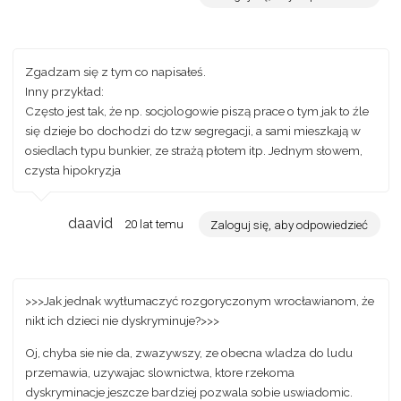
Zgadzam się z tym co napisałeś.
Inny przykład:
Często jest tak, że np. socjologowie piszą prace o tym jak to źle
się dzieje bo dochodzi do tzw segregacji, a sami mieszkają w
osiedlach typu bunkier, ze strażą płotem itp. Jednym słowem,
czysta hipokryzja
daavid
20 lat temu
Zaloguj się, aby odpowiedzieć
>>>Jak jednak wytłumaczyć rozgoryczonym wrocławianom, że
nikt ich dzieci nie dyskryminuje?>>>
Oj, chyba sie nie da, zwazywszy, ze obecna wladza do ludu
przemawia, uzywajac slownictwa, ktore rzekoma
dyskryminacje jeszcze bardziej pozwala sobie uswiadomic.