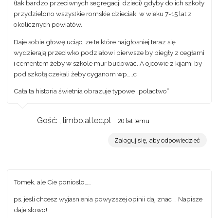
(tak bardzo przeciwnych segregacji dzieci) gdyby do ich szkoły
przydzielono wszystkie romskie dzieciaki w wieku 7-15 lat z
okolicznych powiatów.
Daje sobie głowę uciąc, ze te które najgłosniej teraz się
wydzierają przeciwko podziałowi pierwsze by biegły z cegłami
i cementem żeby w szkole mur budowac. A ojcowie z kijami by
pod szkołą czekali żeby cyganom wp…..c
Cała ta historia świetnia obrazuje typowe „polactwo”
Gość: , limbo.altec.pl
20 lat temu
Zaloguj się, aby odpowiedzieć
Tomek, ale Cie ponioslo……
ps. jesli chcesz wyjasnienia powyzszej opinii daj znac … Napisze
daje slowo!