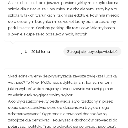
A tak cicho i na stronie jeszcze powiem: jakby mnie bylo stac na
szkole dla dziecka za 4 tys. mies., nie chcialabym, zeby byla to
szkola w takich warunkach i takim sasiedztwie. Powinna miescic
sie w osobnym budynku i miec wokol ladny oraz przestronny
park i takie tam. Osobny parking dla rodzicow. Wlasny basen i
silownie. I kupe zajec pozalekcyjnych, howgh.
j_u
20 lat temu
Zaloguj się, aby odpowiedzieć
Skąd jednak wiemy, że prywatyzacja zawsze zwiększa ludzką
wolność? To Nike i McDonald’s dyktują nam, konsumentom,
jakich wyborów dokonujemy, równocześnie wmawiając nam,
że właśnie tak wygląda wolny wybór.
A co wykształcone elity będą wiedziały o rządzonym przez
siebie społeczeństwie skoro od dzieciństwa były od niego
odseparowywane? Ogromne nierówności dochodów są
zabójcze dla demokracji. Polaryzacja dochodów prowadzi do
polaryzacji polityki. Trudno odwołać się do „wspólnego losu”,