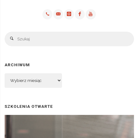
Sz
Szukaj
ARCHIWUM
Archiwum
SZKOLENIA OTWARTE