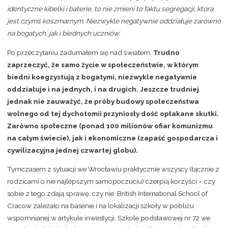
identyczne kibelki i baterie, to nie zmieni to faktu segregacji, która
jest czymś koszmarnym. Niezwykle negatywnie oddziałuje zarówno
na bogatych, jak i biednych uczniów.
Po przeczytaniu zadumałem się nad światem.
Trudno
zaprzeczyć, że samo życie w społeczeństwie, w którym
biedni koegzystują z bogatymi, niezwykle negatywnie
oddziałuje i na jednych, i na drugich. Jeszcze trudniej
jednak nie zauważyć, że próby budowy społeczeństwa
wolnego od tej dychotomii przyniosły dość opłakane skutki.
Zarówno społeczne (ponad 100 milionów ofiar komunizmu
na całym świecie), jak i ekonomiczne (zapaść gospodarcza i
cywilizacyjna jednej czwartej globu).
Tymczasem z sytuacji we Wrocławiu praktycznie wszyscy (łącznie z
rodzicami o nie najlepszym samopoczuciu) czerpią korzyści – czy
sobie z tego zdają sprawę, czy nie. British International School of
Cracow zależało na basenie i na lokalizacji szkoły w pobliżu
wspomnianej w artykule inwestycji. Szkole podstawowej nr 72 we