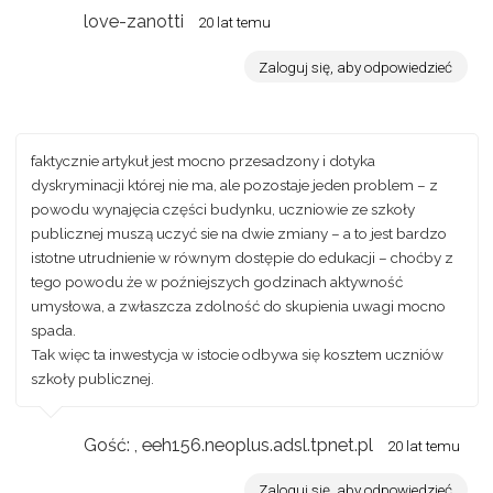
love-zanotti
20 lat temu
Zaloguj się, aby odpowiedzieć
faktycznie artykuł jest mocno przesadzony i dotyka
dyskryminacji której nie ma, ale pozostaje jeden problem – z
powodu wynajęcia części budynku, uczniowie ze szkoły
publicznej muszą uczyć sie na dwie zmiany – a to jest bardzo
istotne utrudnienie w równym dostępie do edukacji – choćby z
tego powodu że w poźniejszych godzinach aktywność
umysłowa, a zwłaszcza zdolność do skupienia uwagi mocno
spada.
Tak więc ta inwestycja w istocie odbywa się kosztem uczniów
szkoły publicznej.
Gość: , eeh156.neoplus.adsl.tpnet.pl
20 lat temu
Zaloguj się, aby odpowiedzieć