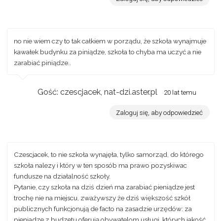
no nie wiem czy to tak całkiem w porządu, że szkoła wynajmuje
kawałek budynku za piniądze, szkoła to chyba ma uczyć a nie
zarabiać piniądze..
Gość: czescjacek, nat-dzi.aster.pl
20 lat temu
Zaloguj się, aby odpowiedzieć
Czescjacek, to nie szkoła wynajęła, tylko samorząd, do którego
szkoła nalezy i który w ten sposób ma prawo pozyskiwac
fundusze na działalność szkoły.
Pytanie, czy szkoła na dziś dzień ma zarabiać pieniądze jest
trochę nie na miejscu, zważywszy że dziś większość szkół
publicznych funkcjonują de facto na zasadzie urzędów: za
pieniadze z budzetu oferują obywatelom usługi, których jakość