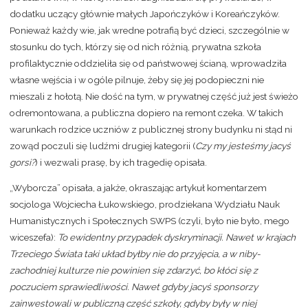
dodatku uczący głównie małych Japończyków i Koreańczyków.
Ponieważ każdy wie, jak wredne potrafią być dzieci, szczególnie w
stosunku do tych, którzy się od nich różnią, prywatna szkoła
profilaktycznie oddzieliła się od państwowej ścianą, wprowadziła
własne wejścia i w ogóle pilnuje, żeby się jej podopieczni nie
mieszali z hołotą. Nie dość na tym, w prywatnej część już jest świeżo
odremontowana, a publiczna dopiero na remont czeka. W takich
warunkach rodzice uczniów z publicznej strony budynku ni stąd ni
zowąd poczuli się ludźmi drugiej kategorii (
Czy my jesteśmy jacyś
gorsi?
) i wezwali prasę, by ich tragedię opisała.
„Wyborcza” opisała, a jakże, okraszając artykuł komentarzem
socjologa Wojciecha Łukowskiego, prodziekana Wydziału Nauk
Humanistycznych i Społecznych SWPS (czyli, było nie było, mego
wiceszefa):
To ewidentny przypadek dyskryminacji. Nawet w krajach
Trzeciego Świata taki układ byłby nie do przyjęcia, a w niby-
zachodniej kulturze nie powinien się zdarzyć, bo kłóci się z
poczuciem sprawiedliwości. Nawet gdyby jacyś sponsorzy
zainwestowali w publiczną część szkoły, gdyby były w niej