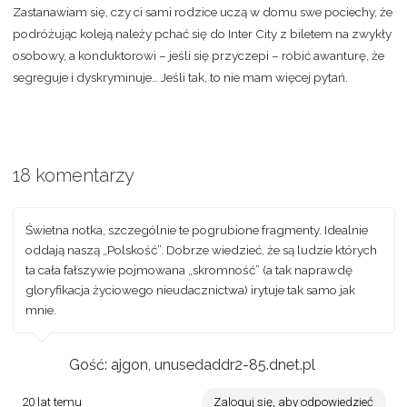
Zastanawiam się, czy ci sami rodzice uczą w domu swe pociechy, że
podróżując koleją należy pchać się do Inter City z biletem na zwykły
osobowy, a konduktorowi – jeśli się przyczepi – robić awanturę, że
segreguje i dyskryminuje… Jeśli tak, to nie mam więcej pytań.
18 komentarzy
Świetna notka, szczególnie te pogrubione fragmenty. Idealnie
oddają naszą „Polskość”. Dobrze wiedzieć, że są ludzie których
ta cała fałszywie pojmowana „skromność” (a tak naprawdę
gloryfikacja życiowego nieudacznictwa) irytuje tak samo jak
mnie.
Gość: ajgon, unusedaddr2-85.dnet.pl
20 lat temu
Zaloguj się, aby odpowiedzieć