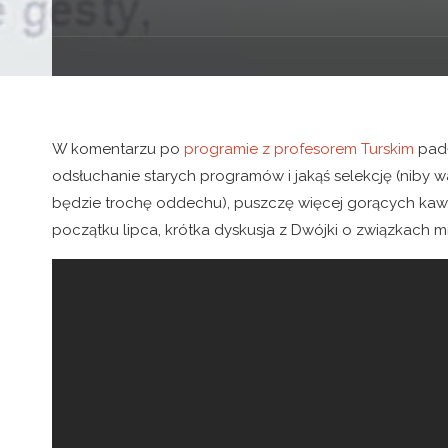
W komentarzu po
programie z profesorem Turskim
pad
odsłuchanie starych programów i jakąś selekcję (niby 
będzie trochę oddechu), puszczę więcej gorących kaw
początku lipca, krótka dyskusja z Dwójki o związkach m