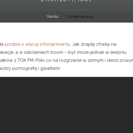
Media
Crimen amoris
ła
prośba o więcej infortainmentu
. Jak znajdę chwilę na
wakacje, a w szkoleniach boom – być może jednak w sierpniu
ałków z TOK FM. Póki co na rozgrzanie w zimnym i deszczowy
iędzy pornografią i gwałtami: