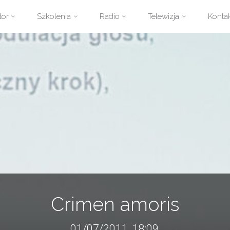
zejdź
tor
Szkolenia
Radio
Telewizja
Konta
ści
Crimen amoris
01/07/2011, 18:09