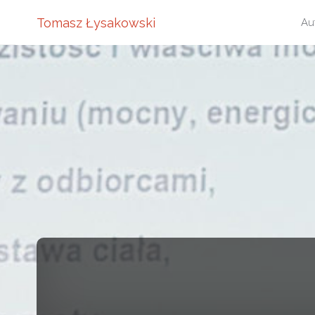
Pr
Tomasz Łysakowski
Au
do
tre